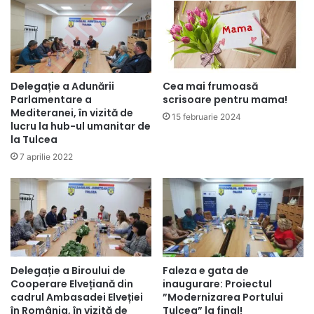
Delegație a Adunării
Cea mai frumoasă
Parlamentare a
scrisoare pentru mama!
Mediteranei, în vizită de
15 februarie 2024
lucru la hub-ul umanitar de
la Tulcea
7 aprilie 2022
Delegație a Biroului de
Faleza e gata de
Cooperare Elvețiană din
inaugurare: Proiectul
cadrul Ambasadei Elveției
”Modernizarea Portului
în România, în vizită de
Tulcea” la final!