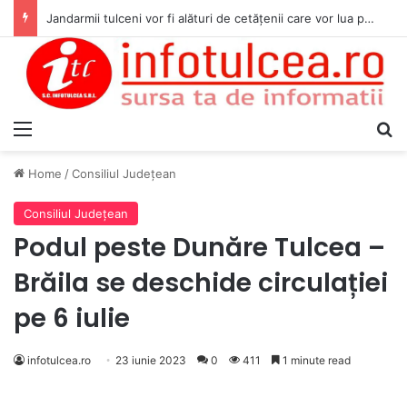
Jandarmii tulceni vor fi alături de cetățenii care vor lua parte la Festivalul Folk Țestos
Menu
S
Home
/
Consiliul Judeţean
Consiliul Judeţean
Podul peste Dunăre Tulcea –
Brăila se deschide circulației
pe 6 iulie
infotulcea.ro
23 iunie 2023
0
411
1 minute read