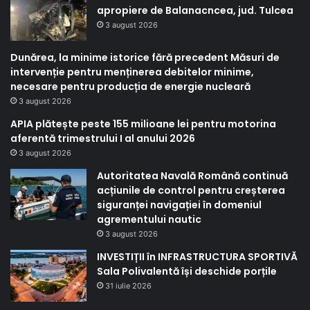
apropiere de Balanacncea, jud. Tulcea
3 august 2026
Dunărea, la minime istorice fără precedent Măsuri de
intervenție pentru menținerea debitelor minime,
necesare pentru producția de energie nucleară
3 august 2026
APIA plătește peste 155 milioane lei pentru motorina
aferentă trimestrului I al anului 2026
3 august 2026
Autoritatea Navală Română continuă
acțiunile de control pentru creșterea
siguranței navigației în domeniul
agrementului nautic
3 august 2026
INVESTIȚII în INFRASTRUCTURA SPORTIVĂ
Sala Polivalentă își deschide porțile
31 iulie 2026