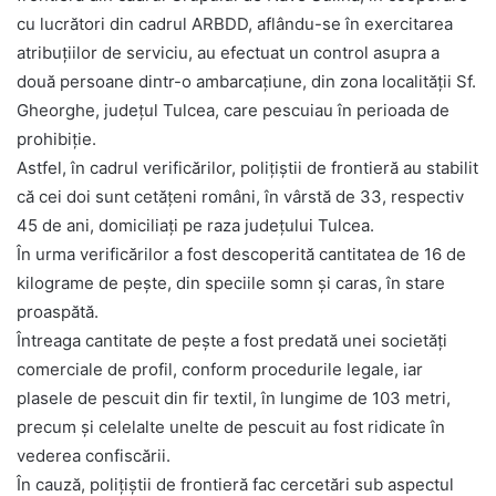
cu lucrători din cadrul ARBDD, aflându-se în exercitarea
atribuțiilor de serviciu, au efectuat un control asupra a
două persoane dintr-o ambarcațiune, din zona localității Sf.
Gheorghe, județul Tulcea, care pescuiau în perioada de
prohibiţie.
Astfel, în cadrul verificărilor, poliţiştii de frontieră au stabilit
că cei doi sunt cetățeni români, în vârstă de 33, respectiv
45 de ani, domiciliați pe raza județului Tulcea.
În urma verificărilor a fost descoperită cantitatea de 16 de
kilograme de peşte, din speciile somn şi caras, în stare
proaspătă.
Întreaga cantitate de peşte a fost predată unei societăţi
comerciale de profil, conform procedurile legale, iar
plasele de pescuit din fir textil, în lungime de 103 metri,
precum şi celelalte unelte de pescuit au fost ridicate în
vederea confiscării.
În cauză, poliţiştii de frontieră fac cercetări sub aspectul