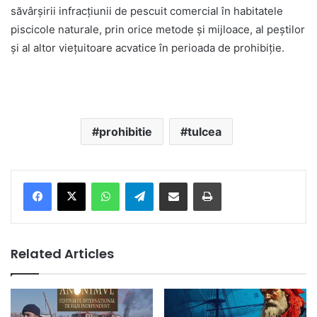
săvârşirii infracţiunii de pescuit comercial în habitatele
piscicole naturale, prin orice metode și mijloace, al peștilor
și al altor viețuitoare acvatice în perioada de prohibiție.
prohibitie
tulcea
Facebook
X
WhatsApp
Telegram
Share via Email
Print
Related Articles