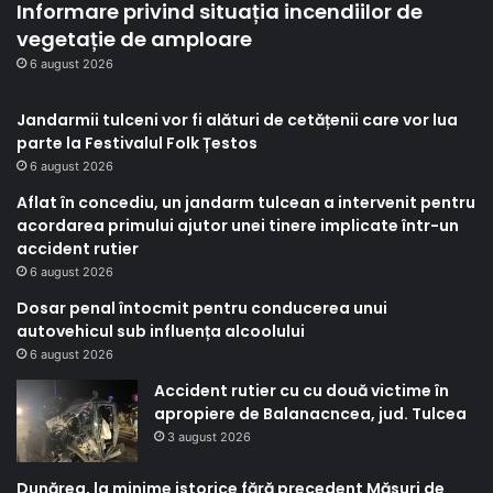
Informare privind situația incendiilor de
vegetație de amploare
6 august 2026
Jandarmii tulceni vor fi alături de cetățenii care vor lua
parte la Festivalul Folk Țestos
6 august 2026
Aflat în concediu, un jandarm tulcean a intervenit pentru
acordarea primului ajutor unei tinere implicate într-un
accident rutier
6 august 2026
Dosar penal întocmit pentru conducerea unui
autovehicul sub influența alcoolului
6 august 2026
Accident rutier cu cu două victime în
apropiere de Balanacncea, jud. Tulcea
3 august 2026
Dunărea, la minime istorice fără precedent Măsuri de