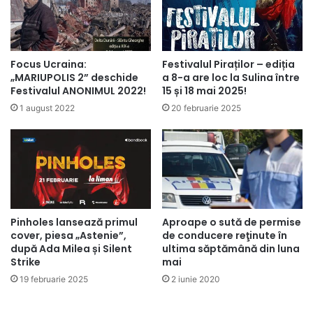
Focus Ucraina:
Festivalul Piraților – ediția
„MARIUPOLIS 2” deschide
a 8-a are loc la Sulina între
Festivalul ANONIMUL 2022!
15 și 18 mai 2025!
1 august 2022
20 februarie 2025
Pinholes lansează primul
Aproape o sută de permise
cover, piesa „Astenie”,
de conducere reţinute în
după Ada Milea și Silent
ultima săptămână din luna
Strike
mai
19 februarie 2025
2 iunie 2020