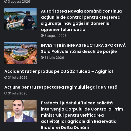
3 august 2026
Autoritatea Navală Română continuă
acțiunile de control pentru creșterea
siguranței navigației în domeniul
agrementului nautic
3 august 2026
INVESTIȚII în INFRASTRUCTURA SPORTIVĂ
Sala Polivalentă își deschide porțile
31 iulie 2026
Accident rutier produs pe DJ 222 Tulcea – Agighiol
31 iulie 2026
Acțiune pentru respectarea regimului legal de viteză
31 iulie 2026
Prefectul județului Tulcea solicită
intervenția Corpului de Control al Prim-
ministrului pentru verificarea
activităților agricole din Rezervația
Biosferei Delta Dunării