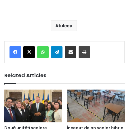
tulcea
Facebook
X
WhatsApp
Telegram
Share via Email
Print
Related Articles
Două unități școlare
Început de an şcolar hibrid