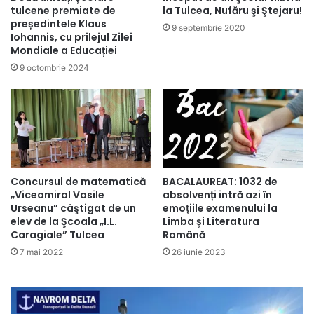
tulcene premiate de
la Tulcea, Nufăru şi Ştejaru!
președintele Klaus
9 septembrie 2020
Iohannis, cu prilejul Zilei
Mondiale a Educației
9 octombrie 2024
Concursul de matematică
BACALAUREAT: 1032 de
„Viceamiral Vasile
absolvenți intră azi în
Urseanu” câştigat de un
emoțiile examenului la
elev de la Şcoala „I.L.
Limba și Literatura
Caragiale” Tulcea
Română
7 mai 2022
26 iunie 2023