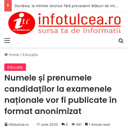
Dunărea, la minime istorice fără precedent Măsuri de intervenție pentru menținerea debitelor minime, necesare pentru producția de energie nucleară
Menu
S
Home
/
Educaţie
Educaţie
Numele și prenumele
candidaților la examenele
naționale vor fi publicate în
format anonimizat
infotulcea.ro
17 iunie 2020
0
491
1 minute read