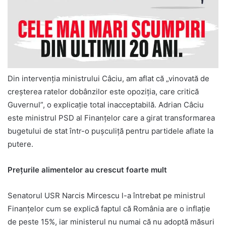
Din intervenția ministrului Câciu, am aflat că „vinovată de
creșterea ratelor dobânzilor este opoziția, care critică
Guvernul”, o explicație total inacceptabilă. Adrian Câciu
este ministrul PSD al Finanțelor care a girat transformarea
bugetului de stat într-o pușculiță pentru partidele aflate la
putere.
Prețurile alimentelor au crescut foarte mult
Senatorul USR Narcis Mircescu l-a întrebat pe ministrul
Finanțelor cum se explică faptul că România are o inflație
de peste 15%, iar ministerul nu numai că nu adoptă măsuri