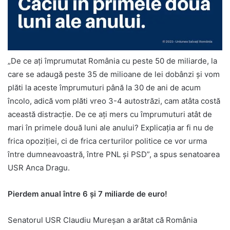
„De ce ați împrumutat România cu peste 50 de miliarde, la
care se adaugă peste 35 de milioane de lei dobânzi și vom
plăti la aceste împrumuturi până la 30 de ani de acum
încolo, adică vom plăti vreo 3-4 autostrăzi, cam atâta costă
această distracție. De ce ați mers cu împrumuturi atât de
mari în primele două luni ale anului? Explicația ar fi nu de
frica opoziției, ci de frica certurilor politice ce vor urma
între dumneavoastră, între PNL și PSD”, a spus senatoarea
USR Anca Dragu.
Pierdem anual între 6 și 7 miliarde de euro!
Senatorul USR Claudiu Mureșan a arătat că România