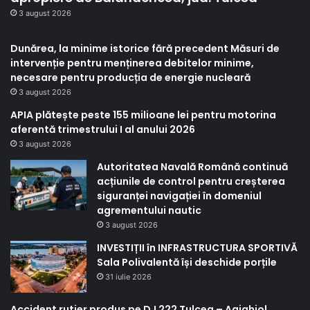
3 august 2026
Dunărea, la minime istorice fără precedent Măsuri de
intervenție pentru menținerea debitelor minime,
necesare pentru producția de energie nucleară
3 august 2026
APIA plătește peste 155 milioane lei pentru motorina
aferentă trimestrului I al anului 2026
3 august 2026
Autoritatea Navală Română continuă
acțiunile de control pentru creșterea
siguranței navigației în domeniul
agrementului nautic
3 august 2026
INVESTIȚII în INFRASTRUCTURA SPORTIVĂ
Sala Polivalentă își deschide porțile
31 iulie 2026
Accident rutier produs pe DJ 222 Tulcea – Agighiol