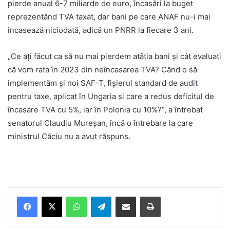
pierde anual 6-7 miliarde de euro, încasări la buget
reprezentând TVA taxat, dar bani pe care ANAF nu-i mai
încasează niciodată, adică un PNRR la fiecare 3 ani.
„Ce ați făcut ca să nu mai pierdem atâția bani și cât evaluați
că vom rata în 2023 din neîncasarea TVA? Când o să
implementăm și noi SAF-T, fișierul standard de audit
pentru taxe, aplicat în Ungaria și care a redus deficitul de
încasare TVA cu 5%, iar în Polonia cu 10%?”, a întrebat
senatorul Claudiu Mureșan, încă o întrebare la care
ministrul Câciu nu a avut răspuns.
Facebook
X
WhatsApp
Telegram
Share via Email
Print