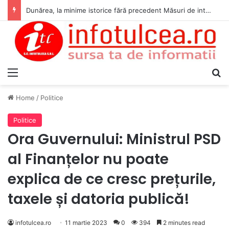
Dunărea, la minime istorice fără precedent Măsuri de intervenție pentru menținerea debitelor minime, necesare pentru producția de energie nucleară
Menu
S
Home
/
Politice
Politice
Ora Guvernului: Ministrul PSD
al Finanțelor nu poate
explica de ce cresc prețurile,
taxele și datoria publică!
infotulcea.ro
11 martie 2023
0
394
2 minutes read