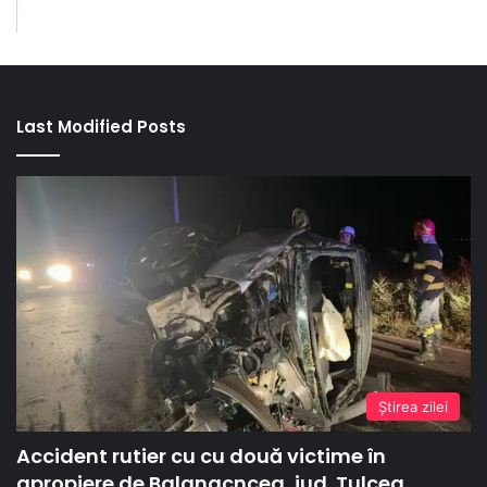
Last Modified Posts
Ştirea zilei
Accident rutier cu cu două victime în
apropiere de Balanacncea, jud. Tulcea