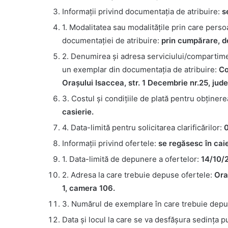
Informații privind documentația de atribuire:
s
1. Modalitatea sau modalitățile prin care perso
documentației de atribuire:
prin cumpărare, de
2. Denumirea şi adresa serviciului/compartime
un exemplar din documentaţia de atribuire:
Co
Orașului Isaccea, str. 1 Decembrie nr.25, jude
3. Costul şi condiţiile de plată pentru obţine
casierie.
4. Data-limită pentru solicitarea clarificărilor:
0
Informaţii privind ofertele:
se regăsesc în caie
1. Data-limită de depunere a ofertelor:
14/10/2
2. Adresa la care trebuie depuse ofertele:
Ora
1, camera 106.
3. Numărul de exemplare în care trebuie depu
Data şi locul la care se va desfăşura sedinţa 