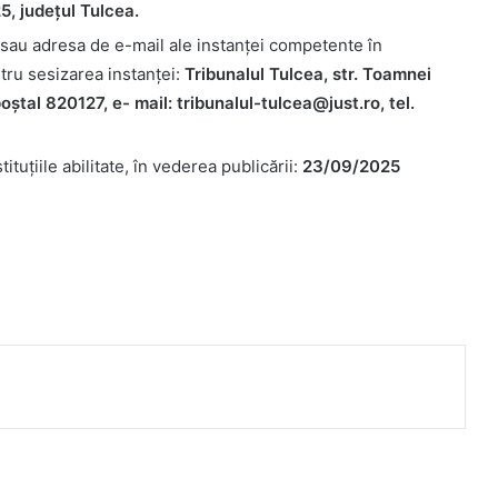
5, județul Tulcea.
/sau adresa de e-mail ale instanţei competente în
ntru sesizarea instanţei:
Tribunalul Tulcea, str. Toamnei
oștal 820127, e- mail: tribunalul-tulcea@just.ro, tel.
tituţiile abilitate, în vederea publicării:
23/09/2025