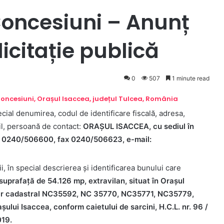
Concesiuni – Anunț
licitație publică
0
507
1 minute read
 Concesiuni, Orașul Isaccea, județul Tulcea, România
cial denumirea, codul de identificare fiscală, adresa,
il, persoană de contact:
ORAȘUL ISACCEA, cu sediul în
fon 0240/506600, fax 0240/506623, e-mail:
i, în special descrierea şi identificarea bunului care
n suprafață de 54.126 mp, extravilan, situat în Orașul
număr cadastral NC35592, NC 35770, NC35771, NC35779,
ului Isaccea, conform caietului de sarcini, H.C.L. nr. 96 /
019.