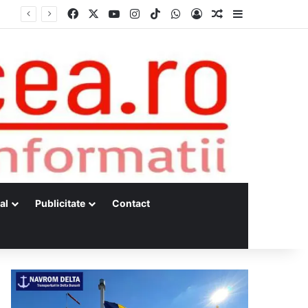
Facebook
X
YouTube
Instagram
TikTok
WhatsApp
Log In
Random Article
Sidebar
al
Publicitate
Contact