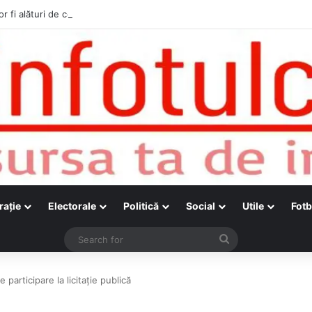
r fi alături de cetățenii care vor lua parte la Festivalul Folk Țestos
raţie
Electorale
Politică
Social
Utile
Fotb
Search
for
participare la licitație publică