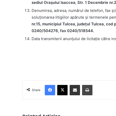
sediul Orașului Isaccea, Str. 1 Decembrie nr.2
Denumirea, adresa, numărul de telefon, fax şi
soluţionarea litigiilor apărute şi termenele pe
nr.15, municipiul Tulcea, județul Tulcea, cod p
0240/504276, fax 0240/518544.
Data transmiterii anunţului de licitaţie către ins
Facebook
X
Share via Email
Print
Share