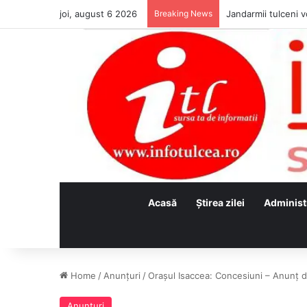
joi, august 6 2026
Breaking News
Jandarmii tulceni vo
Acasă
Ştirea zilei
Administ
Home
/
Anunţuri
/
Orașul Isaccea: Concesiuni – Anunț de 
Anunţuri