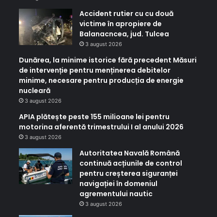
Accident rutier cu cu două
victime în apropiere de
Balanacncea, jud. Tulcea
3 august 2026
Dunărea, la minime istorice fără precedent Măsuri
de intervenție pentru menținerea debitelor
minime, necesare pentru producția de energie
nucleară
3 august 2026
APIA plătește peste 155 milioane lei pentru
motorina aferentă trimestrului I al anului 2026
3 august 2026
Autoritatea Navală Română
continuă acțiunile de control
pentru creșterea siguranței
navigației în domeniul
agrementului nautic
3 august 2026