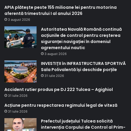
APIA plătește peste 155 milioane lei pentru motorina
aferentă trimestrului I al anului 2026
3 august 2026
Autoritatea Navală Română continuă
acțiunile de control pentru creșterea
siguranței navigației în domeniul
agrementului nautic
3 august 2026
INVESTIȚII în INFRASTRUCTURA SPORTIVĂ
Sala Polivalentă își deschide porțile
31 iulie 2026
Accident rutier produs pe DJ 222 Tulcea – Agighiol
31 iulie 2026
Acțiune pentru respectarea regimului legal de viteză
31 iulie 2026
Prefectul județului Tulcea solicită
intervenția Corpului de Control al Prim-