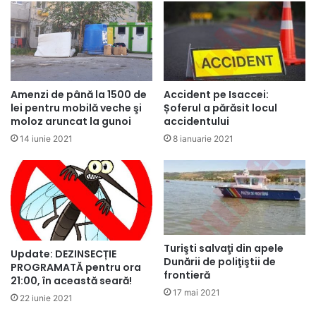
Accident pe Isaccei:
Amenzi de până la 1500 de
Șoferul a părăsit locul
lei pentru mobilă veche şi
accidentului
moloz aruncat la gunoi
8 ianuarie 2021
14 iunie 2021
Turişti salvaţi din apele
Update: DEZINSECȚIE
Dunării de poliţiştii de
PROGRAMATĂ pentru ora
frontieră
21:00, în această seară!
17 mai 2021
22 iunie 2021