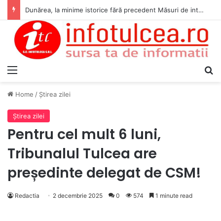
Dunărea, la minime istorice fără precedent Măsuri de intervenție pentru menținerea debitelor minime, necesare pentru producția de energie nucleară
Menu
S
Home
/
Ştirea zilei
Ştirea zilei
Pentru cel mult 6 luni,
Tribunalul Tulcea are
președinte delegat de CSM!
Redactia
2 decembrie 2025
0
574
1 minute read