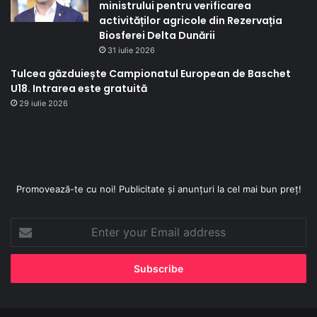
ministrului pentru verificarea
activităților agricole din Rezervația
Biosferei Delta Dunării
31 iulie 2026
Tulcea găzduiește Campionatul European de Baschet
U18. Intrarea este gratuită
29 iulie 2026
Promovează-te cu noi! Publicitate și anunțuri la cel mai bun preț!
Enter
your
Email
address