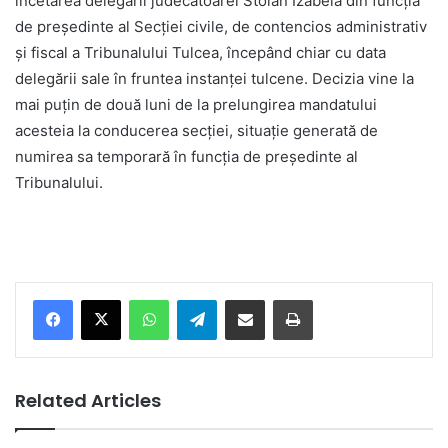
încetarea delegării judecătoarei Stoian Izabela din funcția
de președinte al Secției civile, de contencios administrativ
și fiscal a Tribunalului Tulcea, începând chiar cu data
delegării sale în fruntea instanței tulcene. Decizia vine la
mai puțin de două luni de la prelungirea mandatului
acesteia la conducerea secției, situație generată de
numirea sa temporară în funcția de președinte al
Tribunalului.
Facebook
X
WhatsApp
Telegram
Share via Email
Print
Related Articles