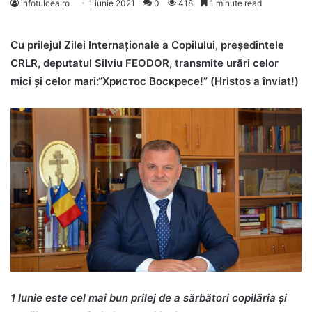
infotulcea.ro
1 iunie 2021
0
418
1 minute read
Cu prilejul Zilei Internaționale a Copilului, președintele
CRLR, deputatul Silviu FEODOR, transmite urări celor
mici și celor mari:
“Христос Воскресе!” (Hristos a înviat!)
1 Iunie este cel mai bun prilej de a sărbători copilăria și