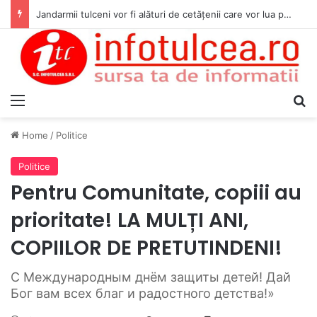
Jandarmii tulceni vor fi alături de cetățenii care vor lua parte la Festivalul Folk Țestos
Menu
S
Home
/
Politice
Politice
Pentru Comunitate, copiii au
prioritate! LA MULȚI ANI,
COPIILOR DE PRETUTINDENI!
С Международным днём защиты детей! Дай
Бог вам всех благ и радостного детства!»