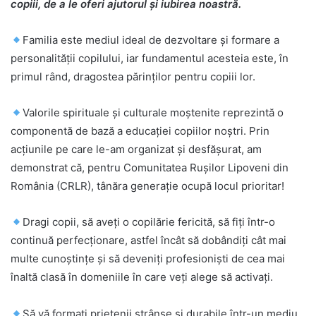
copiii, de a le oferi ajutorul și iubirea noastră.
Familia este mediul ideal de dezvoltare și formare a
personalității copilului, iar fundamentul acesteia este, în
primul rând, dragostea părinților pentru copiii lor.
Valorile spirituale și culturale moștenite reprezintă o
componentă de bază a educației copiilor noștri. Prin
acțiunile pe care le-am organizat și desfășurat, am
demonstrat că, pentru Comunitatea Rușilor Lipoveni din
România (CRLR), tânăra generație ocupă locul prioritar!
Dragi copii, să aveți o copilărie fericită, să fiți într-o
continuă perfecționare, astfel încât să dobândiți cât mai
multe cunoștințe și să deveniți profesioniști de cea mai
înaltă clasă în domeniile în care veți alege să activați.
Să vă formați prietenii strânse și durabile într-un mediu