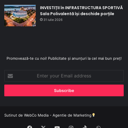
INVESTIȚII în INFRASTRUCTURA SPORTIVĂ
Sala Polivalentă își deschide porțile
31 iulie 2026
Promovează-te cu noi! Publicitate și anunțuri la cel mai bun preț!
Enter
your
Email
address
Sutinut de
WebCo Media - Agentie de Marketing
Facebook
X
YouTube
Instagram
TikTok
WhatsApp