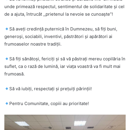
unde primează respectul, sentimentul de solidaritate și cel
de a ajuta, întrucât ,,prietenul la nevoie se cunoaște”!
Să aveți credință puternică în Dumnezeu, să fiți buni,
generoși, sociabili, inventivi, păstrători și apărători ai
frumoaselor noastre tradiții.
Să fiți sănătoși, fericiți și să vă păstrați mereu copilăria în
suflet, ca o rază de lumină, iar viața voastră va fi mult mai
frumoasă.
Să vă iubiți, respectați și prețuiți părinții!
Pentru Comunitate, copiii au prioritate!