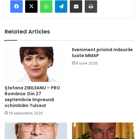
Facebook
X
WhatsApp
Telegram
Share via Email
Print
Related Articles
Eveniment privind măsurile
luate MMAP
8 iunie 2026
Ştefana ZIBILEANU – PRO
România: Din 27
septembrie împreună
schimbăm Tulcea!
19 septembrie 2020