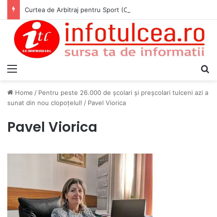
Curtea de Arbitraj pentru Sport (CAS) a pronunțat hotărârea în cauza WADA v. ANAD & Matei Cosmin Gabriel
Menu
S
Home
/
Pentru peste 26.000 de școlari și preșcolari tulceni azi a
sunat din nou clopoțelul!
/
Pavel Viorica
Pavel Viorica