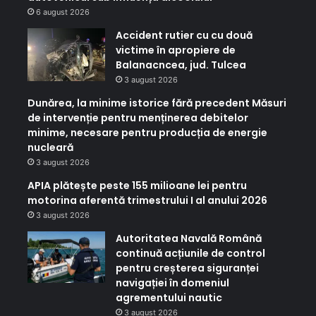
6 august 2026
Accident rutier cu cu două
victime în apropiere de
Balanacncea, jud. Tulcea
3 august 2026
Dunărea, la minime istorice fără precedent Măsuri
de intervenție pentru menținerea debitelor
minime, necesare pentru producția de energie
nucleară
3 august 2026
APIA plătește peste 155 milioane lei pentru
motorina aferentă trimestrului I al anului 2026
3 august 2026
Autoritatea Navală Română
continuă acțiunile de control
pentru creșterea siguranței
navigației în domeniul
agrementului nautic
3 august 2026