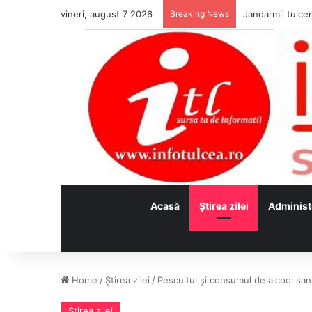
vineri, august 7 2026
Breaking News
Jandarmii tulcen
Acasă
Ştirea zilei
Administ
Home
/
Ştirea zilei
/
Pescuitul şi consumul de alcool sa
Ştirea zilei