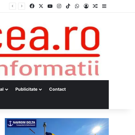
Facebook
X
YouTube
Instagram
TikTok
WhatsApp
Log In
Random Article
Sidebar
al
Publicitate
Contact