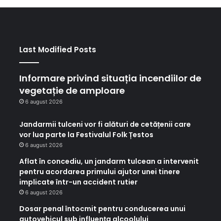
Last Modified Posts
Informare privind situația incendiilor de
vegetație de amploare
6 august 2026
Jandarmii tulceni vor fi alături de cetățenii care
vor lua parte la Festivalul Folk Țestos
6 august 2026
Aflat în concediu, un jandarm tulcean a intervenit
pentru acordarea primului ajutor unei tinere
implicate într-un accident rutier
6 august 2026
Dosar penal întocmit pentru conducerea unui
autovehicul sub influența alcoolului