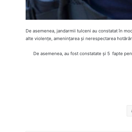
De asemenea, jandarmii tulceni au constatat în mod
alte violențe, amenințarea și nerespectarea hotărâri
De asemenea, au fost constatate şi 5 fapte penal