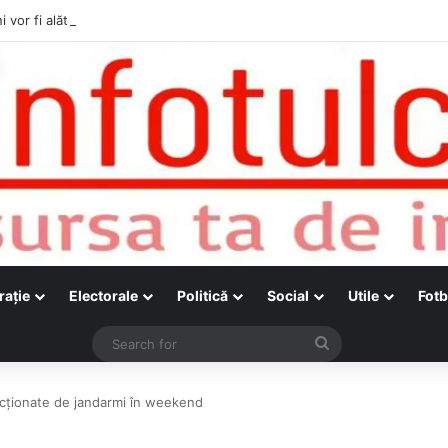
i vor fi alături de cetățenii care vor lua parte la Festivalul Folk Țestos
raţie
Electorale
Politică
Social
Utile
Fotb
Search
for
ncţionate de jandarmi în weekend