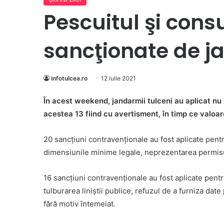
Pescuitul şi cons
sancţionate de j
infotulcea.ro
12 iulie 2021
În acest weekend, jandarmii tulceni au aplicat nu 
acestea 13 fiind cu avertisment, în timp ce valoar
20 sancțiuni contravenționale au fost aplicate pentr
dimensiunile minime legale, neprezentarea permisul
16 sancţiuni contravenţionale au fost aplicate pent
tulburarea liniștii publice, refuzul de a furniza date 
fără motiv întemeiat.