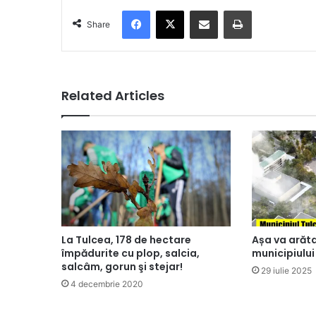
Facebook
X
Share via Email
Print
Share
Related Articles
La Tulcea, 178 de hectare
Așa va arăta
împădurite cu plop, salcia,
municipiului
salcâm, gorun şi stejar!
29 iulie 2025
4 decembrie 2020