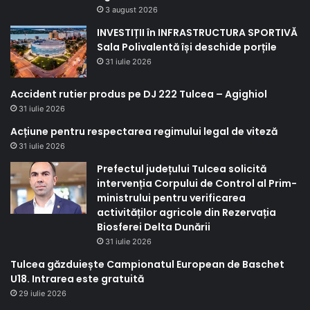
3 august 2026
INVESTIȚII în INFRASTRUCTURA SPORTIVĂ
Sala Polivalentă își deschide porțile
31 iulie 2026
Accident rutier produs pe DJ 222 Tulcea – Agighiol
31 iulie 2026
Acțiune pentru respectarea regimului legal de viteză
31 iulie 2026
Prefectul județului Tulcea solicită
intervenția Corpului de Control al Prim-
ministrului pentru verificarea
activităților agricole din Rezervația
Biosferei Delta Dunării
31 iulie 2026
Tulcea găzduiește Campionatul European de Baschet
U18. Intrarea este gratuită
29 iulie 2026