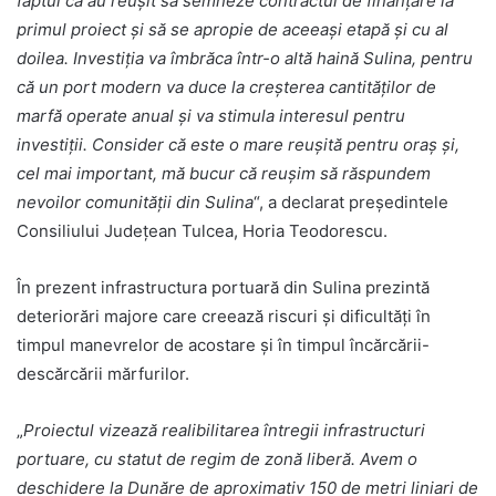
faptul că au reușit să semneze contractul de finanțare la
primul proiect și să se apropie de aceeași etapă și cu al
doilea. Investiția va îmbrăca într-o altă haină Sulina, pentru
că un port modern va duce la creșterea cantităților de
marfă operate anual și va stimula interesul pentru
investiții. Consider că este o mare reușită pentru oraș și,
cel mai important, mă bucur că reușim să răspundem
nevoilor comunității din Sulina
“, a declarat președintele
Consiliului Județean Tulcea, Horia Teodorescu.
În prezent infrastructura portuară din Sulina prezintă
deteriorări majore care creează riscuri şi dificultăţi în
timpul manevrelor de acostare şi în timpul încărcării-
descărcării mărfurilor.
„
Proiectul vizează realibilitarea întregii infrastructuri
portuare, cu statut de regim de zonă liberă. Avem o
deschidere la Dunăre de aproximativ 150 de metri liniari de