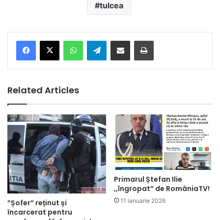
tulcea
Facebook
X
WhatsApp
Telegram
Share via Email
Print
Related Articles
Primarul Ștefan Ilie
,,îngropat” de RomâniaTV!
11 ianuarie 2026
”Șofer” reținut și
încarcerat pentru