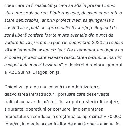
cheu care va fi reabilitat și care se află în prezent într-o
stare deosebit de rea. Platforma este, de asemenea, într-o
stare deplorabilă, iar prin proiect vrem să ajungem la o
sarcină acceptată de aproximativ 5 tone/mp. Regimul de
zonă liberă conferă foarte multe avantaje din punct de
vedere fiscal și vrem ca până în decembrie 2023 să reușim
să implementăm acest proiect. De asemenea, am depus un
al doilea proiect care vizează reabilitarea bazinului maritim,
a capului de mol al bazinului
”, a declarat directorul general
al AZL Sulina, Dragoș Ioniță.
Obiectivul proiectului constă în modernizarea și
dezvoltarea infrastructurii portuare care deservește
traficul cu nave de mărfuri, în scopul creșterii eficienței și
siguranței operațiunilor portuare. Implementarea
proiectului va conduce la creșterea cu aproximativ 70.000
tone/an, în medie, a cantităților de marfă operate anual în