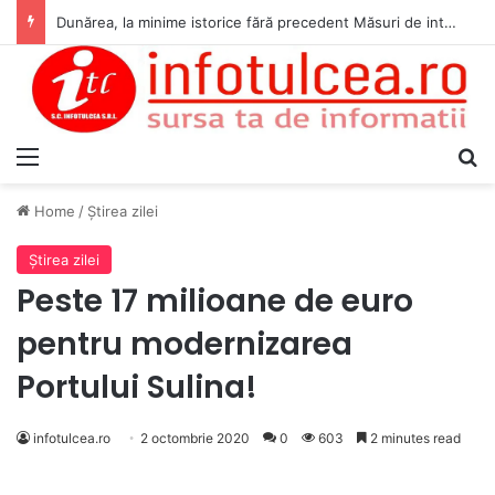
Dunărea, la minime istorice fără precedent Măsuri de intervenție pentru menținerea debitelor minime, necesare pentru producția de energie nucleară
Menu
S
Home
/
Ştirea zilei
Ştirea zilei
Peste 17 milioane de euro
pentru modernizarea
Portului Sulina!
infotulcea.ro
2 octombrie 2020
0
603
2 minutes read