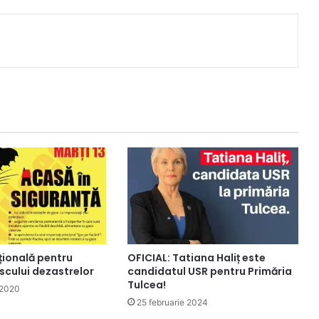
țională pentru
OFICIAL: Tatiana Haliț este
scului dezastrelor
candidatul USR pentru Primăria
Tulcea!
 2020
25 februarie 2024