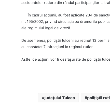
accidentelor rutiere din rândul participanților la traf
În cadrul acțiunii, au fost aplicate 234 de san
nr. 195/2002, privind circulația pe drumurile publice
ale regimului legal de viteză.
De asemenea, polițiștii tulceni au reținut 13 permis
au constatat 7 infracțiuni la regimul rutier.
Astfel de acțiuni vor fi desfășurate de polițiștii tul
județului Tulcea
polițiștii rut