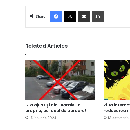
Facebook
X
Share via Email
Print
Share
Related Articles
S-a ajuns și aici: Bătaie, la
Ziua interna
propriu, pe locul de parcare!
reducerea ri
15 ianuarie 2024
13 octombrie