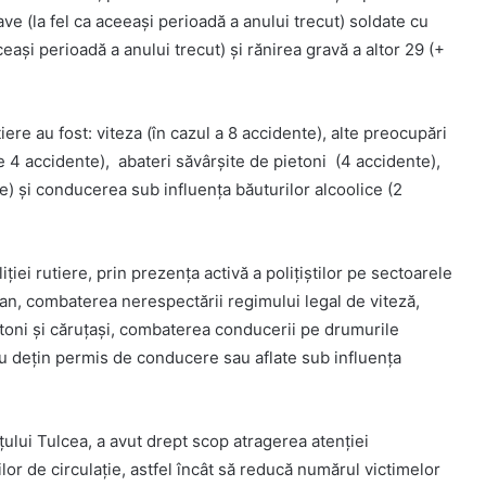
e (la fel ca aceeași perioadă a anului trecut) soldate cu
și perioadă a anului trecut) şi rănirea gravă a altor 29 (+
ere au fost: viteza (în cazul a 8 accidente), alte preocupări
e 4 accidente), abateri săvârșite de pietoni (4 accidente),
nte) și conducerea sub influența băuturilor alcoolice (2
liţiei rutiere, prin prezenţa activă a polițiștilor pe sectoarele
rban, combaterea nerespectării regimului legal de viteză,
ietoni și căruțași, combaterea conducerii pe drumurile
u dețin permis de conducere sau aflate sub influența
ețului Tulcea, a avut drept scop atragerea atenției
lor de circulație, astfel încât să reducă numărul victimelor