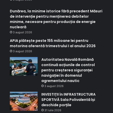
Dunărea, la minime istorice fără precedent Măsuri
de intervenție pentru menținerea debitelor
minime, necesare pentru producția de energie
nucleară
3 august 2026
APIA plătește peste 155 milioane lei pentru
motorina aferentă trimestrului I al anului 2026
3 august 2026
Autoritatea Navală Română
continuă acțiunile de control
pentru creșterea siguranței
navigației în domeniul
agrementului nautic
3 august 2026
INVESTIȚII în INFRASTRUCTURA
SPORTIVĂ Sala Polivalentă își
deschide porțile
31 iulie 2026