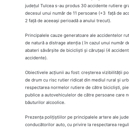
judeţul Tulcea s-au produs 30 accidente rutiere grav
decesul unui număr de 11 persoane (+3 față de accea
2 față de aceeași perioadă a anului trecut).
Principalele cauze generatoare ale accidentelor ruti
de natură a distrage atenția ( în cazul unui număr d
abateri săvârșite de bicicliști și căruțași (4 accide
accidente).
Obiectivele acțiunii au fost: creşterea vizibilităţii po
de drum cu risc rutier ridicat din mediul rural și u
respectarea normelor rutiere de către bicicliști, p
publice a autovehiculelor de către persoane care n
băuturilor alcoolice.
Prezența polițiștiilor pe principalele artere ale jud
conducătorilor auto, cu privire la respectarea reguli