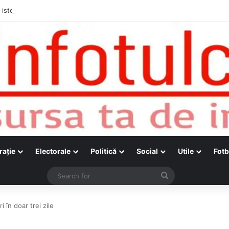
raţie
Electorale
Politică
Social
Utile
Fotb
Search
for
 în doar trei zile