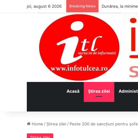
joi, august 6 2026
Breaking News
Acasă
Ştirea zilei
Administ
Home
/
Ştirea zilei
/
Peste 200 de sancţiuni pentru şoferi
Ştirea zilei