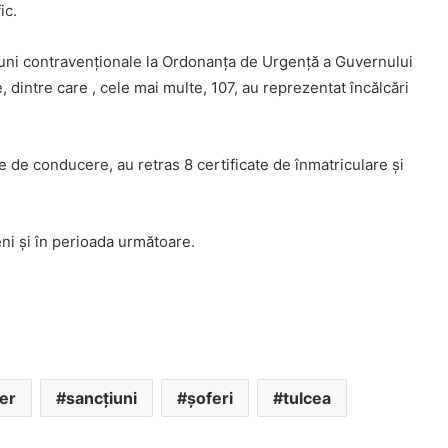
ic.
cțiuni contravenționale la Ordonanța de Urgență a Guvernului
, dintre care , cele mai multe, 107, au reprezentat încălcări
e de conducere, au retras 8 certificate de înmatriculare și
ceni și în perioada următoare.
ier
sancţiuni
şoferi
tulcea