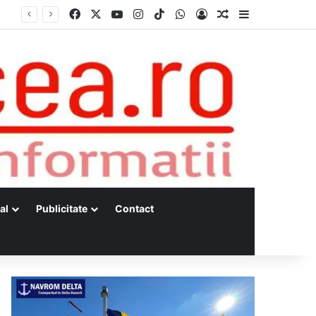
Facebook
X
YouTube
Instagram
TikTok
WhatsApp
Log In
Random Article
Sidebar
Dunărea, la minime istorice fără precedent Măsuri de intervenție pentru menținerea debitelor minime, necesare pentru producția de energie nucleară
al
Publicitate
Contact