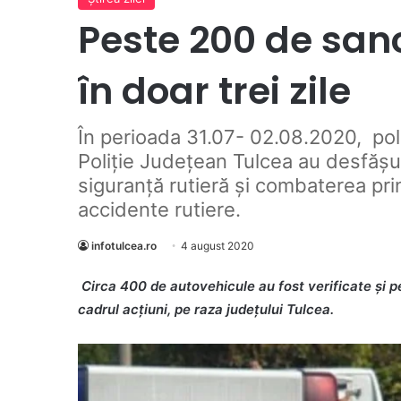
Peste 200 de sanc
în doar trei zile
În perioada 31.07- 02.08.2020, poliț
Poliție Județean Tulcea au desfășu
siguranță rutieră și combaterea pr
accidente rutiere.
infotulcea.ro
4 august 2020
Circa 400 de autovehicule au fost verificate și p
cadrul acțiuni, pe raza județului Tulcea.