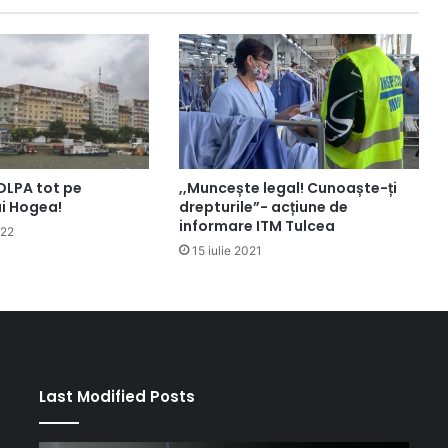
DLPA tot pe
,,Muncește legal! Cunoaște-ți
ui Hogea!
drepturile”- acțiune de
informare ITM Tulcea
022
15 iulie 2021
Last Modified Posts