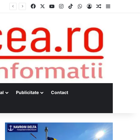
Facebook
X
YouTube
Instagram
TikTok
WhatsApp
Log In
Random Article
Sidebar
Dunărea, la minime istorice fără precedent Măsuri de intervenție pentru menținerea debitelor minime, necesare pentru producția de energie nucleară
al
Publicitate
Contact