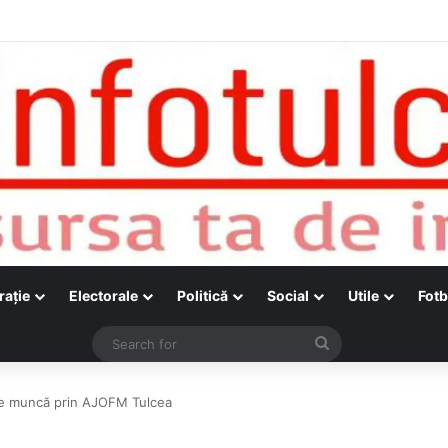
raţie
Electorale
Politică
Social
Utile
Fotb
Search
for
 de muncă prin AJOFM Tulcea