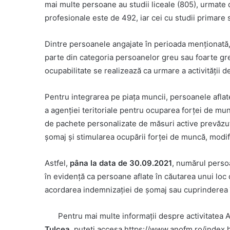
mai multe persoane au studii liceale (805), urmate 
profesionale este de 492, iar cei cu studii primare 
Dintre persoanele angajate în perioada menţionată
parte din categoria persoanelor greu sau foarte gr
ocupabilitate se realizează ca urmare a activităţii d
Pentru integrarea pe piaţa muncii, persoanele aflat
a agenţiei teritoriale pentru ocuparea forţei de mun
de pachete personalizate de măsuri active prevăzut
şomaj şi stimularea ocupării forţei de muncă, modif
Astfel,
pâna la data de 30.09.2021
, numărul persoa
în evidenţă ca persoane aflate în căutarea unui loc 
acordarea indemnizaţiei de şomaj sau cuprinderea 
Pentru mai multe informații despre activitatea
Tulcea
, puteți accesa https://www.anofm.ro/index