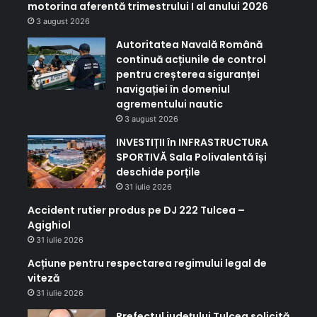
motorina aferentă trimestrului I al anului 2026
3 august 2026
Autoritatea Navală Română
continuă acțiunile de control
pentru creșterea siguranței
navigației în domeniul
agrementului nautic
3 august 2026
INVESTIȚII în INFRASTRUCTURA
SPORTIVĂ Sala Polivalentă își
deschide porțile
31 iulie 2026
Accident rutier produs pe DJ 222 Tulcea –
Agighiol
31 iulie 2026
Acțiune pentru respectarea regimului legal de
viteză
31 iulie 2026
Prefectul județului Tulcea solicită