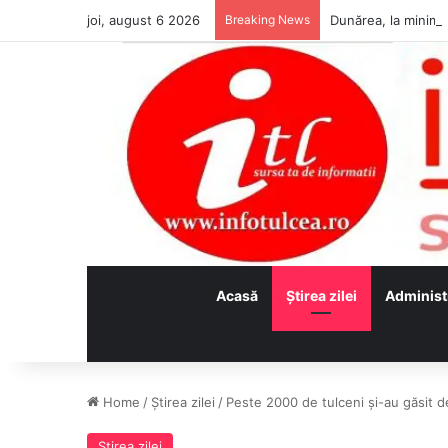
joi, august 6 2026
Breaking News
Acasă
Ştirea zilei
Administ
Home
/
Ştirea zilei
/
Peste 2000 de tulceni şi-au găsit
Ştirea zilei