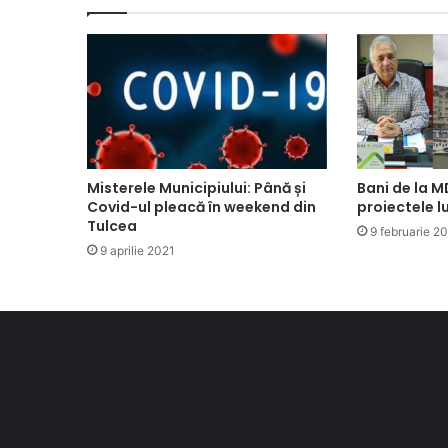
Misterele Municipiului: Până și
Bani de la M
Covid-ul pleacă în weekend din
proiectele l
Tulcea
9 februarie 2
9 aprilie 2021