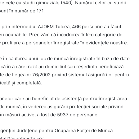
de cele cu studii gimnaziale (540). Numărul celor cu studii
sunt în număr de 171.
, prin intermediul AJOFM Tulcea, 466 persoane au făcut
eu ocupabile. Precizăm că încadrarea într-o categorie de
e profilare a persoanelor înregistrate în evidenţele noastre.
e în căutarea unui loc de muncă înregistrate în baza de date
că în a cărei rază au domiciliul sau reşedinţa beneficiază
e de Legea nr.76/2002 privind sistemul asigurărilor pentru
icată şi completată.
nelor care au beneficiat de asistenţă pentru înregistrarea
de muncă, în vederea asigurării protecţiei sociale privind
în măsuri active, a fost de 5937 de persoane.
 Agenției Județene pentru Ocuparea Forței de Muncă
.html?agentie=Tulcea.