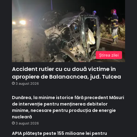
Ştirea zilei
Accident rutier cu cu două victime în
apropiere de Balanacncea, jud. Tulcea
3 august 2026
Dunărea, la minime istorice fără precedent Măsuri
de intervenție pentru menținerea debitelor
minime, necesare pentru producția de energie
nucleară
3 august 2026
APIA plătește peste 155 milioane lei pentru