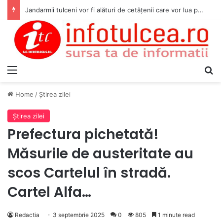
Jandarmii tulceni vor fi alături de cetățenii care vor lua parte la Festivalul Folk Țestos
Menu
S
Home
/
Ştirea zilei
Ştirea zilei
Prefectura pichetată!
Măsurile de austeritate au
scos Cartelul în stradă.
Cartel Alfa…
Redactia
3 septembrie 2025
0
805
1 minute read