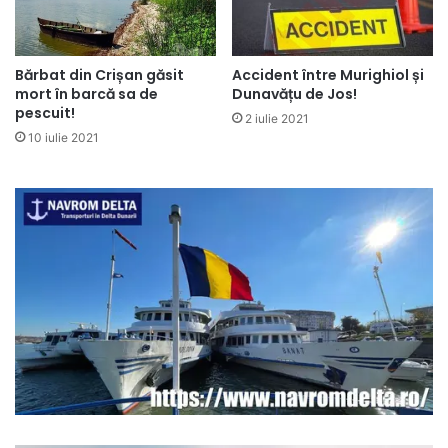
Accident între Murighiol și
Bărbat din Crișan găsit
Dunavățu de Jos!
mort în barcă sa de
pescuit!
2 iulie 2021
10 iulie 2021