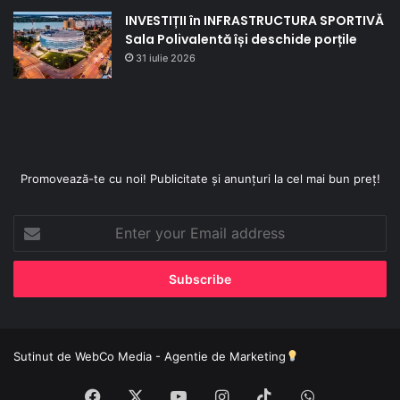
INVESTIȚII în INFRASTRUCTURA SPORTIVĂ
Sala Polivalentă își deschide porțile
31 iulie 2026
Promovează-te cu noi! Publicitate și anunțuri la cel mai bun preț!
Enter
your
Email
address
Sutinut de
WebCo Media - Agentie de Marketing
Facebook
X
YouTube
Instagram
TikTok
WhatsApp