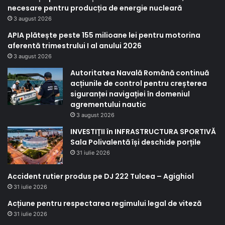
necesare pentru producția de energie nucleară
3 august 2026
APIA plătește peste 155 milioane lei pentru motorina
aferentă trimestrului I al anului 2026
3 august 2026
Autoritatea Navală Română continuă
acțiunile de control pentru creșterea
siguranței navigației în domeniul
agrementului nautic
3 august 2026
INVESTIȚII în INFRASTRUCTURA SPORTIVĂ
Sala Polivalentă își deschide porțile
31 iulie 2026
Accident rutier produs pe DJ 222 Tulcea – Agighiol
31 iulie 2026
Acțiune pentru respectarea regimului legal de viteză
31 iulie 2026