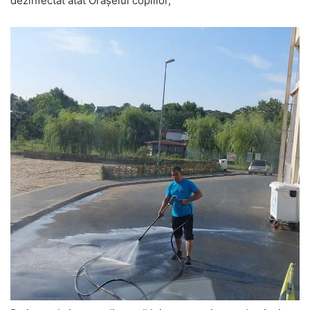
dezinfectat atât Orăşelul copiilor,