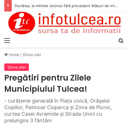
Dunărea, la minime istorice fără precedent Măsuri de intervenție pentru menținerea debitelor minime, necesare pentru producția de energie nucleară
Menu
S
Home
/
Ştirea zilei
Ştirea zilei
Pregătiri pentru Zilele
Municipiului Tulcea!
- curăţenie generală în Piaţa civică, Orăşelul
Copiilor, Patinoar Ciuperca şi Zona de Picnic,
curtea Casei Avramide şi Strada Unirii cu
prelungire 3 fântâni