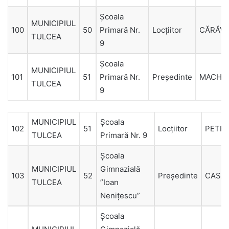
Şcoala
MUNICIPIUL
100
50
Primară Nr.
Locțiitor
CĂRĂV
TULCEA
9
Şcoala
MUNICIPIUL
101
51
Primară Nr.
Președinte
MACHE
TULCEA
9
MUNICIPIUL
Şcoala
102
51
Locțiitor
PETRI
TULCEA
Primară Nr. 9
Şcoala
MUNICIPIUL
Gimnazială
103
52
Președinte
CASA
TULCEA
”Ioan
Neniţescu”
Şcoala