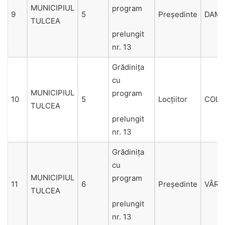
MUNICIPIUL
program
9
5
Președinte
DAMI
TULCEA
prelungit
nr. 13
Grădinița
cu
MUNICIPIUL
program
10
5
Locțiitor
COLN
TULCEA
prelungit
nr. 13
Grădinița
cu
MUNICIPIUL
program
11
6
Președinte
VÂRN
TULCEA
prelungit
nr. 13