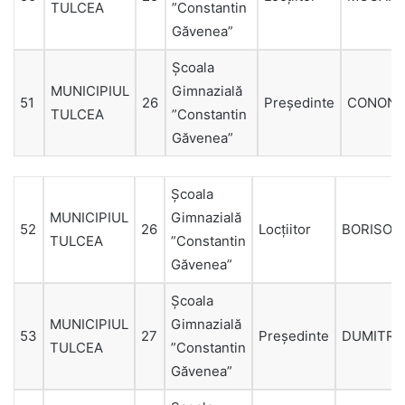
TULCEA
”Constantin
Găvenea”
Şcoala
MUNICIPIUL
Gimnazială
51
26
Președinte
CONON
TULCEA
”Constantin
Găvenea”
Şcoala
MUNICIPIUL
Gimnazială
52
26
Locțiitor
BORISOV
TULCEA
”Constantin
Găvenea”
Şcoala
MUNICIPIUL
Gimnazială
53
27
Președinte
DUMITRI
TULCEA
”Constantin
Găvenea”