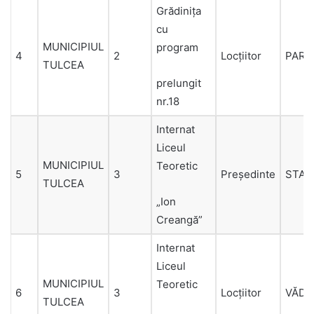
Grădiniţa
cu
MUNICIPIUL
program
4
2
Locțiitor
PARA
TULCEA
prelungit
nr.18
Internat
Liceul
MUNICIPIUL
Teoretic
5
3
Președinte
STAI
TULCEA
„Ion
Creangă”
Internat
Liceul
MUNICIPIUL
Teoretic
6
3
Locțiitor
VĂDU
TULCEA