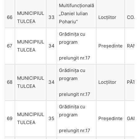
Multifuncţională
MUNICIPIUL
„Daniel Iulian
66
33
Locțiitor
COJ
TULCEA
Pohariu”
Grădiniţa cu
MUNICIPIUL
program
67
34
Președinte
RAM
TULCEA
prelungit nr.17
Grădiniţa cu
MUNICIPIUL
program
68
34
Locțiitor
PĂT
TULCEA
prelungit nr.17
Grădiniţa cu
MUNICIPIUL
program
69
35
Președinte
GAN
TULCEA
prelungit nr.17