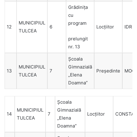
Grădinița
cu
MUNICIPIUL
program
12
6
Locțiitor
IDRE
TULCEA
prelungit
nr. 13
Școala
MUNICIPIUL
Gimnazială
13
7
Președinte
MOC
TULCEA
„Elena
Doamna”
Școala
MUNICIPIUL
Gimnazială
14
7
Locțiitor
CONSTAN
TULCEA
„Elena
Doamna”