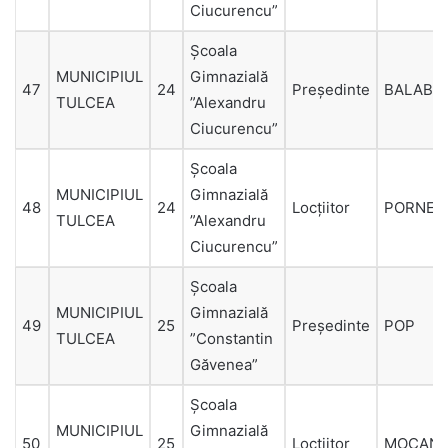
Ciucurencu”
Şcoala
MUNICIPIUL
Gimnazială
47
24
Președinte
BALABA
TULCEA
”Alexandru
Ciucurencu”
Şcoala
MUNICIPIUL
Gimnazială
48
24
Locțiitor
PORNEA
TULCEA
”Alexandru
Ciucurencu”
Şcoala
MUNICIPIUL
Gimnazială
49
25
Președinte
POP
TULCEA
”Constantin
Găvenea”
Şcoala
MUNICIPIUL
Gimnazială
50
25
Locțiitor
MOCAN