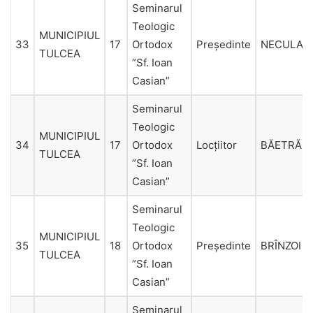
Seminarul
Teologic
MUNICIPIUL
33
17
Ortodox
Președinte
NECULAI
TULCEA
”Sf. Ioan
Casian”
Seminarul
Teologic
MUNICIPIUL
34
17
Ortodox
Locțiitor
BĂETRĂU
TULCEA
”Sf. Ioan
Casian”
Seminarul
Teologic
MUNICIPIUL
35
18
Ortodox
Președinte
BRÎNZOI
TULCEA
”Sf. Ioan
Casian”
Seminarul