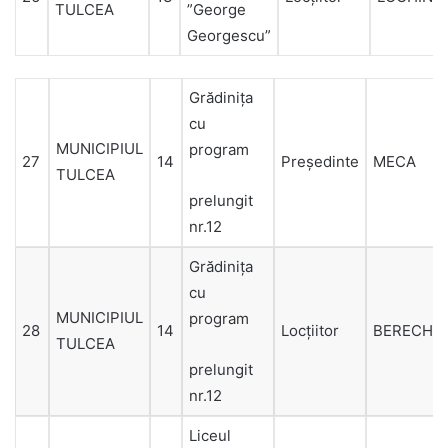
TULCEA
”George
Georgescu”
Grădiniţa
cu
MUNICIPIUL
program
27
14
Președinte
MECA
TULCEA
prelungit
nr.12
Grădiniţa
cu
MUNICIPIUL
program
28
14
Locțiitor
BERECHE
TULCEA
prelungit
nr.12
Liceul