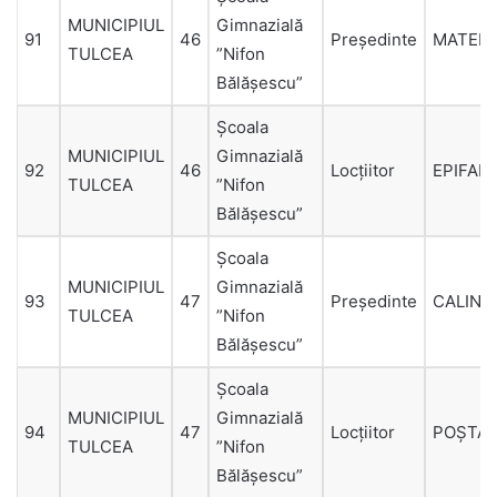
MUNICIPIUL
Gimnazială
91
46
Președinte
MATEIU
TULCEA
”Nifon
Bălăşescu”
Şcoala
MUNICIPIUL
Gimnazială
92
46
Locțiitor
EPIFAN
TULCEA
”Nifon
Bălăşescu”
Şcoala
MUNICIPIUL
Gimnazială
93
47
Președinte
CALINO
TULCEA
”Nifon
Bălăşescu”
Şcoala
MUNICIPIUL
Gimnazială
94
47
Locțiitor
POŞTA
TULCEA
”Nifon
Bălăşescu”