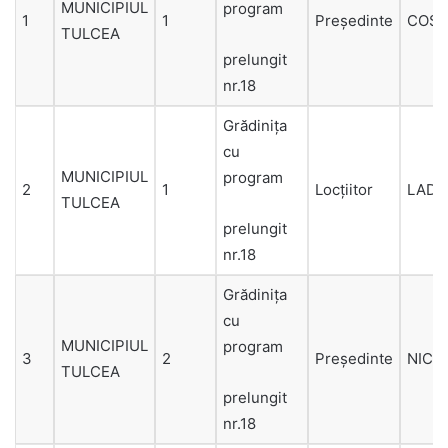
MUNICIPIUL
program
1
1
Președinte
COST
TULCEA
prelungit
nr.18
Grădiniţa
cu
MUNICIPIUL
program
2
1
Locțiitor
LADA
TULCEA
prelungit
nr.18
Grădiniţa
cu
MUNICIPIUL
program
3
2
Președinte
NICH
TULCEA
prelungit
nr.18