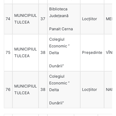
Biblioteca
MUNICIPIUL
Judeţeană
74
37
Locțiitor
MER
TULCEA
Panait Cerna
Colegiul
Economic ”
MUNICIPIUL
75
38
Președinte
VÎNO
Delta
TULCEA
Dunării”
Colegiul
Economic ”
MUNICIPIUL
76
38
Locțiitor
NAN
Delta
TULCEA
Dunării”