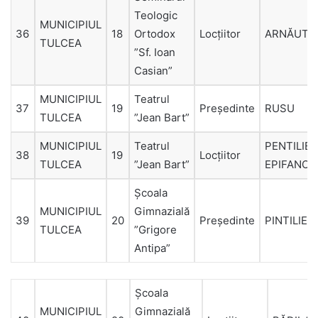
Teologic
MUNICIPIUL
36
18
Ortodox
Locțiitor
ARNĂUTU
TULCEA
”Sf. Ioan
Casian”
MUNICIPIUL
Teatrul
37
19
Președinte
RUSU
TULCEA
”Jean Bart”
MUNICIPIUL
Teatrul
PENTILIE-
38
19
Locțiitor
TULCEA
”Jean Bart”
EPIFANOV
Şcoala
MUNICIPIUL
Gimnazială
39
20
Președinte
PINTILIE
TULCEA
”Grigore
Antipa”
Şcoala
MUNICIPIUL
Gimnazială