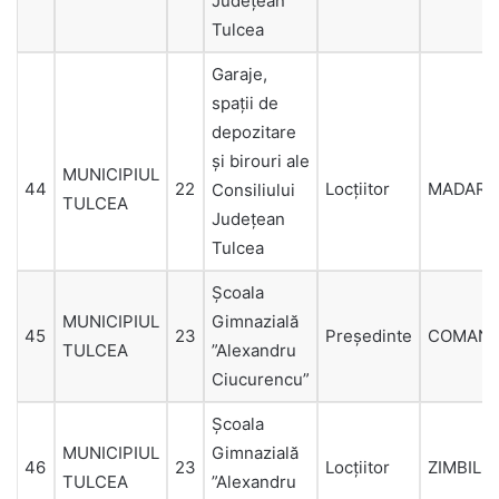
Județean
Tulcea
Garaje,
spații de
depozitare
și birouri ale
MUNICIPIUL
44
22
Locțiitor
MADAR
Consiliului
TULCEA
Județean
Tulcea
Şcoala
MUNICIPIUL
Gimnazială
45
23
Președinte
COMAN
TULCEA
”Alexandru
Ciucurencu”
Şcoala
MUNICIPIUL
Gimnazială
46
23
Locțiitor
ZIMBILS
TULCEA
”Alexandru