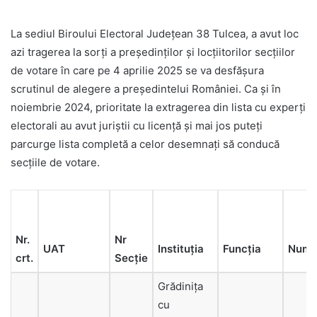
La sediul Biroului Electoral Județean 38 Tulcea, a avut loc
azi tragerea la sorți a președinților și locțiitorilor secțiilor
de votare în care pe 4 aprilie 2025 se va desfășura
scrutinul de alegere a președintelui României. Ca și în
noiembrie 2024, prioritate la extragerea din lista cu experți
electorali au avut juriștii cu licență și mai jos puteți
parcurge lista completă a celor desemnați să conducă
secțiile de votare.
Nr.
Nr
UAT
Instituția
Num
Funcția
crt.
Secție
Grădiniţa
cu