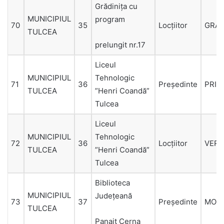
Grădiniţa cu
MUNICIPIUL
program
70
35
Locțiitor
GRA
TULCEA
prelungit nr.17
Liceul
MUNICIPIUL
Tehnologic
71
36
Președinte
PRIC
TULCEA
”Henri Coandă”
Tulcea
Liceul
MUNICIPIUL
Tehnologic
72
36
Locțiitor
VER
TULCEA
”Henri Coandă”
Tulcea
Biblioteca
MUNICIPIUL
Judeţeană
73
37
Președinte
MOL
TULCEA
Panait Cerna