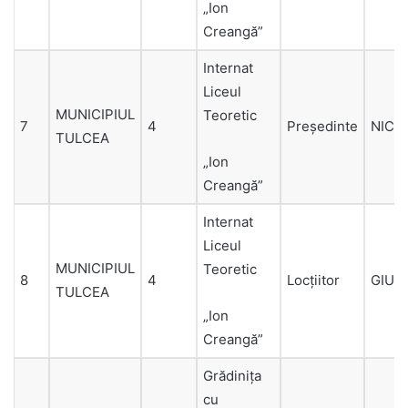
„Ion
Creangă”
Internat
Liceul
MUNICIPIUL
Teoretic
7
4
Președinte
NICO
TULCEA
„Ion
Creangă”
Internat
Liceul
MUNICIPIUL
Teoretic
8
4
Locțiitor
GIUR
TULCEA
„Ion
Creangă”
Grădinița
cu