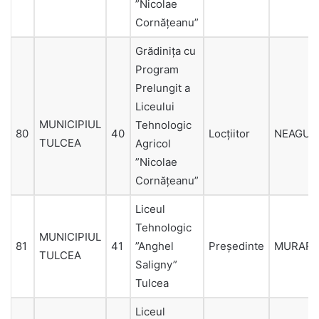
”Nicolae
Cornățeanu”
Grădinița cu
Program
Prelungit a
Liceului
MUNICIPIUL
Tehnologic
80
40
Locțiitor
NEAGU
TULCEA
Agricol
”Nicolae
Cornățeanu”
Liceul
Tehnologic
MUNICIPIUL
81
41
”Anghel
Președinte
MURARI
TULCEA
Saligny”
Tulcea
Liceul