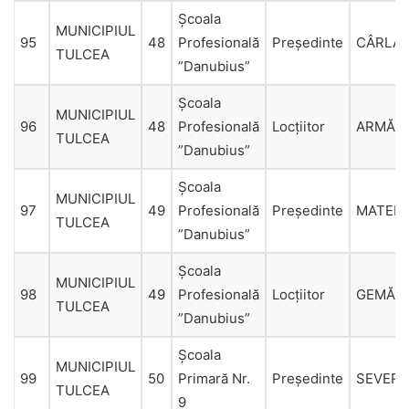
Şcoala
MUNICIPIUL
95
48
Profesională
Președinte
CÂRLA
TULCEA
”Danubius”
Şcoala
MUNICIPIUL
96
48
Profesională
Locțiitor
ARMĂS
TULCEA
”Danubius”
Şcoala
MUNICIPIUL
97
49
Profesională
Președinte
MATEI
TULCEA
”Danubius”
Şcoala
MUNICIPIUL
98
49
Profesională
Locțiitor
GEMĂN
TULCEA
”Danubius”
Şcoala
MUNICIPIUL
99
50
Primară Nr.
Președinte
SEVERI
TULCEA
9