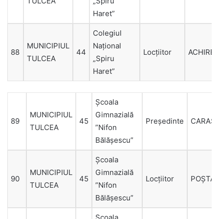
TULCEA
„Spiru
Haret”
Colegiul
MUNICIPIUL
Național
88
44
Locțiitor
ACHIREI
TULCEA
„Spiru
Haret”
Şcoala
MUNICIPIUL
Gimnazială
89
45
Președinte
CARAS
TULCEA
”Nifon
Bălăşescu”
Şcoala
MUNICIPIUL
Gimnazială
90
45
Locțiitor
POȘTA
TULCEA
”Nifon
Bălăşescu”
Şcoala