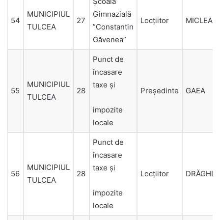
Şcoala
MUNICIPIUL
Gimnazială
54
27
Locțiitor
MICLEAN
TULCEA
”Constantin
Găvenea”
Punct de
încasare
MUNICIPIUL
taxe şi
55
28
Președinte
GAEA
TULCEA
impozite
locale
Punct de
încasare
MUNICIPIUL
taxe şi
56
28
Locțiitor
DRĂGHIC
TULCEA
impozite
locale