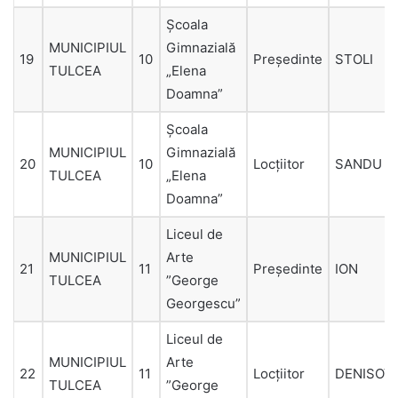
Școala
MUNICIPIUL
Gimnazială
19
10
Președinte
STOLI
TULCEA
„Elena
Doamna”
Școala
MUNICIPIUL
Gimnazială
20
10
Locțiitor
SANDU
TULCEA
„Elena
Doamna”
Liceul de
MUNICIPIUL
Arte
21
11
Președinte
ION
TULCEA
”George
Georgescu”
Liceul de
MUNICIPIUL
Arte
22
11
Locțiitor
DENISOV
TULCEA
”George