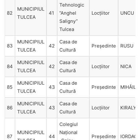
Tehnologic
MUNICIPIUL
82
41
”Anghel
Locțiitor
UNCU
TULCEA
Saligny”
Tulcea
MUNICIPIUL
Casa de
83
42
Președinte
RUSU
TULCEA
Cultură
MUNICIPIUL
Casa de
84
42
Locțiitor
NICA
TULCEA
Cultură
MUNICIPIUL
Casa de
85
43
Președinte
MIHĂIL
TULCEA
Cultură
MUNICIPIUL
Casa de
86
43
Locțiitor
KIRALY
TULCEA
Cultură
Colegiul
MUNICIPIUL
Național
87
44
Președinte
IORDAC