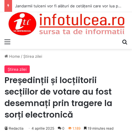
Jandarmii tulceni vor fi alături de cetățenii care vor lua parte la Festivalul Folk Țestos
Menu
S
Home
/
Ştirea zilei
Ştirea zilei
Președinții și locțiitorii
secțiilor de votare au fost
desemnați prin tragere la
sorți electronică
Redactia
4 aprilie 2025
0
1.189
19 minutes read