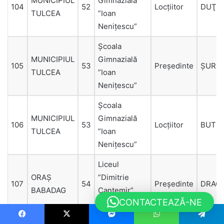
MUNICIPIUL
Gimnazială
104
52
Locțiitor
DUŢU
TULCEA
”Ioan
Neniţescu”
Şcoala
MUNICIPIUL
Gimnazială
105
53
Președinte
ŞURC
TULCEA
”Ioan
Neniţescu”
Şcoala
MUNICIPIUL
Gimnazială
106
53
Locțiitor
BUTU
TULCEA
”Ioan
Neniţescu”
Liceul
ORAŞ
”Dimitrie
107
54
Președinte
DRAG
BABADAG
Cantemir”
CONTACTEAZĂ-NE
Babadag
Liceul