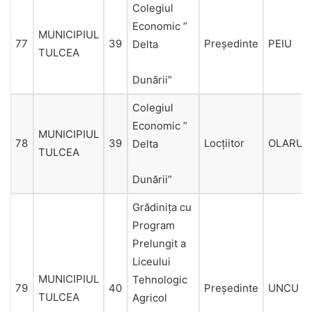
Colegiul
Economic ”
MUNICIPIUL
77
39
Președinte
PEIU
Delta
TULCEA
Dunării”
Colegiul
Economic ”
MUNICIPIUL
78
39
Locțiitor
OLARU
Delta
TULCEA
Dunării”
Grădinița cu
Program
Prelungit a
Liceului
MUNICIPIUL
Tehnologic
79
40
Președinte
UNCU
TULCEA
Agricol