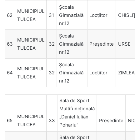
Şcoala
MUNICIPIUL
62
31
Gimnazială
Locțiitor
CHISLIȚC
TULCEA
nr.12
Şcoala
MUNICIPIUL
63
32
Gimnazială
Președinte
URSE
TULCEA
nr.12
Şcoala
MUNICIPIUL
64
32
Gimnazială
Locțiitor
ZIMLEAN
TULCEA
nr.12
Sala de Sport
Multifuncţională
MUNICIPIUL
„Daniel Iulian
65
33
Președinte
NICU
TULCEA
Pohariu”
Sala de Sport