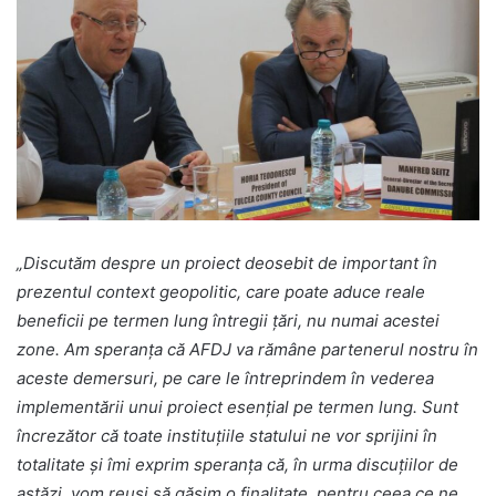
„Discutăm despre un proiect deosebit de important în
prezentul context geopolitic, care poate aduce reale
beneficii pe termen lung întregii țări, nu numai acestei
zone. Am speranța că AFDJ va rămâne partenerul nostru în
aceste demersuri, pe care le întreprindem în vederea
implementării unui proiect esențial pe termen lung. Sunt
încrezător că toate instituțiile statului ne vor sprijini în
totalitate și îmi exprim speranța că, în urma discuțiilor de
astăzi, vom reuși să găsim o finalitate pentru ceea ce ne