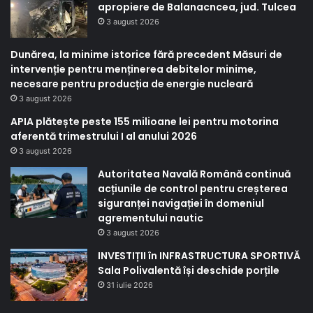
apropiere de Balanacncea, jud. Tulcea
3 august 2026
Dunărea, la minime istorice fără precedent Măsuri de
intervenție pentru menținerea debitelor minime,
necesare pentru producția de energie nucleară
3 august 2026
APIA plătește peste 155 milioane lei pentru motorina
aferentă trimestrului I al anului 2026
3 august 2026
Autoritatea Navală Română continuă
acțiunile de control pentru creșterea
siguranței navigației în domeniul
agrementului nautic
3 august 2026
INVESTIȚII în INFRASTRUCTURA SPORTIVĂ
Sala Polivalentă își deschide porțile
31 iulie 2026