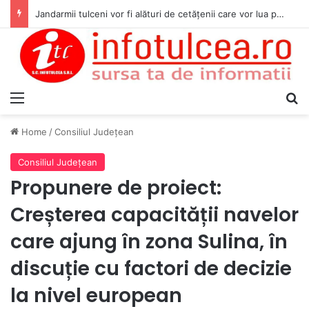
Jandarmii tulceni vor fi alături de cetățenii care vor lua parte la Festivalul Folk Țestos
Menu
S
Home
/
Consiliul Judeţean
Consiliul Judeţean
Propunere de proiect:
Creșterea capacității navelor
care ajung în zona Sulina, în
discuție cu factori de decizie
la nivel european