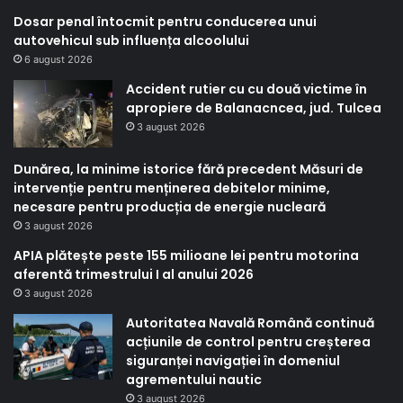
Dosar penal întocmit pentru conducerea unui
autovehicul sub influența alcoolului
6 august 2026
Accident rutier cu cu două victime în
apropiere de Balanacncea, jud. Tulcea
3 august 2026
Dunărea, la minime istorice fără precedent Măsuri de
intervenție pentru menținerea debitelor minime,
necesare pentru producția de energie nucleară
3 august 2026
APIA plătește peste 155 milioane lei pentru motorina
aferentă trimestrului I al anului 2026
3 august 2026
Autoritatea Navală Română continuă
acțiunile de control pentru creșterea
siguranței navigației în domeniul
agrementului nautic
3 august 2026