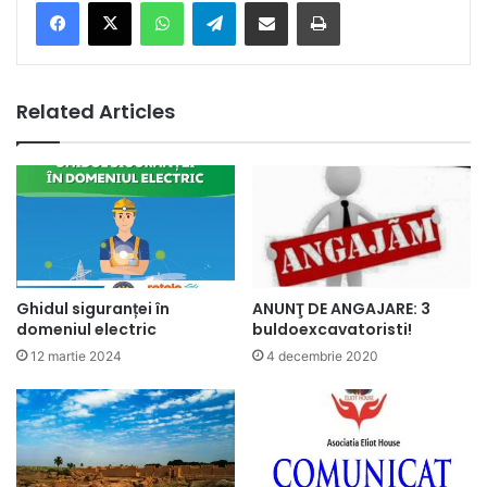
Facebook
X
WhatsApp
Telegram
Share via Email
Print
Related Articles
Ghidul siguranței în
ANUNŢ DE ANGAJARE: 3
domeniul electric
buldoexcavatoristi!
12 martie 2024
4 decembrie 2020