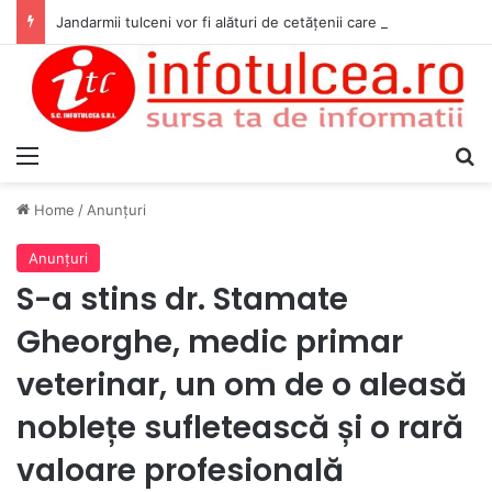
Jandarmii tulceni vor fi alături de cetățenii care vor lua parte la Festivalul Folk Țestos
Menu
S
Home
/
Anunţuri
Anunţuri
S-a stins dr. Stamate
Gheorghe, medic primar
veterinar, un om de o aleasă
noblețe sufletească și o rară
valoare profesională