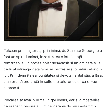
Tulcean prin naștere și prin inimă, dr. Stamate Gheorghe a
fost un spirit luminat, înzestrat cu o inteligență
remarcabilă, un profesionist desăvârșit și un om care și-a
dedicat întreaga viață familiei, profesiei și binelui celor din
jur. Prin demnitatea, bunătatea și devotamentul său, a lăsat
o amprentă profundă în sufletele tuturor celor care l-au
cunoscut.
Plecarea sa lasă în urmă un gol imens, dar și o moștenire
de respect, onoare și lumină, care va dăinui peste timp.