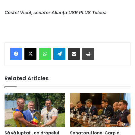
Costel Vicol, senator Alianţa USR PLUS Tulcea
Facebook
X
WhatsApp
Telegram
Share via Email
Print
Related Articles
Să vă luptați, ca drapelul
Senatorul Ionel Carp a