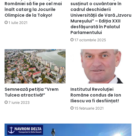
României să fie pe cel mai
susținut o cuvântare în
înalt catarg la Jocurile
cadrul deschiderii
Olimpice de la Tokyo!
Universității de Vară „Izvoru
Mureșului” – Ediția XXII
1 iulie 2021
desfășurată în Palatul
Parlamentului
17 octombrie 2025
Semnează petiția ”Vrem
Institutul Revoluției
Tulcea atractivă!”
Române condus de Ion
Iliescu va fi desființat!
7 iunie 2023
15 februarie 2021