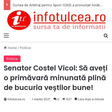
Curtea de Arbitraj pentru Sport (CAS) a pronunțat hotărârea în cauza WADA v. ANAD & Matei Cosmin Gabriel
Menu
S
Home
/
Politice
Politice
Senator Costel Vicol: Să aveți
o primăvară minunată plină
de bucuria veștilor bune!
infotulcea.ro
1 martie 2021
0
437
Less than a minute