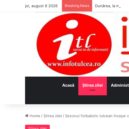
joi, august 6 2026
Breaking News
Acasă
Ştirea zilei
Administ
Home
/
Ştirea zilei
/
Sezonul fotbalistic tulcean începe
Ştirea zilei