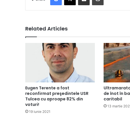
Related Articles
Eugen Terente a fost
Ultramaraton
reconfirmat preşedintele USR
de înot în b
Tulcea cu aproape 82% din
caritabil
voturi!
13 martie 202
19 iunie 2021