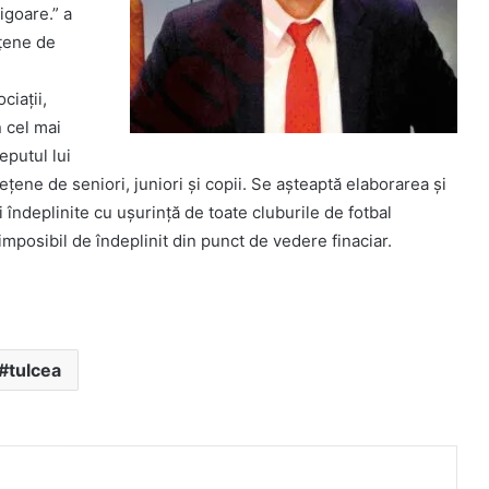
igoare.” a
eţene de
ciaţii,
n cel mai
eputul lui
ene de seniori, juniori şi copii. Se aşteaptă elaborarea şi
îndeplinite cu uşurinţă de toate cluburile de fotbal
 imposibil de îndeplinit din punct de vedere finaciar.
tulcea