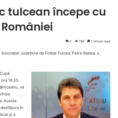
ic tulcean începe cu
 României
0
766
1 minute read
 Asociaţiei Judeţene de Fotbal Tulcea, Petre Badea, a
 Cupă
 ora 16.30.
ălniceanu, va
echipa
la. Acesta
a desfăşura în
ical şi a