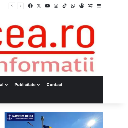
Facebook
X
YouTube
Instagram
TikTok
WhatsApp
Log In
Random Article
Sidebar
Dunărea, la minime istorice fără precedent Măsuri de intervenție pentru menținerea debitelor minime, necesare pentru producția de energie nucleară
al
Publicitate
Contact