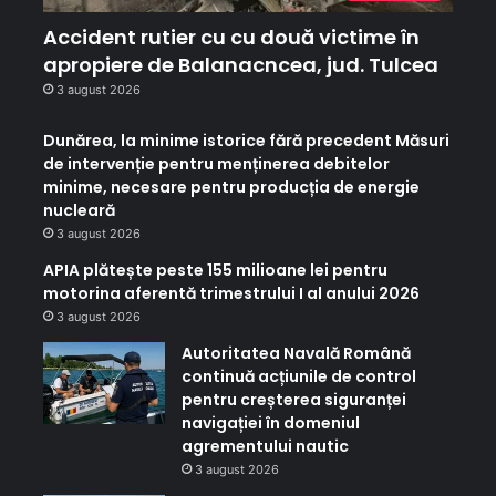
Accident rutier cu cu două victime în
apropiere de Balanacncea, jud. Tulcea
3 august 2026
Dunărea, la minime istorice fără precedent Măsuri
de intervenție pentru menținerea debitelor
minime, necesare pentru producția de energie
nucleară
3 august 2026
APIA plătește peste 155 milioane lei pentru
motorina aferentă trimestrului I al anului 2026
3 august 2026
Autoritatea Navală Română
continuă acțiunile de control
pentru creșterea siguranței
navigației în domeniul
agrementului nautic
3 august 2026