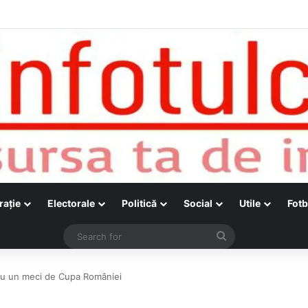
raţie
Electorale
Politică
Social
Utile
Fotb
Search
for
 cu un meci de Cupa României