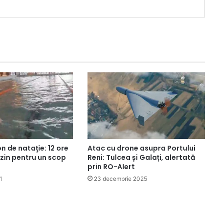
 de nataţie: 12 ore
Atac cu drone asupra Portului
azin pentru un scop
Reni: Tulcea și Galați, alertată
prin RO-Alert
1
23 decembrie 2025