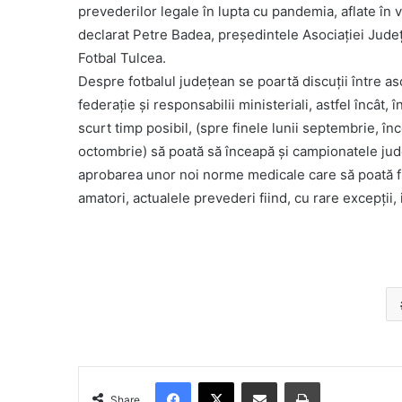
prevederilor legale în lupta cu pandemia, aflate în v
declarat Petre Badea, preşedintele Asociaţiei Jud
Fotbal Tulcea.
Despre fotbalul judeţean se poartă discuţii între aso
federaţie şi responsabilii ministeriali, astfel încât, î
scurt timp posibil, (spre finele lunii septembrie, înc
octombrie) să poată să înceapă şi campionatele judeţ
aprobarea unor noi norme medicale care să poată fi 
amatori, actualele prevederi fiind, cu rare excepţii,
Facebook
X
Share via Email
Print
Share