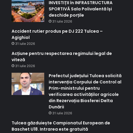
INVESTIȚII în INFRASTRUCTURA
SPORTIVĂ Sala Polivalentă își
deschide porțile
31 iulie 2026
Accident rutier produs pe DJ 222 Tulcea –
Agighiol
31 iulie 2026
Acțiune pentru respectarea regimului legal de
viteză
31 iulie 2026
Prefectul județului Tulcea solicită
intervenția Corpului de Control al
Prim-ministrului pentru
verificarea activităților agricole
din Rezervația Biosferei Delta
Dunării
31 iulie 2026
Tulcea găzduiește Campionatul European de
Baschet U18. Intrarea este gratuită