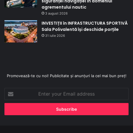
siguranței navigației în domeniul
agrementului nautic
3 august 2026
INVESTIȚII în INFRASTRUCTURA SPORTIVĂ
Sala Polivalentă își deschide porțile
31 iulie 2026
Promovează-te cu noi! Publicitate și anunțuri la cel mai bun preț!
Enter
your
Email
address