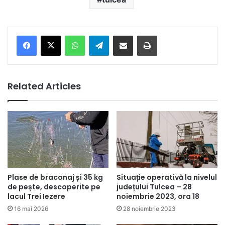
Facebook
X
WhatsApp
Telegram
Share via Email
Print
Related Articles
Plase de braconaj și 35 kg
Situație operativă la nivelul
de pește, descoperite pe
județului Tulcea – 28
lacul Trei Iezere
noiembrie 2023, ora 18
16 mai 2026
28 noiembrie 2023