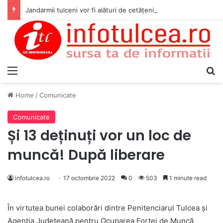
Jandarmii tulceni vor fi alături de cetățenii care vor lua parte la Festivalul Folk Țestos
Menu
S
Home
/
Comunicate
Comunicate
Și 13 deținuți vor un loc de
muncă! După liberare
infotulcea.ro
17 octombrie 2022
0
503
1 minute read
În virtutea bunei colaborări dintre Penitenciarul Tulcea și
Agenția Județeană pentru Ocuparea Forței de Muncă