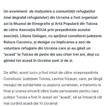
Un eveniment de mulțumire a comunității refugiaților
(mai degrabă refugiatelor) din Ucraina a fost organizat
azi la Muzeul de Etnografie și Artă Populară din Tulcea
de către Asociația ROUA prin președintele acestei
asociații, Liliana Gologan, cu sprijinul consilierei județene
Raluca Cacencu, și desigur cu implicarea a zeci de
voluntare refugiate din Ucraina care și-au găsit un
”acasă” la Tulcea de peste doi sau chiar trei ani, deși cu
gândul tot acasă în Ucraina sunt zi de zi.
De altfel, acest lucru a fost intuit de către vicepreședinta
Consiliului Județean Tulcea, Lavinia Vizauer, care, pe lângă
mesajul de solidaritate cu poporul ucrainean, a transmis la
final și urarea sinceră către toate persoanele pentru care
județul Tulcea a fost în acești ani ”acasă”, să se întoarcă cât
mai curând acasă dar în Ucraina!