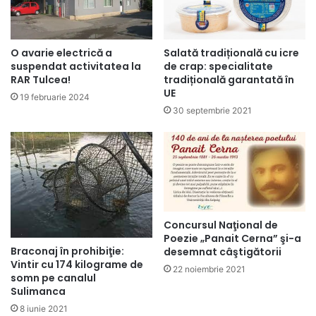
O avarie electrică a
Salată tradițională cu icre
suspendat activitatea la
de crap: specialitate
RAR Tulcea!
tradițională garantată în
UE
19 februarie 2024
30 septembrie 2021
Concursul Naţional de
Poezie „Panait Cerna” şi-a
Braconaj în prohibiţie:
desemnat câştigătorii
Vintir cu 174 kilograme de
22 noiembrie 2021
somn pe canalul
Sulimanca
8 iunie 2021