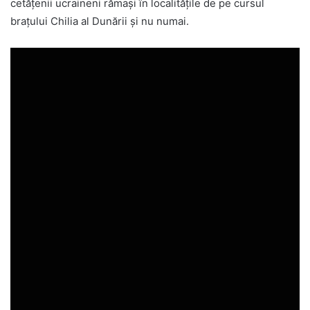
cetățenii ucraineni rămași în localitățile de pe cursul
brațului Chilia al Dunării și nu numai.