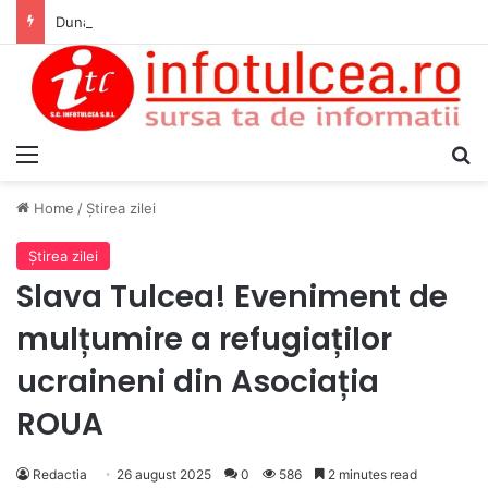
Dunărea, la minime istorice fără precedent Măsuri de intervenție pentru menținerea debitelor minime, necesare pentru producția de energie nucleară
Menu
S
Home
/
Ştirea zilei
Ştirea zilei
Slava Tulcea! Eveniment de
mulțumire a refugiaților
ucraineni din Asociația
ROUA
Redactia
26 august 2025
0
586
2 minutes read