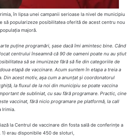
imia, în lipsa unei campanii serioase la nivel de municipiu
cute să popularizeze posibilitatea oferită de acest centru nou
populaţia majoră.
foarte puţine programări, şase dacă îmi amintesc bine. Când
alocat centrului înseamnă că 90 de oameni poate nu au ştiut
sibilitatea să se imunizeze fără să fie din categoriile de
 doua etapă de vaccinare. Acum suntem în etapa a treia a
na. Din acest motiv, aşa cum a anunţat şi coordonatorul
hiţă, la fluxul de la noi din municipiu se poate vaccina
mportant de subliniat, cu sau fără programare. Practic, cine
este vaccinat, fără nicio programare pe platformă, la call
 Irimia.
iază la Centrul de vaccinare din fosta sală de conferinţe a
. 1) erau disponibile 450 de sloturi,