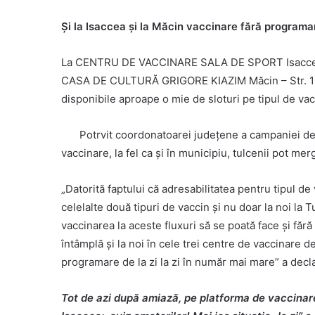
Şi la Isaccea şi la Măcin vaccinare fără program
La C
ENTRU DE VACCINARE
S
ALA DE SPORT
Isacce
CASA DE CULTURĂ GRIGORE KIAZIM
Măcin – Str. 
disponibile aproape o mie de sloturi pe tipul de vac
Potrvit coordonatoarei judeţene a campaniei de 
vaccinare, la fel ca şi în municipiu, tulcenii pot me
„Datorită faptului că adresabilitatea pentru tipul 
celelalte două tipuri de vaccin şi nu doar la noi la T
vaccinarea la aceste fluxuri să se poată face şi fă
întâmplă şi la noi în cele trei centre de vaccinare de
programare de la zi la zi în număr mai mare” a decla
Tot de azi după amiază, pe platforma de vaccinar