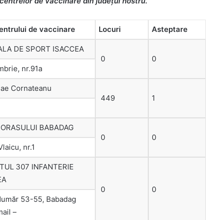
a centrelor de vaccinare din judeţul nostru.
entrului de vaccinare
Locuri
Asteptare
ALA DE SPORT ISACCEA
0
0
mbrie, nr.91a
olae Cornateanu
449
1
 ORASULUI BABADAG
0
0
laicu, nr.1
TUL 307 INFANTERIE
EA
0
0
Număr 53-55, Babadag
ail –