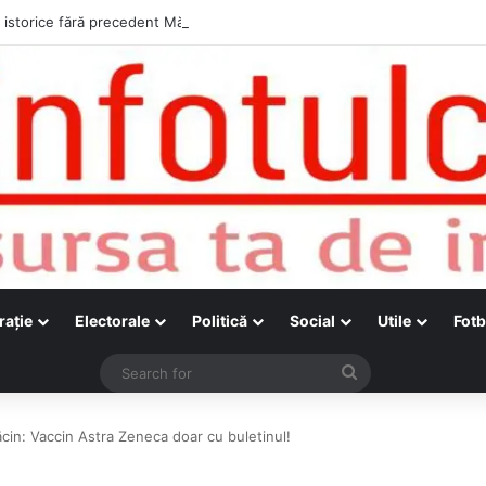
raţie
Electorale
Politică
Social
Utile
Fotb
Search
for
ăcin: Vaccin Astra Zeneca doar cu buletinul!