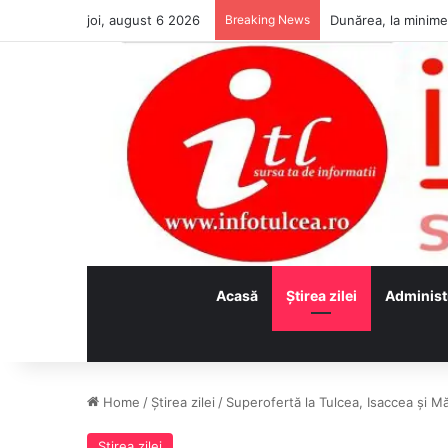
joi, august 6 2026
Breaking News
Acasă
Ştirea zilei
Administ
Home
/
Ştirea zilei
/
Superofertă la Tulcea, Isaccea şi M
Ştirea zilei