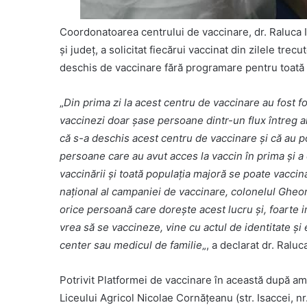
Coordonatoarea centrului de vaccinare, dr. Raluca Ir
şi judeţ, a solicitat fiecărui vaccinat din zilele tre
deschis de vaccinare fără programare pentru toată 
„
Din prima zi la acest centru de vaccinare au fost 
vaccinezi doar şase persoane dintr-un flux întreg 
că s-a deschis acest centru de vaccinare şi că au po
persoane care au avut acces la vaccin în prima şi a
vaccinării şi toată populaţia majoră se poate vacci
naţional al campaniei de vaccinare, colonelul Gheorg
orice persoană care doreşte acest lucru şi, foarte i
vrea să se vaccineze, vine cu actul de identitate şi 
center sau medicul de familie
„, a declarat dr. Raluca
Potrivit Platformei de vaccinare în această după am
Liceului Agricol Nicolae Cornăţeanu (str. Isaccei, nr