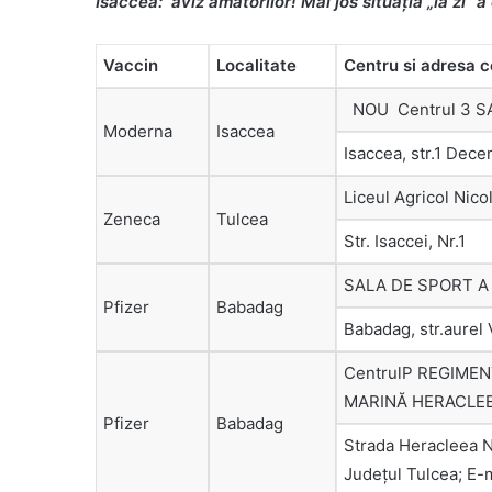
Isaccea: aviz amatorilor! Mai jos situaţia „la zi” 
Vaccin
Localitate
Centru si adresa c
NOU Centrul 3 S
Moderna
Isaccea
Isaccea, str.1 Dece
Liceul Agricol Nic
Zeneca
Tulcea
Str. Isaccei, Nr.1
SALA DE SPORT A
Pfizer
Babadag
Babadag, str.aurel V
CentrulP REGIMEN
MARINĂ HERACLE
Pfizer
Babadag
Strada Heracleea 
Județul Tulcea; E-m