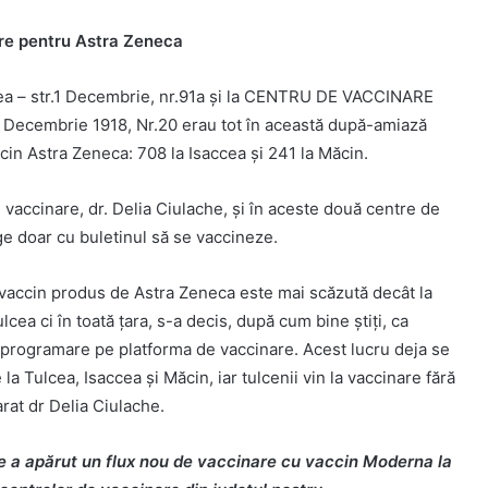
are pentru Astra Zeneca
a – str.1 Decembrie, nr.91a şi la
CENTRU DE VACCINARE
1 Decembrie 1918, Nr.20 erau tot în această după-amiază
cin Astra Zeneca: 708 la Isaccea şi 241 la Măcin.
vaccinare, dr. Delia Ciulache, şi în aceste două centre de
rge doar cu buletinul să se vaccineze.
de vaccin produs de Astra Zeneca este mai scăzută decât la
ulcea ci în toată ţara, s-a decis, după cum bine ştiţi, ca
ră programare pe platforma de vaccinare. Acest lucru deja se
 la Tulcea, Isaccea şi Măcin, iar tulcenii vin la vaccinare fără
rat dr Delia Ciulache.
e a apărut un flux nou de vaccinare cu vaccin Moderna la