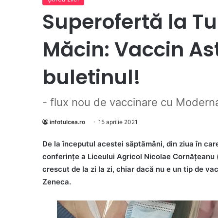
Superofertă la Tu
Măcin: Vaccin As
buletinul!
- flux nou de vaccinare cu Moderna
infotulcea.ro
15 aprilie 2021
De la începutul acestei săptămâni, din ziua în car
conferinţe a Liceului Agricol Nicolae Cornăţeanu (s
crescut de la zi la zi, chiar dacă nu e un tip de va
Zeneca.