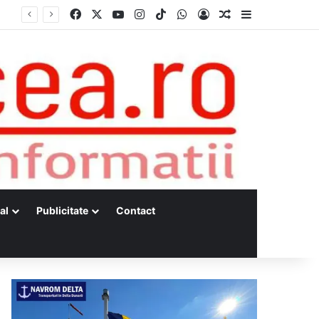
Facebook
X
YouTube
Instagram
TikTok
WhatsApp
Log In
Random Article
Sidebar
Dunărea, la minime istorice fără precedent Măsuri de intervenție pentru menținerea debitelor minime, necesare pentru producția de energie nucleară
al
Publicitate
Contact