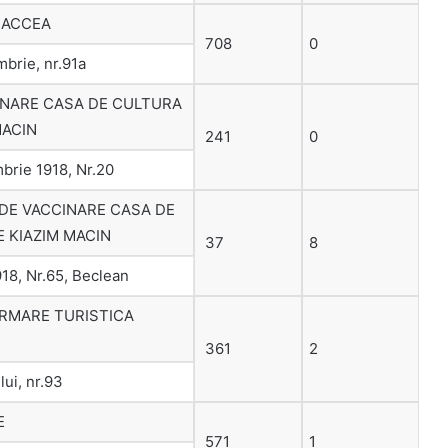
SACCEA
708
0
mbrie, nr.91a
INARE CASA DE CULTURA
MACIN
241
0
mbrie 1918, Nr.20
 DE VACCINARE CASA DE
 KIAZIM MACIN
37
8
918, Nr.65, Beclean
RMARE TURISTICA
361
2
lui, nr.93
E
571
1