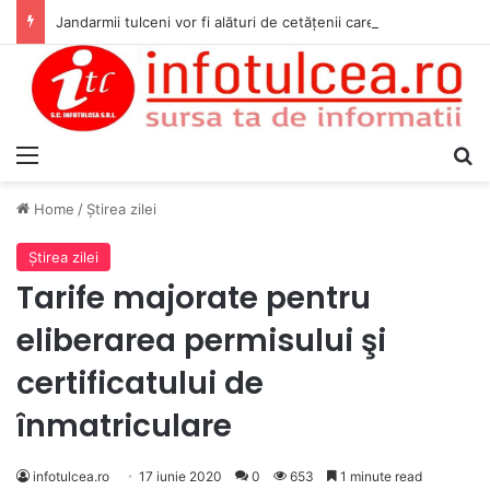
Jandarmii tulceni vor fi alături de cetățenii care vor lua parte la Festivalul Folk Țestos
Menu
S
Home
/
Ştirea zilei
Ştirea zilei
Tarife majorate pentru
eliberarea permisului şi
certificatului de
înmatriculare
infotulcea.ro
17 iunie 2020
0
653
1 minute read