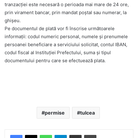
tranzacției este necesară o perioada mai mare de 24 ore,
prin virament bancar, prin mandat poștal sau numerar, la
ghișeu.
Pe documentul de plată vor fi înscrise următoarele
informații: codul numeric personal, numele și prenumele
persoanei beneficiare a serviciului solicitat, contul IBAN,
codul fiscal al Instituției Prefectului, suma și tipul
documentului pentru care se efectuează plata.
permise
tulcea
Facebook
X
WhatsApp
Telegram
Share via Email
Print