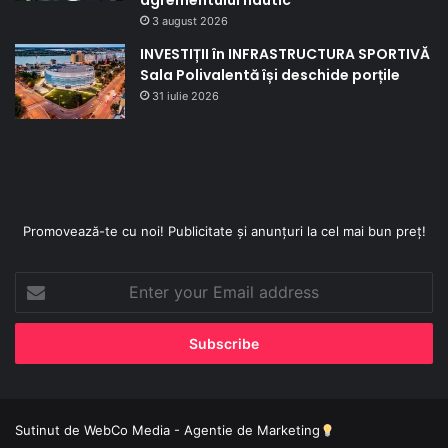
agrementului nautic
3 august 2026
INVESTIȚII în INFRASTRUCTURA SPORTIVĂ
Sala Polivalentă își deschide porțile
31 iulie 2026
Promovează-te cu noi! Publicitate și anunțuri la cel mai bun preț!
Enter
your
Email
address
Sutinut de
WebCo Media - Agentie de Marketing