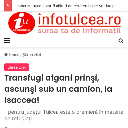
Jandarmii tulceni vor fi alături de cetățenii care vor lua parte la Festivalul Folk Țestos
Menu
S
Home
/
Ştirea zilei
Ştirea zilei
Transfugi afgani prinşi,
ascunşi sub un camion, la
Isaccea!
- pentru judeţul Tulcea este o premieră în materie
de refugiaţi