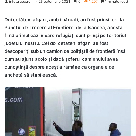
infotulcea.ro
25 octombrie 2021
0
1.297
1 minute read
Doi cetăţeni afgani, ambii bărbaţi, au fost prinşi ieri, la
Punctul de Trecere al Frontierei de la Isaccea, acesta
fiind primul caz în care refugiaţi sunt prinşi pe teritoriul
judeţului nostru. Cei doi cetăţeni afgani au fost
descoperiţi sub un camion de poliţiştii de frontieră însă
cum au ajuns acolo şi dacă şoferul camionului avea
cunoştinţă despre aceştia rămâne ca organele de
anchetă să stabilească.