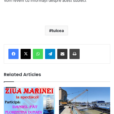
Vom reveni cu informaţii despre acest subiect
tulcea
Facebook
X
WhatsApp
Telegram
Share via Email
Print
Related Articles