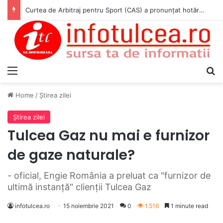
Curtea de Arbitraj pentru Sport (CAS) a pronunțat hotărârea în cauza WADA v. ANAD & Matei Cosmin Gabriel
Menu
S
Home
/
Ştirea zilei
Ştirea zilei
Tulcea Gaz nu mai e furnizor
de gaze naturale?
- oficial, Engie România a preluat ca "furnizor de
ultimă instanţă" clienţii Tulcea Gaz
infotulcea.ro
15 noiembrie 2021
0
1.516
1 minute read