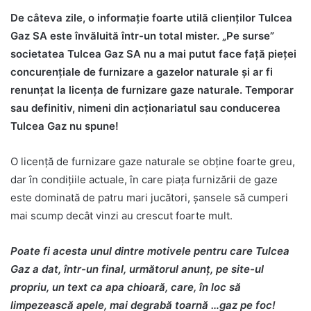
De câteva zile, o informaţie foarte utilă clienţilor Tulcea
Gaz SA este învăluită într-un total mister. „Pe surse”
societatea Tulcea Gaz SA nu a mai putut face faţă pieţei
concurenţiale de furnizare a gazelor naturale şi ar fi
renunţat la licenţa de furnizare gaze naturale. Temporar
sau definitiv, nimeni din acţionariatul sau conducerea
Tulcea Gaz nu spune!
O licenţă de furnizare gaze naturale se obţine foarte greu,
dar în condiţiile actuale, în care piaţa furnizării de gaze
este dominată de patru mari jucători, şansele să cumperi
mai scump decât vinzi au crescut foarte mult.
Poate fi acesta unul dintre motivele pentru care Tulcea
Gaz a dat, într-un final, următorul anunţ, pe site-ul
propriu, un text ca apa chioară, care, în loc să
limpezească apele, mai degrabă toarnă …gaz pe foc!