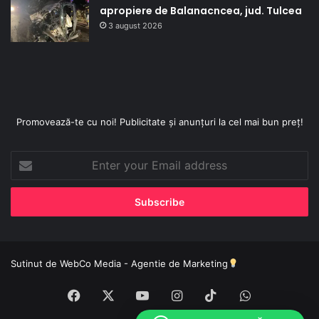
apropiere de Balanacncea, jud. Tulcea
3 august 2026
Promovează-te cu noi! Publicitate și anunțuri la cel mai bun preț!
Enter
your
Email
address
Sutinut de
WebCo Media - Agentie de Marketing
Facebook
X
YouTube
Instagram
TikTok
WhatsApp