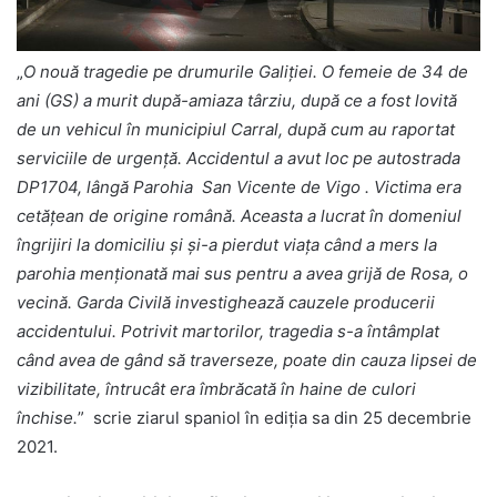
„
O nouă tragedie pe drumurile Galiției. O femeie de 34 de
ani (GS) a murit după-amiaza târziu, după ce a fost lovită
de un vehicul în municipiul Carral, după cum au raportat
serviciile de urgență. Accidentul a avut loc pe autostrada
DP1704, lângă Parohia San Vicente de Vigo . Victima era
cetățean de origine română. Aceasta a lucrat în domeniul
îngrijiri la domiciliu şi și-a pierdut viața când a mers la
parohia menționată mai sus pentru a avea grijă de Rosa, o
vecină. Garda Civilă investighează cauzele producerii
accidentului. Potrivit martorilor, tragedia s-a întâmplat
când avea de gând să traverseze, poate din cauza lipsei de
vizibilitate, întrucât era îmbrăcată în haine de culori
închise.
” scrie ziarul spaniol în ediţia sa din 25 decembrie
2021.