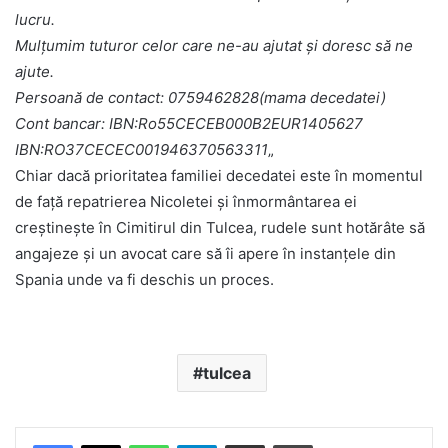
lucru.
Mulțumim tuturor celor care ne-au ajutat și doresc să ne
ajute.
Persoană de contact: 0759462828(mama decedatei)
Cont bancar: IBN:Ro55CECEB000B2EUR1405627
IBN:RO37CECEC001946370563311
„
Chiar dacă prioritatea familiei decedatei este în momentul
de faţă repatrierea Nicoletei şi înmormântarea ei
creştineşte în Cimitirul din Tulcea, rudele sunt hotărâte să
angajeze şi un avocat care să îi apere în instanţele din
Spania unde va fi deschis un proces.
tulcea
Facebook
X
WhatsApp
Telegram
Share via Email
Print