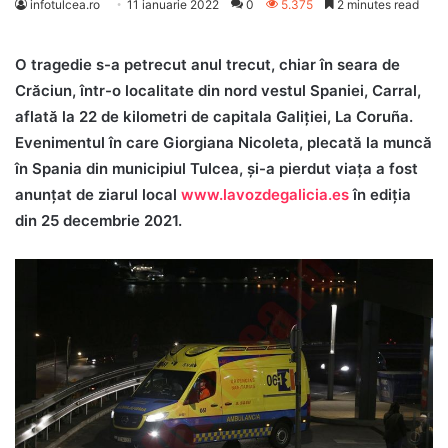
infotulcea.ro
11 ianuarie 2022
0
5.375
2 minutes read
O tragedie s-a petrecut anul trecut, chiar în seara de
Crăciun, într-o localitate din nord vestul Spaniei, Carral,
aflată la 22 de kilometri de capitala Galiţiei, La Coruña.
Evenimentul în care Giorgiana Nicoleta, plecată la muncă
în Spania din municipiul Tulcea, şi-a pierdut viaţa a fost
anunţat de ziarul local
www.lavozdegalicia.es
în ediţia
din 25 decembrie 2021.