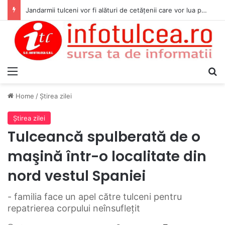
Jandarmii tulceni vor fi alături de cetățenii care vor lua parte la Festivalul Folk Țestos
Menu
S
Home
/
Ştirea zilei
Ştirea zilei
Tulceancă spulberată de o
maşină într-o localitate din
nord vestul Spaniei
- familia face un apel către tulceni pentru
repatrierea corpului neînsufleţit