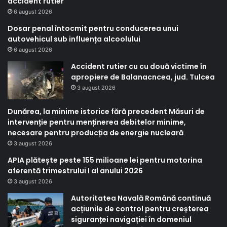
accident rutier
6 august 2026
Dosar penal întocmit pentru conducerea unui
autovehicul sub influența alcoolului
6 august 2026
Accident rutier cu cu două victime în
apropiere de Balanacncea, jud. Tulcea
3 august 2026
Dunărea, la minime istorice fără precedent Măsuri de
intervenție pentru menținerea debitelor minime,
necesare pentru producția de energie nucleară
3 august 2026
APIA plătește peste 155 milioane lei pentru motorina
aferentă trimestrului I al anului 2026
3 august 2026
Autoritatea Navală Română continuă
acțiunile de control pentru creșterea
siguranței navigației în domeniul