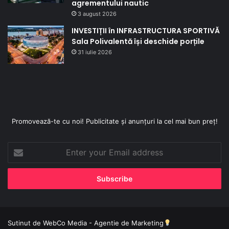
agrementului nautic
3 august 2026
INVESTIȚII în INFRASTRUCTURA SPORTIVĂ
Sala Polivalentă își deschide porțile
31 iulie 2026
Promovează-te cu noi! Publicitate și anunțuri la cel mai bun preț!
Enter
your
Email
address
Sutinut de
WebCo Media - Agentie de Marketing