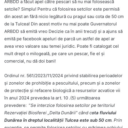
ARBDD a făcut apel către pescari să nu mai folosească
setcile? Simplu! Pentru că folosirea setcilor este permisă
din acest an fără nicio legătură cu pragul sau cota de 50 cm
de la Tulcea! Din acest motiv nu mai poate Guvernatorul
ARBDD să emită vreo Decizie ca în anii trecuți și a ajuns să
emită pe facebook apeluri de parcă un astfel de apel ar
avea vreo valoare sau temei juridic. Poate fi catalogat cel
mult drept o milogeală, pe care un pescar, fie el și
comercial, nu dă doi bani!
Ordinul nr. 561/2023/11/2024 privind stabilirea perioadelor
şi zonelor de prohibiţie a pescuitului, precum şi a zonelor
de protecţie şi refacere biologică a resurselor acvatice vii
în anul 2024 prevedea la art. 10 .(5) următoarea
prevedere: ”
Se interzice folosirea setcilor pe teritoriul
Rezervaţiei Biosferei „Delta Dunării” când c
ota fluviului
Dunărea în dreptul localităţii Tulcea este sub 50 cm
. Prin
excepţie, se permite folosirea setcilor cu mărimea ochiului