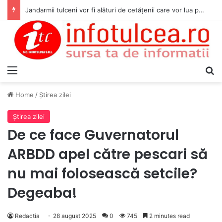
Jandarmii tulceni vor fi alături de cetățenii care vor lua parte la Festivalul Folk Țestos
Menu
S
Home
/
Ştirea zilei
Ştirea zilei
De ce face Guvernatorul
ARBDD apel către pescari să
nu mai folosească setcile?
Degeaba!
Redactia
28 august 2025
0
745
2 minutes read