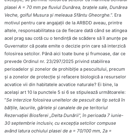
plasei A = 70 mm pe fluviul Dunărea, braţele sale, Dunărea
Veche, golful Musura şi meleaua Sfântu Gheorghe.”.
Era
motivul pentru care angajații de la ARBDD aveau, printre
altele, responsabilitatea ca de fiecare dată când se atingea
acel prag sau cotă cu o tendință de scădere să îl anunțe pe
Guvernator că poate emite o decizie prin care să interzică
folosirea setcilor. Până aici toate bune și frumoase, dar ce
prevede Ordinul nr. 23/297/2025 privind stabilirea
perioadelor şi zonelor de prohibiţie a pescuitului, precum
şi a zonelor de protecţie şi refacere biologică a resurselor
acvatice vii din habitatele acvatice naturale? Ei bine, la
același art 10 la punctele 5 si 6 se stipulează următoarele:
”
Se interzice folosirea uneltelor de pescuit de tip setcă în
bălţile, lacurile, gârlele şi canalele de pe teritoriul
Rezervaţiei Biosferei „Delta Dunării”, în perioada 7 iunie-
30 septembrie inclusiv, cu excepţia setcilor compuse
având latura ochiului plasei de a = 70/100 mm, 2a =