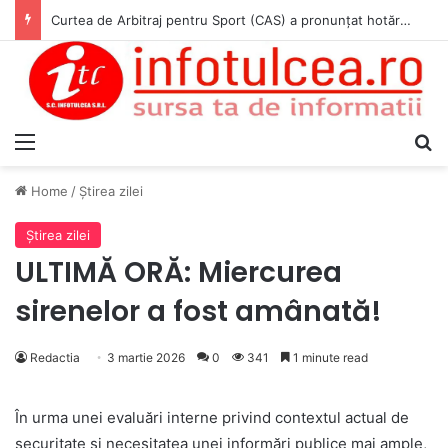
Curtea de Arbitraj pentru Sport (CAS) a pronunțat hotărârea în cauza WADA v. ANAD & Matei Cosmin Gabriel
Menu
S
Home
/
Ştirea zilei
Ştirea zilei
ULTIMĂ ORĂ: Miercurea
sirenelor a fost amânată!
Redactia
3 martie 2026
0
341
1 minute read
În urma unei evaluări interne privind contextul actual de
securitate și necesitatea unei informări publice mai ample,