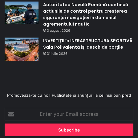
Autoritatea Navală Română continuă
acțiunile de control pentru creșterea
siguranței navigației în domeniul
agrementului nautic
3 august 2026
INVESTIȚII în INFRASTRUCTURA SPORTIVĂ
Sala Polivalentă își deschide porțile
31 iulie 2026
Promovează-te cu noi! Publicitate și anunțuri la cel mai bun preț!
Enter
your
Email
address