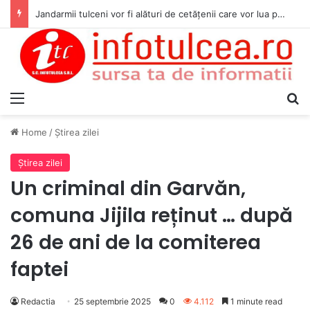
Jandarmii tulceni vor fi alături de cetățenii care vor lua parte la Festivalul Folk Țestos
Menu
S
Home
/
Ştirea zilei
Ştirea zilei
Un criminal din Garvăn,
comuna Jijila reținut … după
26 de ani de la comiterea
faptei
Redactia
25 septembrie 2025
0
4.112
1 minute read