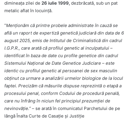
dimineața zilei de
26 iulie 1999,
dezbrăcată, sub un pat
metalic aflat în locuință.
”
Menționăm că printre probele administrate în cauză se
află un raport de expertiză genetică judiciară din data de 6
august 2025, emis de Intitutul de Criminalistică din cadrul
I.G.P.R., care arată că profilul genetic al inculpatului –
identificat în baza de date cu profile genetice din cadrul
Sistemului Național de Date Genetice Judiciare – este
identic cu profilul genetic al persoanei de sex masculin
obținut ca urmare a analizării urmelor biologice de la locul
faptei. Precizăm că măsurile dispuse reprezintă o etapă a
procesului penal, conform Codului de procedură penală,
care nu înfrâng în niciun fel principiul prezumţiei de
nevinovăţie.” –
se arată în comunicatul Parchetului de pe
lângă Înalta Curte de Casaţie şi Justiţie