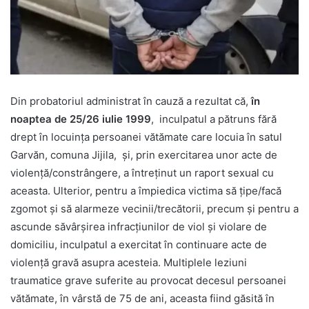
Din probatoriul administrat în cauză a rezultat că,
în
noaptea de 25/26 iulie 1999
, inculpatul a pătruns fără
drept în locuința persoanei vătămate care locuia în satul
Garvăn, comuna Jijila, și, prin exercitarea unor acte de
violență/constrângere, a întreținut un raport sexual cu
aceasta. Ulterior, pentru a împiedica victima să țipe/facă
zgomot și să alarmeze vecinii/trecătorii, precum și pentru a
ascunde săvârșirea infracțiunilor de viol și violare de
domiciliu, inculpatul a exercitat în continuare acte de
violență gravă asupra acesteia. Multiplele leziuni
traumatice grave suferite au provocat decesul persoanei
vătămate, în vârstă de 75 de ani, aceasta fiind găsită în