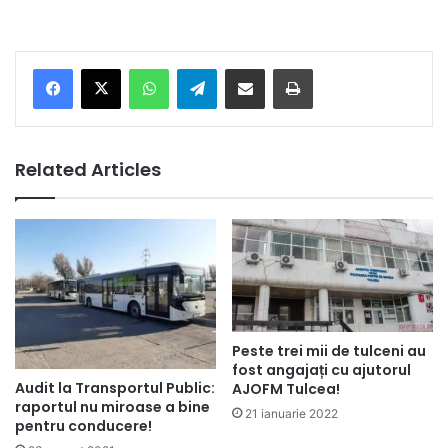
Facebook
X
WhatsApp
Telegram
Share via Email
Print
Related Articles
Peste trei mii de tulceni au
fost angajați cu ajutorul
Audit la Transportul Public:
AJOFM Tulcea!
raportul nu miroase a bine
21 ianuarie 2022
pentru conducere!