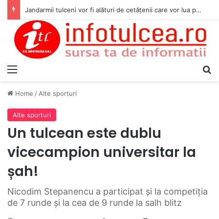
Jandarmii tulceni vor fi alături de cetățenii care vor lua parte la Festivalul Folk Țestos
Menu
S
Home
/
Alte sporturi
Alte sporturi
Un tulcean este dublu
vicecampion universitar la
șah!
Nicodim Stepanencu a participat și la competiția
de 7 runde și la cea de 9 runde la salh blitz