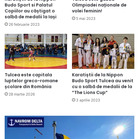
Olimpiadei naționale de
Budo Sport si Palatul
volei feminin!
Copiilor au câștigat o
salbă de medalii la Iași
5 mai 2023
26 februarie 2023
Tulcea este capitala
Karatiștii de la Nippon
luptelor greco-romane
Budo Sport Tulcea au venit
școlare din România
cu o salbă de medalii de la
”The Lions Cup”
28 martie 2026
3 aprilie 2023