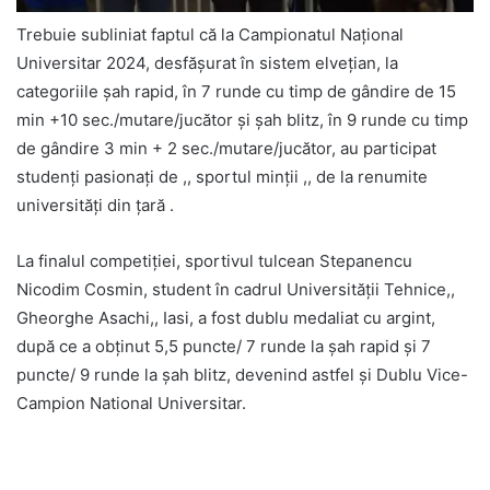
Trebuie subliniat faptul că la Campionatul Național
Universitar 2024, desfășurat în sistem elvețian, la
categoriile șah rapid, în 7 runde cu timp de gândire de 15
min +10 sec./mutare/jucător și șah blitz, în 9 runde cu timp
de gândire 3 min + 2 sec./mutare/jucător, au participat
studenți pasionați de ,, sportul minții ,, de la renumite
universități din țară .
La finalul competiției, sportivul tulcean Stepanencu
Nicodim Cosmin, student în cadrul Universității Tehnice,,
Gheorghe Asachi,, Iasi, a fost dublu medaliat cu argint,
după ce a obținut 5,5 puncte/ 7 runde la șah rapid și 7
puncte/ 9 runde la șah blitz, devenind astfel și Dublu Vice-
Campion National Universitar.