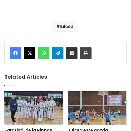
tulcea
Facebook
X
WhatsApp
Telegram
Share via Email
Print
Related Articles
Tulcea este gazda
Karatiștii de la Nippon