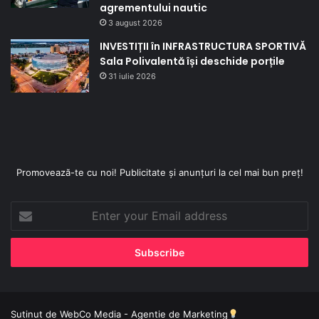
agrementului nautic
3 august 2026
INVESTIȚII în INFRASTRUCTURA SPORTIVĂ
Sala Polivalentă își deschide porțile
31 iulie 2026
Promovează-te cu noi! Publicitate și anunțuri la cel mai bun preț!
Enter
your
Email
address
Sutinut de
WebCo Media - Agentie de Marketing