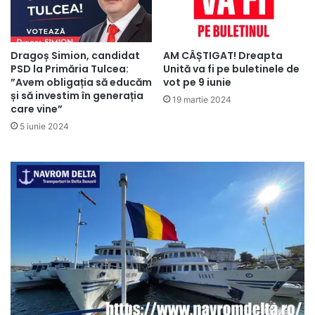
Dragoș Simion, candidat
AM CÂȘTIGAT! Dreapta
PSD la Primăria Tulcea:
Unită va fi pe buletinele de
”Avem obligația să educăm
vot pe 9 iunie
și să investim în generația
19 martie 2024
care vine”
5 iunie 2024