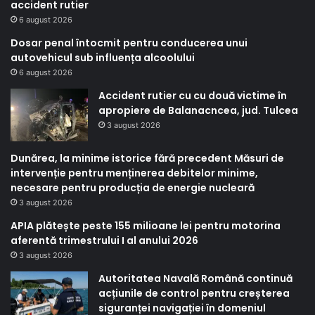
accident rutier
6 august 2026
Dosar penal întocmit pentru conducerea unui
autovehicul sub influența alcoolului
6 august 2026
Accident rutier cu cu două victime în
apropiere de Balanacncea, jud. Tulcea
3 august 2026
Dunărea, la minime istorice fără precedent Măsuri de
intervenție pentru menținerea debitelor minime,
necesare pentru producția de energie nucleară
3 august 2026
APIA plătește peste 155 milioane lei pentru motorina
aferentă trimestrului I al anului 2026
3 august 2026
Autoritatea Navală Română continuă
acțiunile de control pentru creșterea
siguranței navigației în domeniul