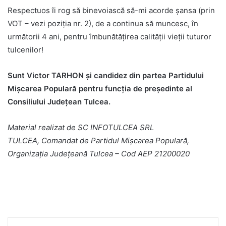
Respectuos îi rog să binevoiască să-mi acorde șansa (prin
VOT – vezi poziția nr. 2), de a continua să muncesc, în
următorii 4 ani, pentru îmbunătățirea calității vieții tuturor
tulcenilor!
Sunt Victor TARHON şi candidez din partea Partidului
Mişcarea Populară pentru funcţia de preşedinte al
Consiliului Judeţean Tulcea.
Material realizat de SC INFOTULCEA SRL
TULCEA, Comandat de Partidul Mișcarea Populară,
Organizația Județeană Tulcea – Cod AEP 21200020