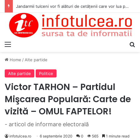
Jandarmii tulceni vor fi alături de cetățenii care vor lua parte la Festivalul Folk Țestos
Menu
S
Home
/
Alte partide
Alte partide
Politice
Victor TARHON – Partidul
Mişcarea Populară: Carte de
vizită – OMUL FAPTELOR!
- articol de informare electorală
infotulcea.ro
6 septembrie 2020
0
565
1 minute read