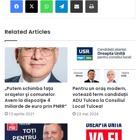
Facebook
X
WhatsApp
Telegram
Share via Email
Print
Related Articles
„Putem schimba faţa
Pentru un oraș modern,
oraşelor şi comunelor.
votează ferm candidații
Avem la dispoziţie 4
ADU Tulcea la Consiliul
miliarde de euro prin PNRR”
Local Tulcea!
13 aprilie 2021
23 mai 2024