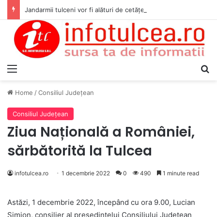
Jandarmii tulceni vor fi alături de cetățenii care vor lua parte la Festivalul Folk Țestos
Menu
S
Home
/
Consiliul Judeţean
Consiliul Judeţean
Ziua Națională a României,
sărbătorită la Tulcea
infotulcea.ro
1 decembrie 2022
0
490
1 minute read
Astăzi, 1 decembrie 2022, începând cu ora 9.00, Lucian
Simion, consilier al președintelui Consiliului Județean