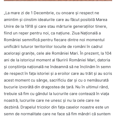
„La mare zi de 1 Decembrie, cu onoare și respect ne
amintim și cinstim idealurile care au făcut posibilă Marea
Unire de la 1918 şi care stau mărturie generaţiilor tinere,
fiind un reper pentru noi, ca naţiune. Ziua Naţională a
României semnifică pentru fiecare dintre noi momentul
unificării tuturor teritoriilor locuite de români în cadrul
aceloraşi graniţe, cele ale României Mari. În prezent, la 104
ani de la istoricul moment al făuririi României Mari, datoria
și conștiința națională ne îndeamnă să ne înclinăm în semn
de respect în fața istoriei și a eroilor care au trăit și au scris
acest moment cu sânge, sacrificiu dar și cu o nemăsurată
bucurie izvorâtă din dragostea de țară. Nu în ultimul rând,
trebuie să fim cu gândul la lucrurile care contează în viaţa
noastră, lucrurile care ne unesc şi nu la cele care ne
dezbină. Drapelul tricolor din faţa caselor noastre este un
semn de normalitate care ne face să fim mândri că suntem