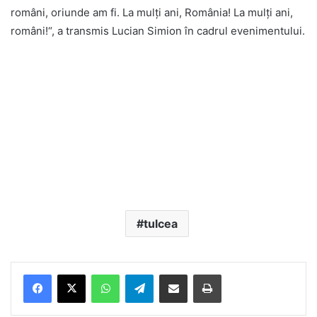
români, oriunde am fi. La mulţi ani, România! La mulţi ani,
români!“, a transmis Lucian Simion în cadrul evenimentului.
tulcea
Facebook
X
WhatsApp
Telegram
Share via Email
Print