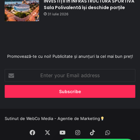
INVESTIȚII în INFRASTRUCTURA SPORTIVĂ
Sala Polivalentă își deschide porțile
31 iulie 2026
Promovează-te cu noi! Publicitate și anunțuri la cel mai bun preț!
Enter
your
Email
address
Sutinut de
WebCo Media - Agentie de Marketing
Facebook
X
YouTube
Instagram
TikTok
WhatsApp