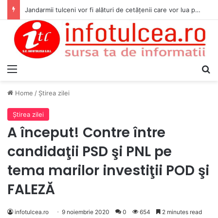
Jandarmii tulceni vor fi alături de cetățenii care vor lua parte la Festivalul Folk Țestos
Menu
S
Home
/
Ştirea zilei
Ştirea zilei
A început! Contre între
candidaţii PSD şi PNL pe
tema marilor investiţii POD şi
FALEZĂ
infotulcea.ro
9 noiembrie 2020
0
654
2 minutes read