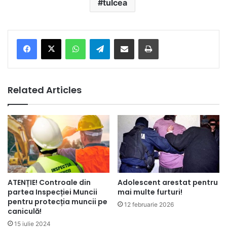
tulcea
Facebook
X
WhatsApp
Telegram
Share via Email
Print
Related Articles
ATENȚIE! Controale din
Adolescent arestat pentru
partea Inspecției Muncii
mai multe furturi!
pentru protecția muncii pe
12 februarie 2026
caniculă!
15 iulie 2024