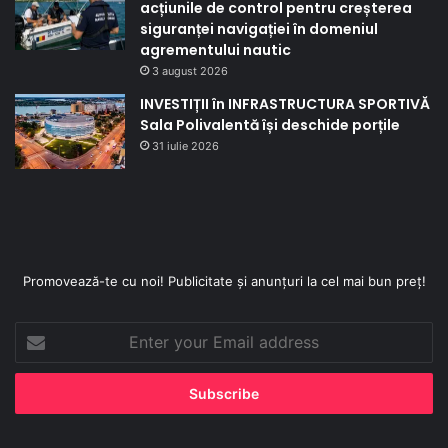
acțiunile de control pentru creșterea
siguranței navigației în domeniul
agrementului nautic
3 august 2026
INVESTIȚII în INFRASTRUCTURA SPORTIVĂ
Sala Polivalentă își deschide porțile
31 iulie 2026
Promovează-te cu noi! Publicitate și anunțuri la cel mai bun preț!
Enter
your
Email
address