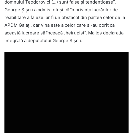
domnului Teodorovici (…) sunt false şi tendenţioase”,
George Şişcu a admis totuşi că în privinţa lucrărilor de
reabilitare a falezei ar fi un obstacol din partea celor de la
APDM Galaţi, dar vina este a celor care şi-au dorit ca
această lucreare să înceapă „heirupist”. Ma jos declaraţia
integrală a deputatului George Şişcu.