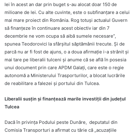
lei în acest an dar prin buget s-au alocat doar 150 de
milioane de lei. Cu alte cuvinte, este o subfinanţare a celui
mai mare proiect din România. Rog totuşi actualul Guvern
să finanţeze în continuare acest obiectiv iar din 7
decembrie ne vom ocupa să aibă sumele necesare”,
spunea Teodorovici la sfârşitul săptămânii trecute. Şi de
parcă nu ar fi fost de ajuns, o a doua afirmaţie i-a strânit şi
mai tare pe liberalii tulceni şi anume că se află în posesia
unui document prin care APDM Galaţi, care este o regie
autonomă a Ministerului Trasporturilor, a blocat lucrările
de reabilitare a falezei şi portului din Tulcea.
Liberalii susţin şi finanţează marile investiţii din judeţul
Tulcea
Dacă în privinţa Podului peste Dunăre, deputatul din
Comisia Transporturi a afirmat cu tărie că „acuzaţiile