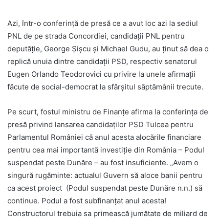
Azi, într-o conferinţă de presă ce a avut loc azi la sediul
PNL de pe strada Concordiei, candidaţii PNL pentru
deputăţie, George Şişcu şi Michael Gudu, au ţinut să dea o
replică unuia dintre candidaţii PSD, respectiv senatorul
Eugen Orlando Teodorovici cu privire la unele afirmaţii
făcute de social-democrat la sfârşitul săptămânii trecute.
Pe scurt, fostul ministru de Finanţe afirma la conferinţa de
presă privind lansarea candidaţilor PSD Tulcea pentru
Parlamentul României că anul acesta alocările financiare
pentru cea mai importantă investiţie din România – Podul
suspendat peste Dunăre – au fost insuficiente. „Avem o
singură rugăminte: actualul Guvern să aloce banii pentru
ca acest proiect (Podul suspendat peste Dunăre n.n.) să
continue. Podul a fost subfinanţat anul acesta!
Constructorul trebuia sa primească jumătate de miliard de