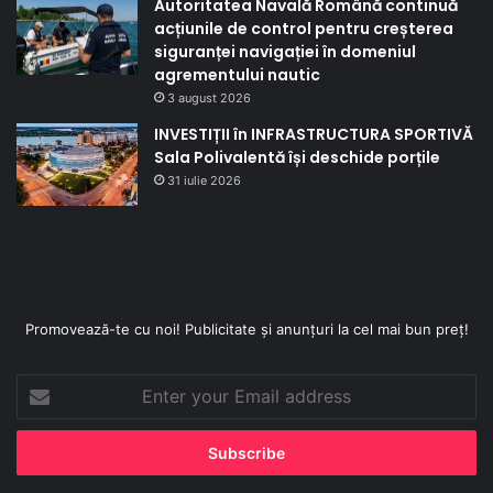
Autoritatea Navală Română continuă
acțiunile de control pentru creșterea
siguranței navigației în domeniul
agrementului nautic
3 august 2026
INVESTIȚII în INFRASTRUCTURA SPORTIVĂ
Sala Polivalentă își deschide porțile
31 iulie 2026
Promovează-te cu noi! Publicitate și anunțuri la cel mai bun preț!
Enter
your
Email
address