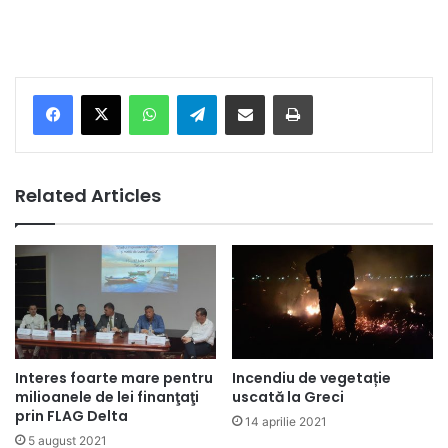
Facebook
X
WhatsApp
Telegram
Share via Email
Print
Related Articles
Interes foarte mare pentru
Incendiu de vegetație
milioanele de lei finanţaţi
uscată la Greci
prin FLAG Delta
14 aprilie 2021
5 august 2021