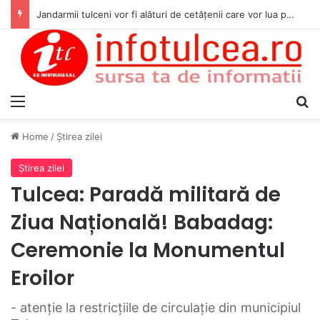
Jandarmii tulceni vor fi alături de cetățenii care vor lua parte la Festivalul Folk Țestos
Menu
S
Home
/
Ştirea zilei
Ştirea zilei
Tulcea: Paradă militară de
Ziua Națională! Babadag:
Ceremonie la Monumentul
Eroilor
- atenție la restricțiile de circulație din municipiul