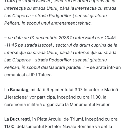
11:45 pe strada Isaccei , sectorul de drum cuprins de la
intersecția cu strada Unirii, până la intersecția cu strada
Lac Ciuperca – strada Podgoriilor ( sensul giratoriu
Pelican) în scopul unui antrenament tehnic.
– pe data de 01 decembrie 2023 în intervalul orar 10:45
-11:45 pe strada Isaccei , sectorul de drum cuprins de la
intersecția cu strada Unirii, până la intersecția cu strada
Lac Ciuperca – strada Podgoriilor ( sensul giratoriu
Pelican) în scopul desfășurării paradei .
” – se arată într-un
comunicat al IPJ Tulcea.
La
Babadag
, militarii Regimentului 307 Infanterie Marină
„Heracleea” vor participa, începând cu ora 11.00, la
ceremonia militară organizată la Monumentul Eroilor.
La
Bucureșt
i, în Piața Arcului de Triumf, începând cu ora
11.00, detașamentul Forțelor Navale Române va defila