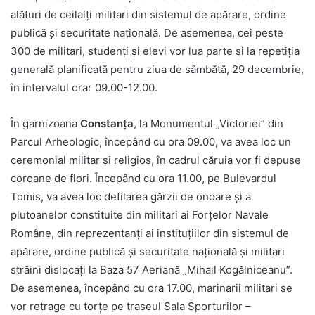
alături de ceilalți militari din sistemul de apărare, ordine
publică și securitate națională. De asemenea, cei peste
300 de militari, studenți și elevi vor lua parte și la repetiția
generală planificată pentru ziua de sâmbătă, 29 decembrie,
în intervalul orar 09.00-12.00.
În garnizoana
Constanța
, la Monumentul „Victoriei” din
Parcul Arheologic, începând cu ora 09.00, va avea loc un
ceremonial militar și religios, în cadrul căruia vor fi depuse
coroane de flori. Începând cu ora 11.00, pe Bulevardul
Tomis, va avea loc defilarea gărzii de onoare și a
plutoanelor constituite din militari ai Forțelor Navale
Române, din reprezentanți ai instituțiilor din sistemul de
apărare, ordine publică și securitate națională și militari
străini dislocați la Baza 57 Aeriană „Mihail Kogălniceanu”.
De asemenea, începând cu ora 17.00, marinarii militari se
vor retrage cu torțe pe traseul Sala Sporturilor –