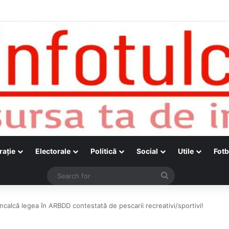
raţie
Electorale
Politică
Social
Utile
Fotb
Search
for
ncalcă legea în ARBDD contestată de pescarii recreativi/sportivi!