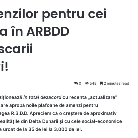
nzilor pentru cei
ea în ARBDD
scarii
i!
0
548
2 minutes read
oziționează
în total dezacord
cu recenta „actualizare”
care aprobă noile plafoane de amenzi pentru
 Legea R.B.D.D. Apreciem că o creștere de aproximativ
ealitățile din Delta Dunării și cu cele social-economice
rcat de la 35 de lei la 3.000 de lei.