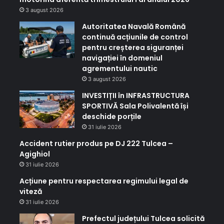
3 august 2026
Autoritatea Navală Română
continuă acțiunile de control
pentru creșterea siguranței
navigației în domeniul
agrementului nautic
3 august 2026
INVESTIȚII în INFRASTRUCTURA
SPORTIVĂ Sala Polivalentă își
deschide porțile
31 iulie 2026
Accident rutier produs pe DJ 222 Tulcea –
Agighiol
31 iulie 2026
Acțiune pentru respectarea regimului legal de
viteză
31 iulie 2026
Prefectul județului Tulcea solicită