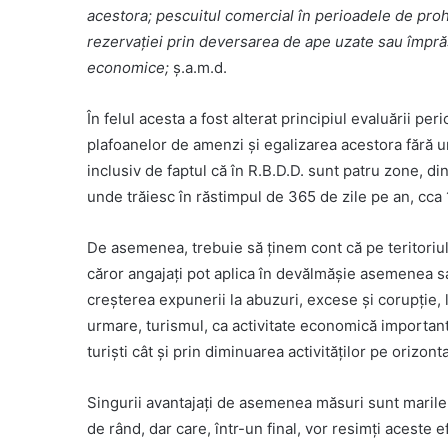
acestora; pescuitul comercial în perioadele de prohib
rezervației prin deversarea de ape uzate sau împrășt
economice;
ș.a.m.d.
În felul acesta a fost alterat principiul evaluării per
plafoanelor de amenzi și egalizarea acestora fără u
inclusiv de faptul că în R.B.D.D. sunt patru zone, di
unde trăiesc în răstimpul de 365 de zile pe an, cca 
De asemenea, trebuie să ținem cont că pe teritoriul R
căror angajați pot aplica în devălmășie asemenea s
creșterea expunerii la abuzuri, excese și corupție, la
urmare, turismul, ca activitate economică important
turiști cât și prin diminuarea activităților pe orizon
Singurii avantajați de asemenea măsuri sunt marile
de rând, dar care, într-un final, vor resimți aceste e