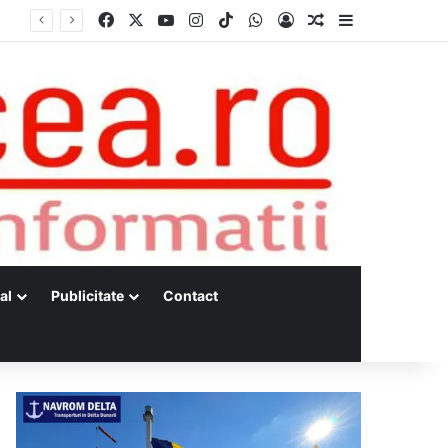
Facebook
X
YouTube
Instagram
TikTok
WhatsApp
Log In
Random Article
Sidebar
Dunărea, la minime istorice fără precedent Măsuri de intervenție pentru menținerea debitelor minime, necesare pentru producția de energie nucleară
al
Publicitate
Contact