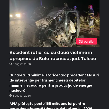
Ştirea zilei
Accident rutier cu cu două victime în
apropiere de Balanacncea, jud. Tulcea
3 august 2026
Dunărea, la minime istorice fără precedent Măsuri
de intervenție pentru menținerea debitelor
minime, necesare pentru producția de energie
nucleară
3 august 2026
APIA plătește peste 155 milioane lei pentru
motorina aferentă trimestrului I al anului 2026