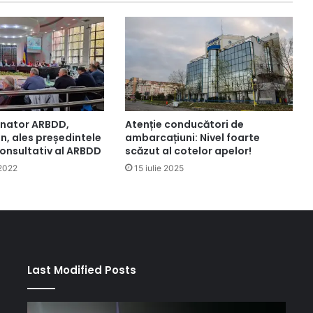
Atenție conducători de
rnator ARBDD,
ambarcațiuni: Nivel foarte
n, ales președintele
scăzut al cotelor apelor!
Consultativ al ARBDD
15 iulie 2025
 2022
Last Modified Posts