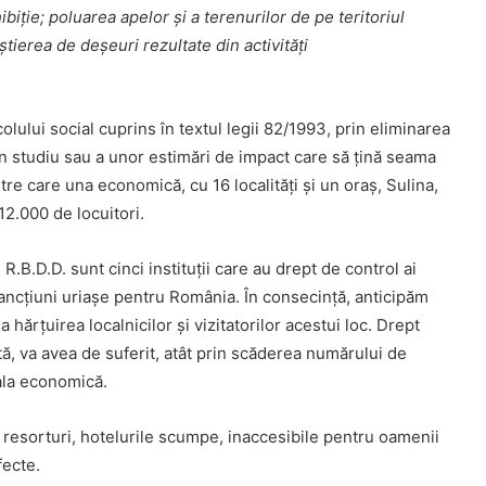
iție; poluarea apelor și a terenurilor de pe teritoriul
ierea de deșeuri rezultate din activități
icolului social cuprins în textul legii 82/1993, prin eliminarea
n studiu sau a unor estimări de impact care să țină seama
ntre care una economică, cu 16 localități și un oraș, Sulina,
12.000 de locuitori.
.B.D.D. sunt cinci instituții care au drept de control ai
ancțiuni uriașe pentru România. În consecință, anticipăm
 hărțuirea localnicilor și vizitatorilor acestui loc. Drept
ă, va avea de suferit, atât prin scăderea numărului de
tala economică.
 resorturi, hotelurile scumpe, inaccesibile pentru oamenii
fecte.