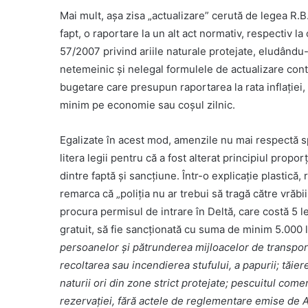
Mai mult, așa zisa „actualizare” cerută de legea R.B.
fapt, o raportare la un alt act normativ, respectiv l
57/2007 privind ariile naturale protejate, eludându
netemeinic și nelegal formulele de actualizare cont
bugetare care presupun raportarea la rata inflației, 
minim pe economie sau coșul zilnic.
Egalizate în acest mod, amenzile nu mai respectă spi
litera legii pentru că a fost alterat principiul proporț
dintre faptă și sancțiune. Într-o explicație plastică,
remarca că „poliția nu ar trebui să tragă către vrăbi
procura permisul de intrare în Deltă, care costă 5 lei
gratuit, să fie sancționată cu suma de minim 5.000 
persoanelor și pătrunderea mijloacelor de transport
recoltarea sau incendierea stufului, a papurii; tăi
naturii ori din zone strict protejate; pescuitul come
rezervației, fără actele de reglementare emise de A