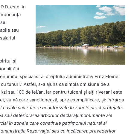
D.D. este, în
a ordonanța
-se
abile sau
salariul
ritul și
ionalității
 renumitul specialist al dreptului administrativ Fritz Fleine
i cu tunuri.” Astfel, s-a ajuns ca simpla omisiune de a
/zi sau 100 de lei/an, iar pentru tulceni și alți riverani este
lei, sumă care sancționează, spre exemplificare, și:
intrarea
 navale sau rutiere neautorizate în zonele strict protejate;
erea sau deteriorarea arborilor declarați monumente ale
rcial în zonele care constituie patrimoniul natural al
dministrația Rezervației sau cu încălcarea prevederilor