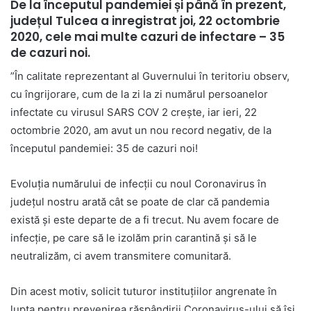
De la începutul pandemiei și până în prezent,
județul Tulcea a inregistrat joi, 22 octombrie
2020, cele mai multe cazuri de infectare – 35
de cazuri noi.
”În calitate reprezentant al Guvernului în teritoriu observ,
cu îngrijorare, cum de la zi la zi numărul persoanelor
infectate cu virusul SARS COV 2 creşte, iar ieri, 22
octombrie 2020, am avut un nou record negativ, de la
începutul pandemiei: 35 de cazuri noi!
Evoluția numărului de infecții cu noul Coronavirus în
județul nostru arată cât se poate de clar că pandemia
există şi este departe de a fi trecut. Nu avem focare de
infecție, pe care să le izolăm prin carantină și să le
neutralizăm, ci avem transmitere comunitară.
Din acest motiv, solicit tuturor instituțiilor angrenate în
lupta pentru prevenirea răspândirii Coronavirus-ului să își