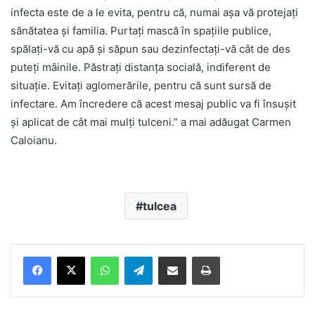
infecta este de a le evita, pentru că, numai așa vă protejați
sănătatea și familia. Purtați mască în spațiile publice,
spălați-vă cu apă și săpun sau dezinfectați-vă cât de des
puteți mâinile. Păstrați distanța socială, indiferent de
situație. Evitați aglomerările, pentru că sunt sursă de
infectare. Am încredere că acest mesaj public va fi însușit
și aplicat de cât mai mulți tulceni.” a mai adăugat Carmen
Caloianu.
tulcea
Facebook
X
WhatsApp
Telegram
Share via Email
Print