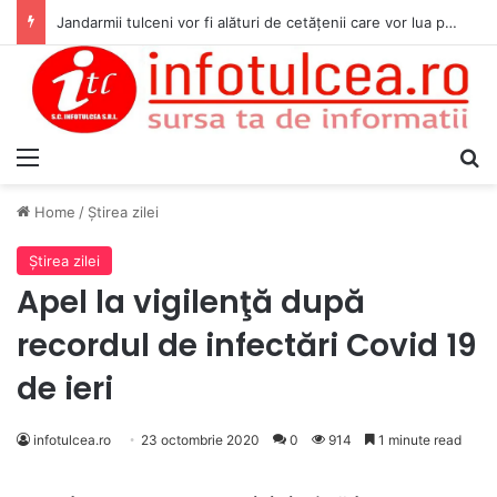
Jandarmii tulceni vor fi alături de cetățenii care vor lua parte la Festivalul Folk Țestos
Menu
S
Home
/
Ştirea zilei
Ştirea zilei
Apel la vigilenţă după
recordul de infectări Covid 19
de ieri
infotulcea.ro
23 octombrie 2020
0
914
1 minute read