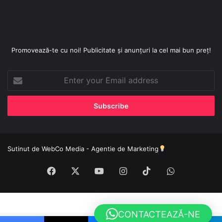
Promovează-te cu noi! Publicitate și anunțuri la cel mai bun preț!
Enter
your
Email
address
Sutinut de
WebCo Media - Agentie de Marketing
Facebook
X
YouTube
Instagram
TikTok
WhatsApp
CONTACTEAZĂ-NE