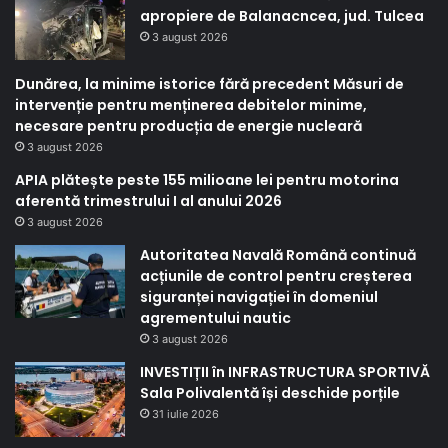
apropiere de Balanacncea, jud. Tulcea
3 august 2026
Dunărea, la minime istorice fără precedent Măsuri de
intervenție pentru menținerea debitelor minime,
necesare pentru producția de energie nucleară
3 august 2026
APIA plătește peste 155 milioane lei pentru motorina
aferentă trimestrului I al anului 2026
3 august 2026
Autoritatea Navală Română continuă
acțiunile de control pentru creșterea
siguranței navigației în domeniul
agrementului nautic
3 august 2026
INVESTIȚII în INFRASTRUCTURA SPORTIVĂ
Sala Polivalentă își deschide porțile
31 iulie 2026