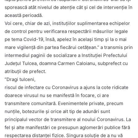
sporească atât nivelul de atenție cât și cel de intervenție în
această perioadă.
Voi cere, chiar de azi, instituţiilor suplimentarea echipelor
de control pentru verificarea respectării măsurilor legale
pe tema Covid-19, însă, apelez în acelaşi timp şi la o mai
mare vigilenţă din partea fiecărui cetăţean.” a transmis prin
intermediul paginii de socializare a Instituţiei Prefectului
Judeţul Tulcea, doamna Carmen Caloianu, subprefect cu
atribuţii de prefect.
”Dragi tulceni,
riscul de infectare cu Coronavirus a ajuns la cote ridicate
doarece virusul nu se manifestă în focare, ci are
transmitere comunitară. Evenimentele private, precum
nunţile, botezurile şi orice alt tip de adunări sunt
principalul vector de transmitere al noului Coronavirus. La
fel şi alte manifestări ce presupun aglomerări publice fără
respectarea distanţei fizice. Singura soluție de a nu vă