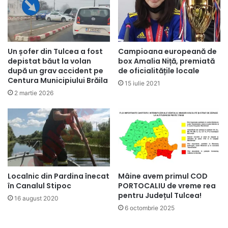
Un șofer din Tulcea a fost
Campioana europeană de
depistat băut la volan
box Amalia Niță, premiată
după un grav accident pe
de oficialitățile locale
Centura Municipiului Brăila
15 iulie 2021
2 martie 2026
Localnic din Pardina înecat
Mâine avem primul COD
în Canalul Stipoc
PORTOCALIU de vreme rea
pentru Județul Tulcea!
16 august 2020
6 octombrie 2025