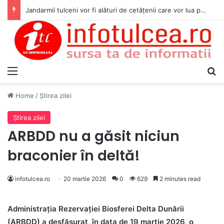
Jandarmii tulceni vor fi alături de cetățenii care vor lua parte la Festivalul Folk Țestos
Menu
S
Home
/
Ştirea zilei
Ştirea zilei
ARBDD nu a găsit niciun
braconier în deltă!
infotulcea.ro
20 martie 2026
0
629
2 minutes read
Administrația Rezervației Biosferei Delta Dunării
(ARBDD) a desfășurat, în data de 19 martie 2026, o