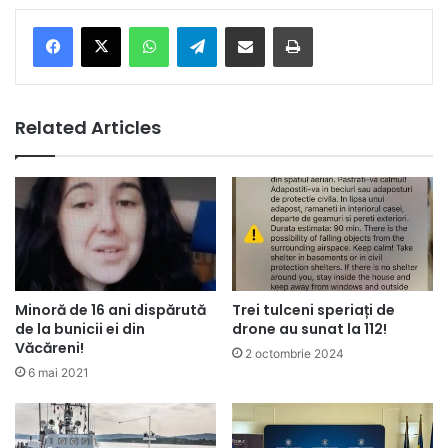
Facebook
X
WhatsApp
Telegram
Share via Email
Print
Related Articles
Minoră de 16 ani dispărută
Trei tulceni speriați de
de la bunicii ei din
drone au sunat la 112!
Văcăreni!
2 octombrie 2024
6 mai 2021