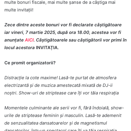
multe bonuri fiscale, mai multe șanse de a câștiga mai
multe invitații!
Zece dintre aceste bonuri vor fi declarate câștigătoare
iar vineri, 7 martie 2025, după ora 18.00, acestea vor fi
anunțate
AICI
. Câștigătoarele sau câștigătorii vor primi în
locul acestora
INVITAȚIA
.
Ce promit organizatorii?
Distracție la cote maxime! Lasă-te purtat de atmosfera
electrizantă și de muzica amestecată mixată de DJ-ii
noștri. Show-uri de striptease care îți vor tăia respirația
Momentele culminante ale serii vor fi, fără îndoială, show-
urile de striptease feminin și masculin. Lasă-te ademenit
de senzualitatea dansatoarelor și de magnetismul
dansatorilor, într-un spectacol care îți va tăia respirația.