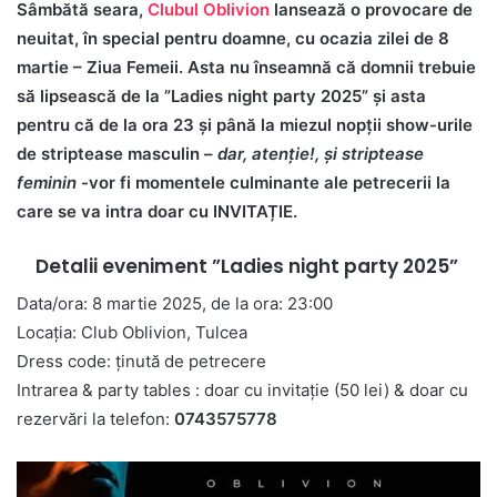
Sâmbătă seara,
Clubul Oblivion
lansează o provocare de
neuitat, în special pentru doamne, cu ocazia zilei de 8
martie – Ziua Femeii. Asta nu înseamnă că domnii trebuie
să lipsească de la ”Ladies night party 2025” și asta
pentru că de la ora 23 și până la miezul nopții show-urile
de striptease masculin –
dar, atenție!, și striptease
feminin
-vor fi momentele culminante ale petrecerii la
care se va intra doar cu INVITAȚIE.
Detalii eveniment ”Ladies night party 2025”
Data/ora: 8 martie 2025, de la ora: 23:00
Locația: Club Oblivion, Tulcea
Dress code: ținută de petrecere
Intrarea & party tables : doar cu invitație (50 lei) & doar cu
rezervări la telefon:
0743575778