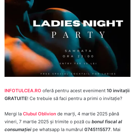
INFOTULCEA.RO
oferă pentru acest eveniment
10 invitații
GRATUITE
! Ce trebuie să faci pentru a primi o invitație?
Mergi la
Clubul Oblivion
de marți, 4 martie 2025 până
vineri, 7 martie 2025 și trimite o poză cu
bonul fiscal al
consumației
pe whatsapp la numărul
0745115577
. Mai