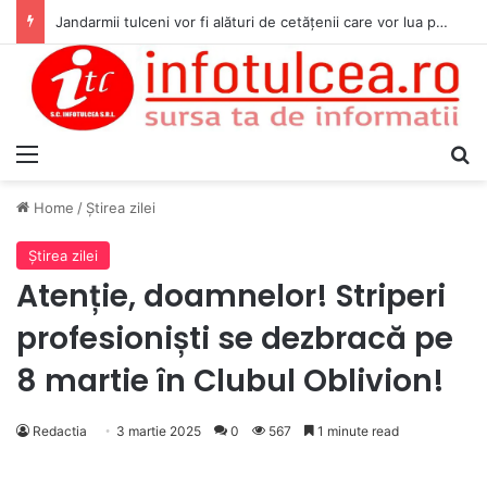
Jandarmii tulceni vor fi alături de cetățenii care vor lua parte la Festivalul Folk Țestos
Menu
S
Home
/
Ştirea zilei
Ştirea zilei
Atenție, doamnelor! Striperi
profesioniști se dezbracă pe
8 martie în Clubul Oblivion!
Redactia
3 martie 2025
0
567
1 minute read