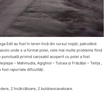
a Edil au fost în teren încă din cursul nopții, patrulând
 acolo unde s-a format polei, cele mai multe probleme fiind
e punctuală privind carosabil acoperit cu polei a fost
 Beștepe – Mahmudia, Agighiol – Tulcea și Frăcăței – Telița ,
fost raportate dificultăți.
edere, 2 încărcătoare, 2 buldoexcavatoare.