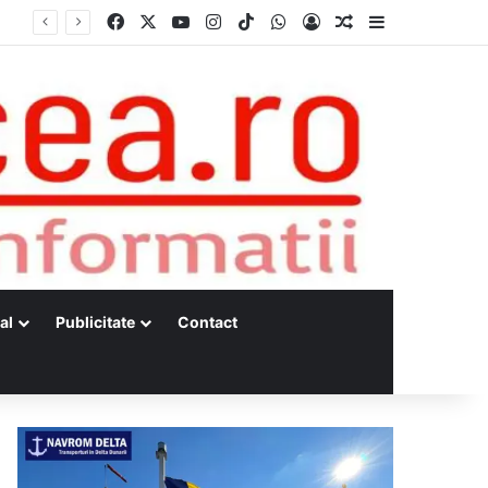
Facebook
X
YouTube
Instagram
TikTok
WhatsApp
Log In
Random Article
Sidebar
al
Publicitate
Contact