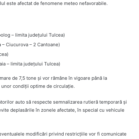
sabilul este afectat de fenomene meteo nefavorabile.
og – limita județului Tulcea)
 – Ciucurova – 2 Cantoane)
cea)
 – limita județului Tulcea)
mare de 7,5 tone și vor rămâne în vigoare până la
unor condiții optime de circulație.
torilor auto să respecte semnalizarea rutieră temporară și
evite deplasările în zonele afectate, în special cu vehicule
eventualele modificări privind restricțiile vor fi comunicate