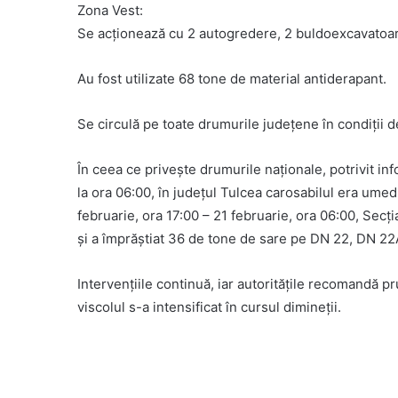
Zona Vest:
Se acționează cu 2 autogredere, 2 buldoexcavatoare
Au fost utilizate 68 tone de material antiderapant.
Se circulă pe toate drumurile județene în condiții d
În ceea ce privește drumurile naționale, potrivit in
la ora 06:00, în județul Tulcea carosabilul era umed ș
februarie, ora 17:00 – 21 februarie, ora 06:00, Secț
și a împrăștiat 36 de tone de sare pe DN 22, DN 2
Intervențiile continuă, iar autoritățile recomandă pr
viscolul s-a intensificat în cursul dimineții.