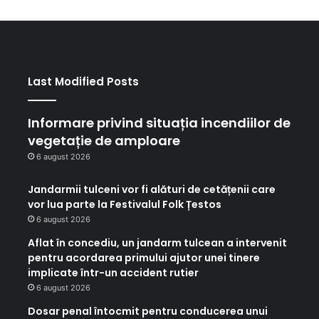
Last Modified Posts
Informare privind situația incendiilor de
vegetație de amploare
6 august 2026
Jandarmii tulceni vor fi alături de cetățenii care
vor lua parte la Festivalul Folk Țestos
6 august 2026
Aflat în concediu, un jandarm tulcean a intervenit
pentru acordarea primului ajutor unei tinere
implicate într-un accident rutier
6 august 2026
Dosar penal întocmit pentru conducerea unui