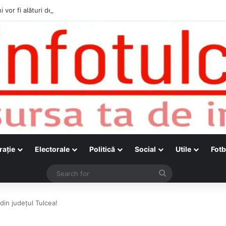
i vor fi alături de cetățenii care vor lua parte la Festivalul Folk Țestos
raţie
Electorale
Politică
Social
Utile
Fotb
Search
for
in județul Tulcea!