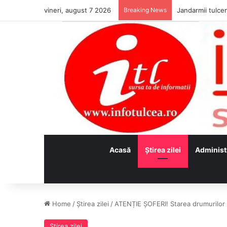
vineri, august 7 2026
Breaking News
Jandarmii tulcen
Acasă
Ştirea zilei
Administ
Home
/
Ştirea zilei
/
ATENȚIE ȘOFERI! Starea drumurilor d
Ştirea zilei