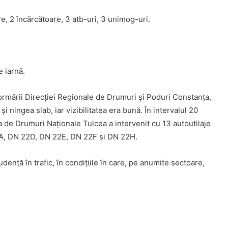
, 2 încărcătoare, 3 atb-uri, 3 unimog-uri.
e iarnă.
formării Direcției Regionale de Drumuri și Poduri Constanța,
i ningea slab, iar vizibilitatea era bună. În intervalul 20
ia de Drumuri Naționale Tulcea a intervenit cu 13 autoutilaje
2A, DN 22D, DN 22E, DN 22F și DN 22H.
udență în trafic, în condițiile în care, pe anumite sectoare,