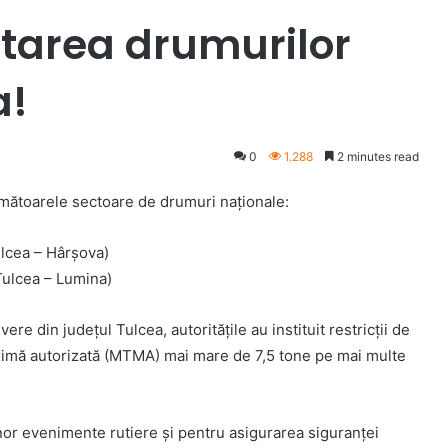
Starea drumurilor
a!
0
1.288
2 minutes read
următoarele sectoare de drumuri naționale:
lcea – Hârșova)
ulcea – Lumina)
re din județul Tulcea, autoritățile au instituit restricții de
aximă autorizată (MTMA) mai mare de 7,5 tone pe mai multe
nor evenimente rutiere și pentru asigurarea siguranței