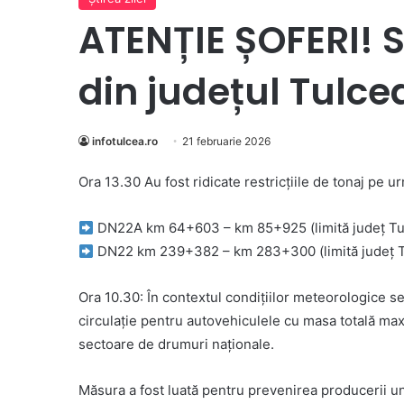
ATENȚIE ȘOFERI! 
din județul Tulce
infotulcea.ro
21 februarie 2026
Ora 13.30 Au fost ridicate restricțiile de tonaj pe 
DN22A km 64+603 – km 85+925 (limită județ Tu
DN22 km 239+382 – km 283+300 (limită județ T
Ora 10.30: În contextul condițiilor meteorologice seve
circulație pentru autovehiculele cu masa totală m
sectoare de drumuri naționale.
Măsura a fost luată pentru prevenirea producerii u