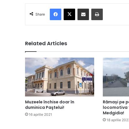
Facebook
X
Share via Email
Print
Share
Related Articles
Muzeele închise doar în
Rămași pe pe
duminica Paştelui!
locomotiva t
Medgidia!
16 aprilie 2021
18 aprilie 202