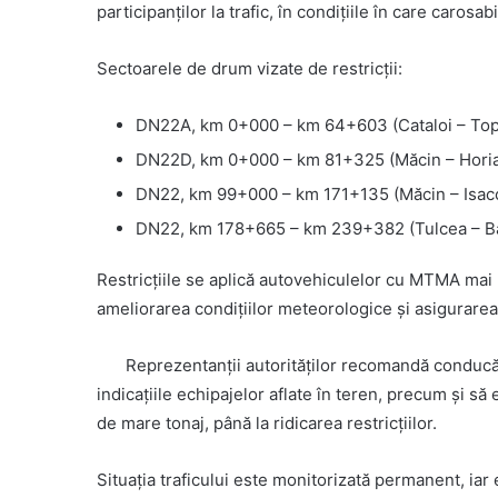
participanților la trafic, în condițiile în care caro
Sectoarele de drum vizate de restricții:
DN22A, km 0+000 – km 64+603 (Cataloi – Topol
DN22D, km 0+000 – km 81+325 (Măcin – Horia
DN22, km 99+000 – km 171+135 (Măcin – Isac
DN22, km 178+665 – km 239+382 (Tulcea – Baia
Restricțiile se aplică autovehiculelor cu MTMA mai 
ameliorarea condițiilor meteorologice și asigurarea 
Reprezentanții autorităților recomandă conducă
indicațiile echipajelor aflate în teren, precum și să 
de mare tonaj, până la ridicarea restricțiilor.
Situația traficului este monitorizată permanent, iar 