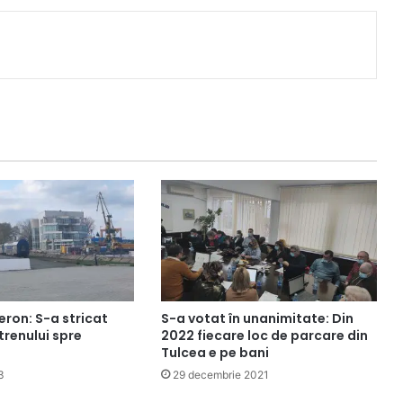
ron: S-a stricat
S-a votat în unanimitate: Din
renului spre
2022 fiecare loc de parcare din
Tulcea e pe bani
3
29 decembrie 2021