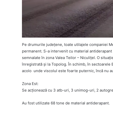
Pe drumurile județene, toate utilajele companiei Meg
permanent. S-a intervenit cu material antiderapant
semnalate în zona Valea Teilor – Niculițel. O situați
înregistrată și la Topolog. În schimb, în sectoarele
acolo unde viscolul este foarte puternic, încă nu au 
Zona Est:
Se acționează cu 3 atb-uri, 3 unimog-uri, 2 autogr
Au fost utilizate 68 tone de material antiderapant.