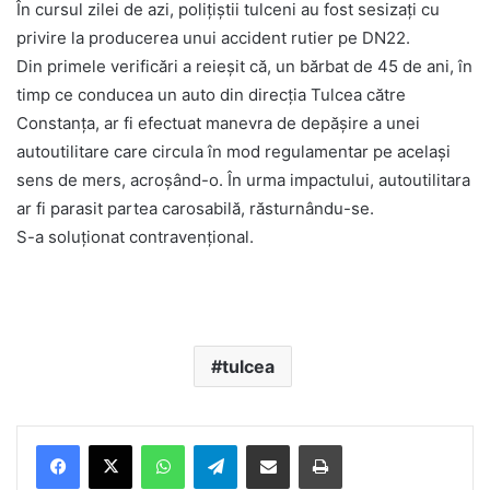
În cursul zilei de azi, polițiștii tulceni au fost sesizați cu
privire la producerea unui accident rutier pe DN22.
Din primele verificări a reieșit că, un bărbat de 45 de ani, în
timp ce conducea un auto din direcția Tulcea către
Constanța, ar fi efectuat manevra de depășire a unei
autoutilitare care circula în mod regulamentar pe același
sens de mers, acroșând-o. În urma impactului, autoutilitara
ar fi parasit partea carosabilă, răsturnându-se.
S-a soluționat contravențional.
tulcea
Facebook
X
WhatsApp
Telegram
Share via Email
Print