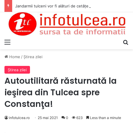
Jandarmii tulceni vor fi alături de cetățenii care vor lua parte la Festivalul Folk Țestos
Menu
S
Home
/
Ştirea zilei
Ştirea zilei
Autoutilitară răsturnată la
ieşirea din Tulcea spre
Constanţa!
infotulcea.ro
25 mai 2021
0
623
Less than a minute