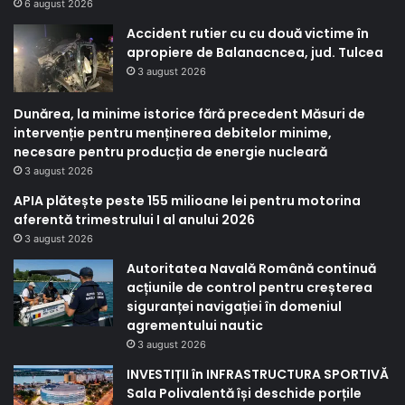
6 august 2026
Accident rutier cu cu două victime în
apropiere de Balanacncea, jud. Tulcea
3 august 2026
Dunărea, la minime istorice fără precedent Măsuri de
intervenție pentru menținerea debitelor minime,
necesare pentru producția de energie nucleară
3 august 2026
APIA plătește peste 155 milioane lei pentru motorina
aferentă trimestrului I al anului 2026
3 august 2026
Autoritatea Navală Română continuă
acțiunile de control pentru creșterea
siguranței navigației în domeniul
agrementului nautic
3 august 2026
INVESTIȚII în INFRASTRUCTURA SPORTIVĂ
Sala Polivalentă își deschide porțile