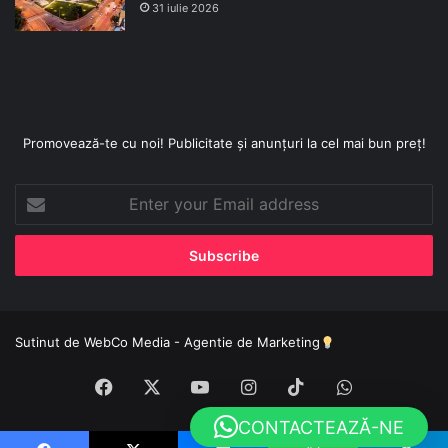
31 iulie 2026
Promovează-te cu noi! Publicitate și anunțuri la cel mai bun preț!
Enter
your
Email
address
Sutinut de
WebCo Media - Agentie de Marketing
Facebook
X
YouTube
Instagram
TikTok
WhatsApp
CONTACTEAZĂ-NE