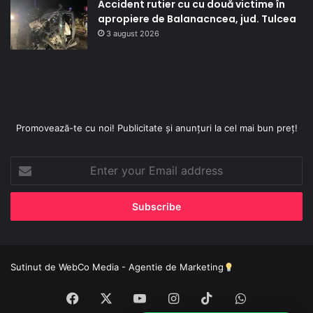
Accident rutier cu cu două victime în
apropiere de Balanacncea, jud. Tulcea
3 august 2026
Promovează-te cu noi! Publicitate și anunțuri la cel mai bun preț!
Enter
your
Email
address
Sutinut de
WebCo Media - Agentie de Marketing
Facebook
X
YouTube
Instagram
TikTok
WhatsApp