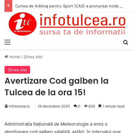
Curtea de Arbitraj pentru Sport (CAS) a pronunțat hotărârea în cauza WADA v. ANAD & Matei Cosmin Gabriel
Menu
S
Home
/
Ştirea zilei
Ştirea zilei
Avertizare Cod galben la
Tulcea de la ora 15!
infotulcea.ro
29 decembrie 2020
0
636
1 minute read
Administrația Națională de Meteorologie a emis o
atenționare cod galben valabilă, astăzi, în intervalul orar