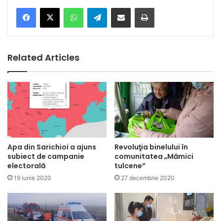
Facebook
X
WhatsApp
Telegram
Share via Email
Print
Related Articles
Apa din Sarichioi a ajuns
Revoluţia binelului în
subiect de campanie
comunitatea „Mămici
electorală
tulcene”
19 iunie 2020
27 decembrie 2020