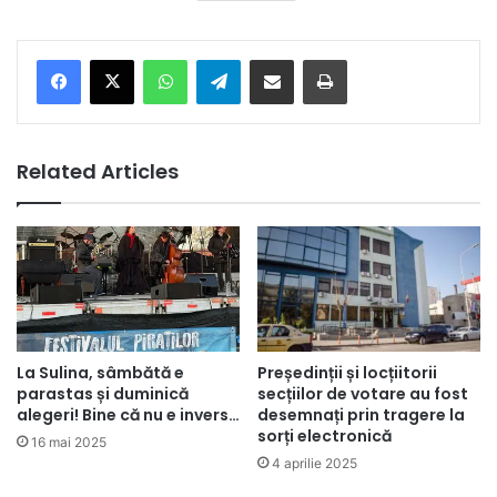
Facebook
X
WhatsApp
Telegram
Share via Email
Print
Related Articles
Președinții și locțiitorii
La Sulina, sâmbătă e
secțiilor de votare au fost
parastas și duminică
desemnați prin tragere la
alegeri! Bine că nu e invers…
sorți electronică
16 mai 2025
4 aprilie 2025