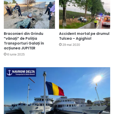
Braconieri din Grindu
Accident mortal pe drumul
”vânați” de Poliția
Tulcea – Agighiol
Transporturi Galați în
29 mai 2020
acțiunea JUPITER
6 iunie 2025