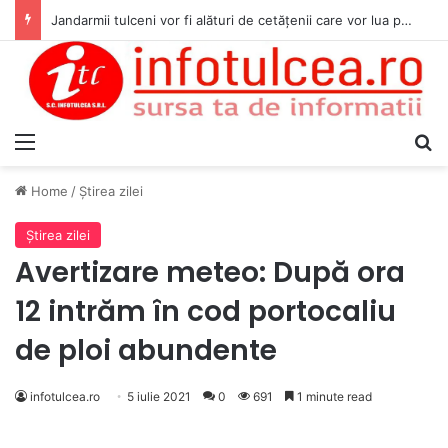
Jandarmii tulceni vor fi alături de cetățenii care vor lua parte la Festivalul Folk Țestos
Menu
S
Home
/
Ştirea zilei
Ştirea zilei
Avertizare meteo: După ora
12 intrăm în cod portocaliu
de ploi abundente
infotulcea.ro
5 iulie 2021
0
691
1 minute read