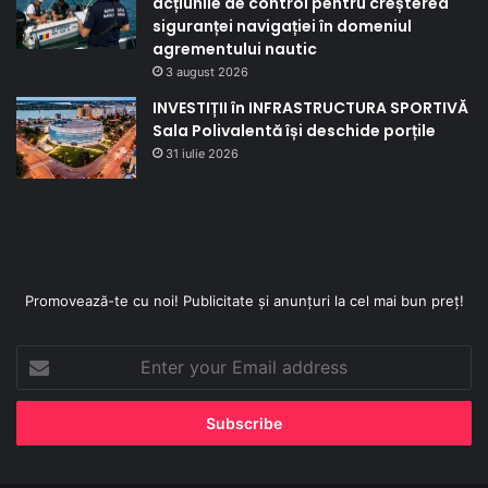
acțiunile de control pentru creșterea
siguranței navigației în domeniul
agrementului nautic
3 august 2026
INVESTIȚII în INFRASTRUCTURA SPORTIVĂ
Sala Polivalentă își deschide porțile
31 iulie 2026
Promovează-te cu noi! Publicitate și anunțuri la cel mai bun preț!
Enter
your
Email
address