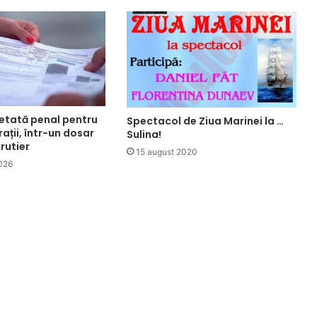
etată penal pentru
Spectacol de Ziua Marinei la …
rații, într-un dosar
Sulina!
rutier
15 august 2020
026