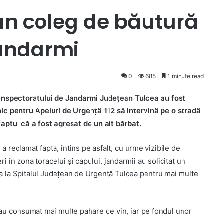
un coleg de băutură
jandarmi
0
685
1 minute read
l Inspectoratului de Jandarmi Județean Tulcea au fost
Unic pentru Apeluri de Urgenţă 112 să intervină pe o stradă
aptul că a fost agresat de un alt bărbat.
e a reclamat fapta, întins pe asfalt, cu urme vizibile de
eri în zona toracelui și capului, jandarmii au solicitat un
ta la Spitalul Județean de Urgență Tulcea pentru mai multe
oi au consumat mai multe pahare de vin, iar pe fondul unor