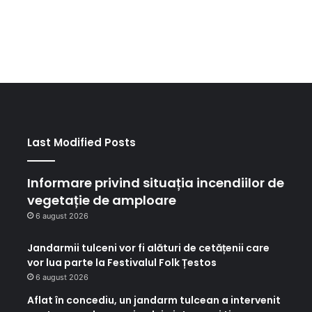
Last Modified Posts
Informare privind situația incendiilor de
vegetație de amploare
6 august 2026
Jandarmii tulceni vor fi alături de cetățenii care
vor lua parte la Festivalul Folk Țestos
6 august 2026
Aflat în concediu, un jandarm tulcean a intervenit