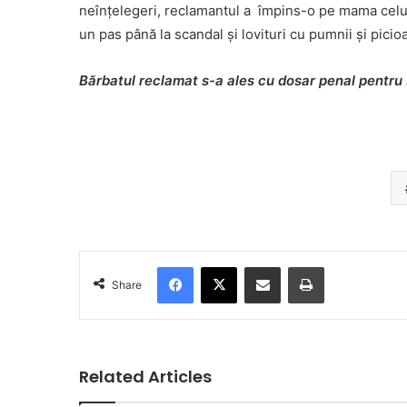
neînțelegeri, reclamantul a împins-o pe mama celuil
un pas până la scandal și lovituri cu pumnii și picio
Bărbatul reclamat s-a ales cu dosar penal pentru s
Facebook
X
Share via Email
Print
Share
Related Articles