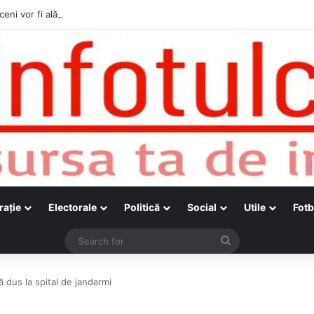
ceni vor fi alături de cetățenii care vor lua parte la Festivalul Folk Țestos
raţie
Electorale
Politică
Social
Utile
Fotb
Search
for
 dus la spital de jandarmi