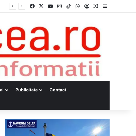
Facebook
X
YouTube
Instagram
TikTok
WhatsApp
Log In
Random Article
Sidebar
al
Publicitate
Contact