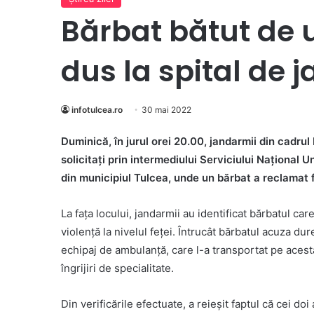
Bărbat bătut de 
dus la spital de 
infotulcea.ro
30 mai 2022
Duminică, în jurul orei 20.00, jandarmii din cadru
solicitați prin intermediului Serviciului Naţional 
din municipiul Tulcea, unde un bărbat a reclamat f
La fața locului, jandarmii au identificat bărbatul car
violență la nivelul feței. Întrucât bărbatul acuza dur
echipaj de ambulanță, care l-a transportat pe aces
îngrijiri de specialitate.
Din verificările efectuate, a reieșit faptul că cei d