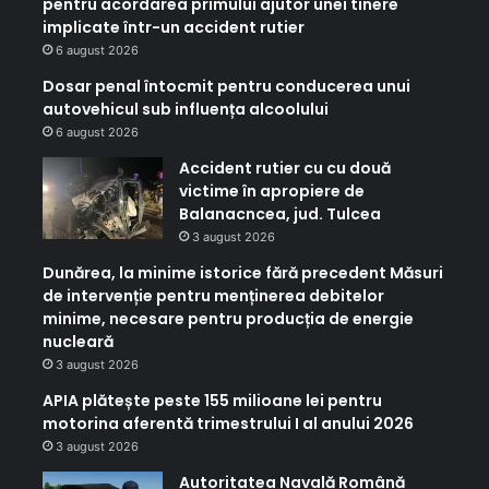
pentru acordarea primului ajutor unei tinere
implicate într-un accident rutier
6 august 2026
Dosar penal întocmit pentru conducerea unui
autovehicul sub influența alcoolului
6 august 2026
Accident rutier cu cu două
victime în apropiere de
Balanacncea, jud. Tulcea
3 august 2026
Dunărea, la minime istorice fără precedent Măsuri
de intervenție pentru menținerea debitelor
minime, necesare pentru producția de energie
nucleară
3 august 2026
APIA plătește peste 155 milioane lei pentru
motorina aferentă trimestrului I al anului 2026
3 august 2026
Autoritatea Navală Română