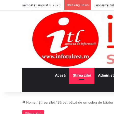
sâmbătă, august 8 2026
Breaking News
Jandarmii tul
Acasă
Ştirea zilei
Administ
Home
/
Ştirea zilei
/
Bărbat bătut de un coleg de băutură
Ştirea zilei