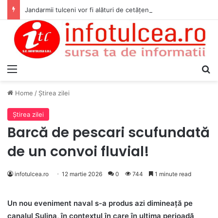
Jandarmii tulceni vor fi alături de cetățenii care vor lua parte la Festivalul Folk Țestos
Menu
S
Home
/
Ştirea zilei
Ştirea zilei
Barcă de pescari scufundată
de un convoi fluvial!
infotulcea.ro
12 martie 2026
0
744
1 minute read
Un nou eveniment naval s-a produs azi dimineață pe
canalul Sulina, în contextul în care în ultima perioadă