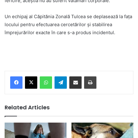
fericire, aceștia nu au suferit vătămări corporale.
Un echipaj al Căpitănia Zonală Tulcea se deplasează la fața
locului pentru efectuarea cercetărilor și stabilirea
împrejurărilor exacte în care s-a produs incidentul.
Facebook
X
WhatsApp
Telegram
Share via Email
Print
Related Articles