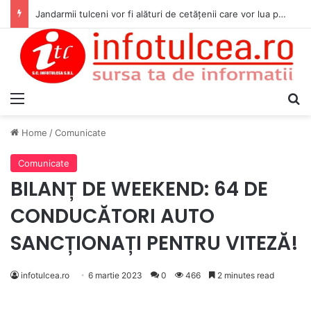
Jandarmii tulceni vor fi alături de cetățenii care vor lua parte la Festivalul Folk Țestos
Menu
S
Home
/
Comunicate
Comunicate
BILANȚ DE WEEKEND: 64 DE
CONDUCĂTORI AUTO
SANCȚIONAȚI PENTRU VITEZĂ!
infotulcea.ro
6 martie 2023
0
466
2 minutes read