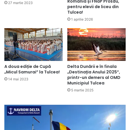
România și FNaP ProEdu,
27 martie 2023
pentru elevii de liceu din
Tulcea!
1 aprilie 2026
A doua ediție de Cupă
Delta Dunării e în finala
„Micul Samurai” la Tulcea!
„Destinația Anului 2025”,
printr-un demers al OMD
14 mai 2023
Municipiul Tulcea
5 martie 2025