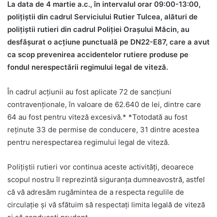
La data de 4 martie a.c., în intervalul orar 09:00-13:00,
polițiștii din cadrul Serviciului Rutier Tulcea, alături de
polițiștii rutieri din cadrul Poliției Orașului Măcin, au
desfășurat o acțiune punctuală pe DN22-E87, care a avut
ca scop prevenirea accidentelor rutiere produse pe
fondul nerespectării regimului legal de viteză.
În cadrul acțiunii au fost aplicate 72 de sancțiuni
contravenționale, în valoare de 62.640 de lei, dintre care
64 au fost pentru viteză excesivă.* *Totodată au fost
reținute 33 de permise de conducere, 31 dintre acestea
pentru nerespectarea regimului legal de viteză.
Polițiștii rutieri vor continua aceste activități, deoarece
scopul nostru îl reprezintă siguranța dumneavostră, astfel
că vă adresăm rugămintea de a respecta regulile de
circulație și vă sfătuim să respectați limita legală de viteză