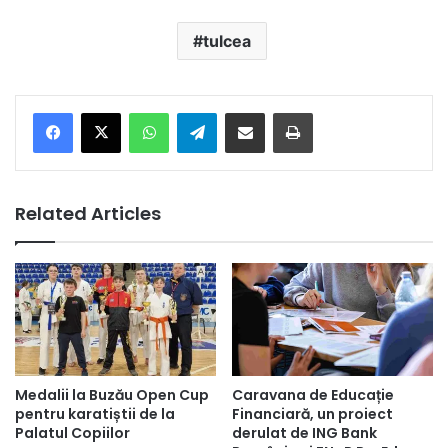
tulcea
Facebook
X
WhatsApp
Telegram
Share via Email
Print
Related Articles
Medalii la Buzău Open Cup
Caravana de Educație
pentru karatiștii de la
Financiară, un proiect
Palatul Copiilor
derulat de ING Bank