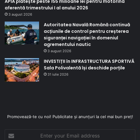
APIA plătește peste 155 milioane lei pentru motorina
aferentă trimestrului I al anului 2026
3 august 2026
Autoritatea Navală Română continuă
acțiunile de control pentru creșterea
siguranței navigației în domeniul
agrementului nautic
3 august 2026
INVESTIȚII în INFRASTRUCTURA SPORTIVĂ
Sala Polivalentă își deschide porțile
31 iulie 2026
Promovează-te cu noi! Publicitate și anunțuri la cel mai bun preț!
Enter
your