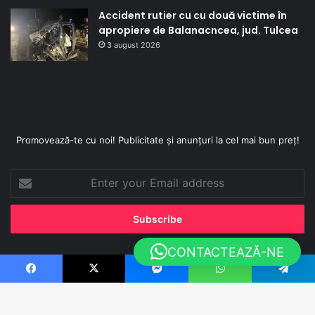
Accident rutier cu cu două victime în
apropiere de Balanacncea, jud. Tulcea
3 august 2026
Promovează-te cu noi! Publicitate și anunțuri la cel mai bun preț!
Enter
your
Email
address
CONTACTEAZĂ-NE
Sutinut de
WebCo Media - Agentie de Marketing
Facebook
X
Messenger
WhatsApp
Telegram
Facebook
X
YouTube
Instagram
TikTok
WhatsApp