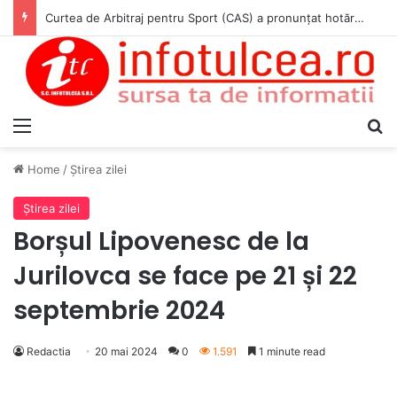
Curtea de Arbitraj pentru Sport (CAS) a pronunțat hotărârea în cauza WADA v. ANAD & Matei Cosmin Gabriel
Menu
S
Home
/
Ştirea zilei
Ştirea zilei
Borșul Lipovenesc de la
Jurilovca se face pe 21 și 22
septembrie 2024
Redactia
20 mai 2024
0
1.591
1 minute read