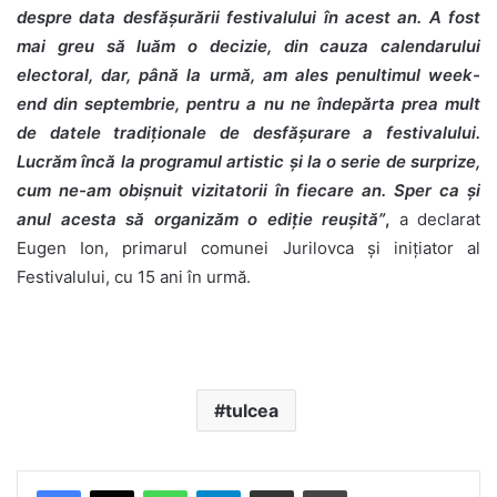
despre data desfășurării festivalului în acest an. A fost
mai greu să luăm o decizie, din cauza calendarului
electoral, dar, până la urmă, am ales penultimul week-
end din septembrie, pentru a nu ne îndepărta prea mult
de datele tradiționale de desfășurare a festivalului.
Lucrăm încă la programul artistic și la o serie de surprize,
cum ne-am obișnuit vizitatorii în fiecare an. Sper ca și
anul acesta să organizăm o ediție reușită”
,
a declarat
Eugen Ion, primarul comunei Jurilovca și inițiator al
Festivalului, cu 15 ani în urmă.
tulcea
Facebook
X
WhatsApp
Telegram
Share via Email
Print