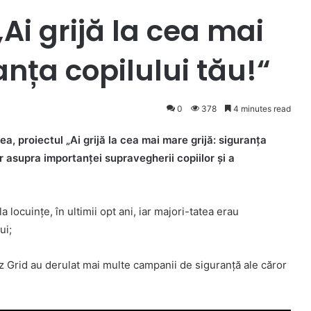
i grijă la cea mai
anța copilului tău!“
0
378
4 minutes read
a, proiectul „Ai grijă la cea mai mare grijă: siguranța
or asupra importanței supravegherii copiilor și a
a locuințe, în ultimii opt ani, iar majori-tatea erau
ui;
az Grid au derulat mai multe campanii de siguranță ale căror