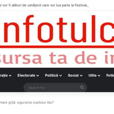
i vor fi alături de cetățenii care vor lua parte la Festivalul Folk Țestos
raţie
Electorale
Politică
Social
Utile
Fotb
Search
for
are grijă: siguranța copilului tău!“