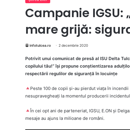
Campanie IGSU: „A
mare grijă: sigur
infotulcea.ro
2 decembrie 2020
Potrivit unui comunicat de presă al ISU Delta Tulce
copilului tău!“ își propune conștientizarea adulțil
respectării regulilor de siguranță în locuințe
Peste 100 de copii și-au pierdut viața în incendii l
nesupravegheați la momentul producerii incidentul
În cei opt ani de parteneriat, IGSU, E.ON și Delg
mesaje au ajuns la milioane de români.