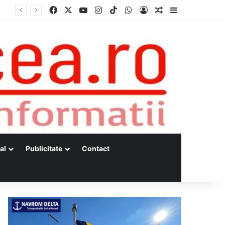
Facebook
X
YouTube
Instagram
TikTok
WhatsApp
Log In
Random Article
Sidebar
al
Publicitate
Contact