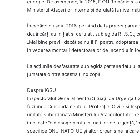
energie. De asemenea, în 2015, E.ON România s-a al
Ministerul Afacerilor Interne şi derulată la nivel naţ
Începând cu anul 2016, pornind de la preocuparea r
două părţi au iniţiat și derulat , sub egida R.I.S.C.
„Mai bine previi, decât să nu fii!”, pentru adoptarea 
în vederea montării detectoarelor de incendiu în lo
La acţiunile desfăşurate sub egida parteneriatului au
jumătate dintre aceştia fiind copii.
Despre IGSU
Inspectoratul General pentru Situaţii de Urgenţă (IG
fuziunea Comandamentului Protecţiei Civile şi Inspe
unitate subordonată Ministerului Afacerilor Interne
implicate în managementul situaţiilor de urgenţă, în
specifice ONU, NATO, UE şi altor organisme la care