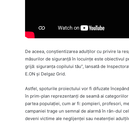
De aceea, conștientizarea adulților cu privire la re
măsurilor de siguranță în locuințe este obiectivul p
grijă: siguranța copilului tău”, lansată de Inspector
E.ON și Delgaz Grid.
Astfel, spoturile proiectului vor fi difuzate începân
în prim-plan reprezentanți de seamă ai categoriilor
partea populației, cum ar fi: pompieri, profesori, med
campaniei trage un semnal de alarmă în rân-dul celo
deveni victime ale neglijenței sau neatenției adulților