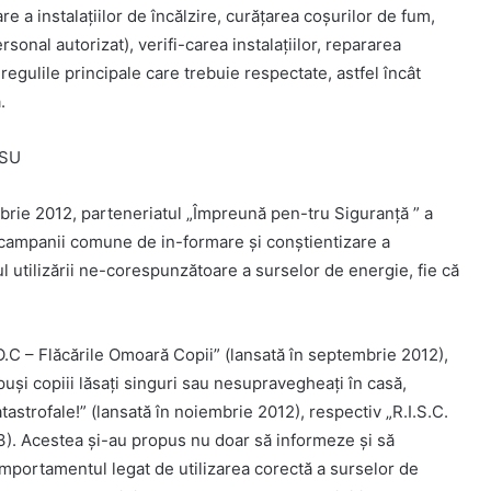
 a instalațiilor de încălzire, curățarea coșurilor de fum,
sonal autorizat), verifi-carea instalațiilor, repararea
 regulile principale care trebuie respectate, astfel încât
.
GSU
brie 2012, parteneriatul „Împreună pen-tru Siguranţă ” a
or campanii comune de in-formare şi conştientizare a
ul utilizării ne-corespunzătoare a surselor de energie, fie că
F.O.C – Flăcările Omoară Copii” (lansată în septembrie 2012),
puşi copiii lăsaţi singuri sau nesupravegheaţi în casă,
tastrofale!” (lansată în noiembrie 2012), respectiv „R.I.S.C.
). Acestea şi-au propus nu doar să informeze şi să
comportamentul legat de utilizarea corectă a surselor de