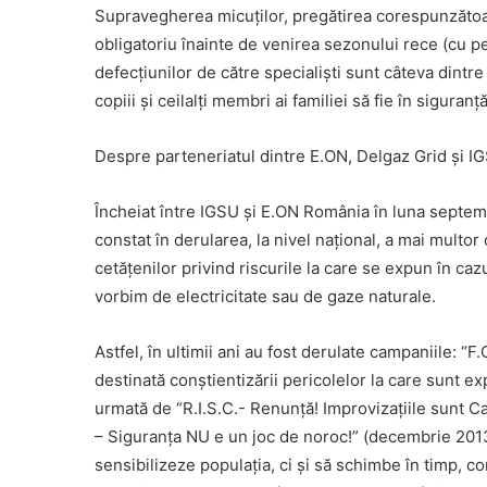
Supravegherea micuților, pregătirea corespunzătoare
obligatoriu înainte de venirea sezonului rece (cu per
defecțiunilor de către specialiști sunt câteva dintre
copiii și ceilalți membri ai familiei să fie în siguranță
Despre parteneriatul dintre E.ON, Delgaz Grid și I
Încheiat între IGSU şi E.ON România în luna septem
constat în derularea, la nivel naţional, a mai mult
cetăţenilor privind riscurile la care se expun în caz
vorbim de electricitate sau de gaze naturale.
Astfel, în ultimii ani au fost derulate campaniile: “
destinată conştientizării pericolelor la care sunt ex
urmată de “R.I.S.C.- Renunţă! Improvizaţiile sunt Ca
– Siguranţa NU e un joc de noroc!” (decembrie 2013
sensibilizeze populaţia, ci şi să schimbe în timp, 