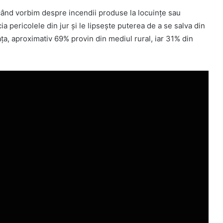
 când vorbim despre incendii produse la locuințe sau
ia pericolele din jur și le lipsește puterea de a se salva din
iața, aproximativ 69% provin din mediul rural, iar 31% din