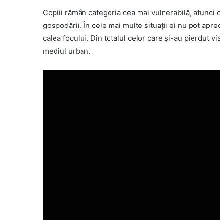
Copiii rămân categoria cea mai vulnerabilă, atunci
gospodării. În cele mai multe situații ei nu pot aprec
calea focului. Din totalul celor care și-au pierdut v
mediul urban.