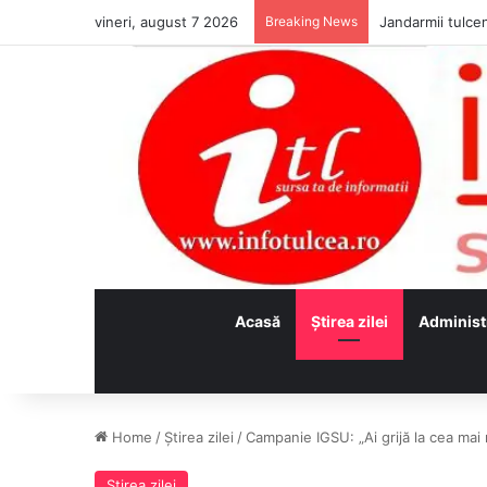
vineri, august 7 2026
Breaking News
Jandarmii tulcen
Acasă
Ştirea zilei
Administ
Home
/
Ştirea zilei
/
Campanie IGSU: „Ai grijă la cea mai m
Ştirea zilei