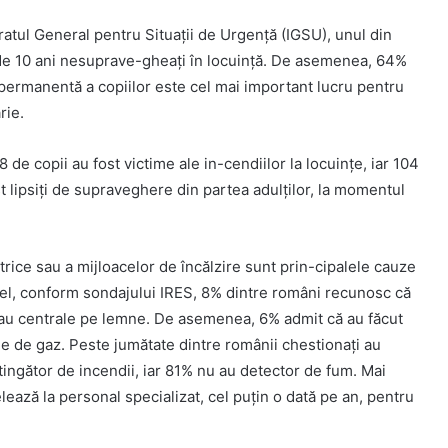
ratul General pentru Situații de Urgență (IGSU), unul din
i de 10 ani nesuprave-gheați în locuință. De asemenea, 64%
permanentă a copiilor este cel mai important lucru pentru
rie.
8 de copii au fost victime ale in-cendiilor la locuinţe, iar 104
st lipsiţi de supraveghere din partea adulților, la momentul
trice sau a mijloacelor de încălzire sunt prin-cipalele cauze
stfel, conform sondajului IRES, 8% dintre români recunosc că
 sau centrale pe lemne. De asemenea, 6% admit că au făcut
ațiile de gaz. Peste jumătate dintre românii chestionați au
ingător de incendii, iar 81% nu au detector de fum. Mai
ează la personal specializat, cel puțin o dată pe an, pentru