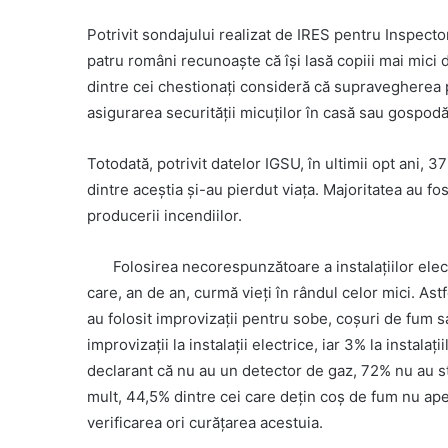
Potrivit sondajului realizat de IRES pentru Inspecto
patru români recunoaște că își lasă copiii mai mic
dintre cei chestionați consideră că supravegherea 
asigurarea securității micuților în casă sau gospodă
Totodată, potrivit datelor IGSU, în ultimii opt ani, 37
dintre aceştia şi-au pierdut viaţa. Majoritatea au fo
producerii incendiilor.
Folosirea necorespunzătoare a instalaţiilor elec
care, an de an, curmă vieţi în rândul celor mici. A
au folosit improvizații pentru sobe, coșuri de fum
improvizații la instalații electrice, iar 3% la instal
declarant că nu au un detector de gaz, 72% nu au st
mult, 44,5% dintre cei care dețin coș de fum nu apel
verificarea ori curățarea acestuia.