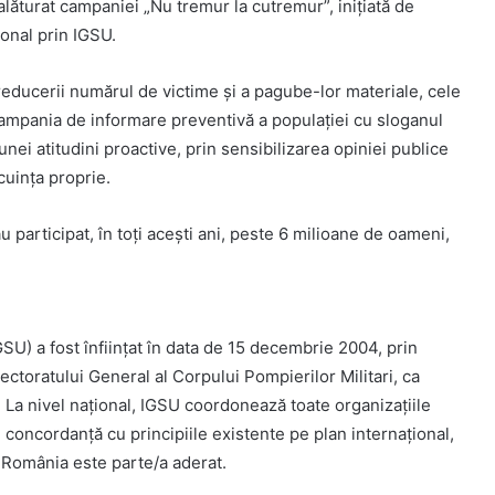
ăturat campaniei „Nu tremur la cutremur”, iniţiată de
ional prin IGSU.
educerii numărul de victime şi a pagube-lor materiale, cele
, campania de informare preventivă a populaţiei cu sloganul
unei atitudini proactive, prin sensibilizarea opiniei publice
cuinţa proprie.
 participat, în toţi aceşti ani, peste 6 milioane de oameni,
SU) a fost înfiinţat în data de 15 decembrie 2004, prin
ctoratului General al Corpului Pompierilor Militari, ca
. La nivel naţional, IGSU coordonează toate organizaţiile
 concordanţă cu principiile existente pe plan internaţional,
 România este parte/a aderat.