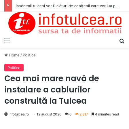
Jandarmii tulceni vor fi alături de cetățenii care vor lua parte la Festivalul Folk Țestos
Menu
S
Home
/
Politice
Politice
Cea mai mare navă de
instalare a cablurilor
construită la Tulcea
infotulcea.ro
12 august 2020
0
2.817
4 minutes read