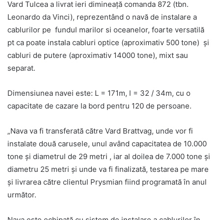
Vard Tulcea a livrat ieri dimineață comanda 872 (tbn.
Leonardo da Vinci), reprezentând o navă de instalare a
cablurilor pe fundul marilor si oceanelor, foarte versatilă
pt ca poate instala cabluri optice (aproximativ 500 tone) şi
cabluri de putere (aproximativ 14000 tone), mixt sau
separat.
Dimensiunea navei este: L = 171m, l = 32 / 34m, cu o
capacitate de cazare la bord pentru 120 de persoane.
„Nava va fi transferată către Vard Brattvag, unde vor fi
instalate două carusele, unul având capacitatea de 10.000
tone și diametrul de 29 metri , iar al doilea de 7.000 tone și
diametru 25 metri și unde va fi finalizată, testarea pe mare
și livrarea către clientul Prysmian fiind programată în anul
următor.
Nava este echipată cu sistem de instalare a cablurilor în