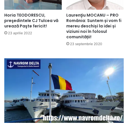
Horia TEODORESCU,
Laurenţiu MOCANU – PRO
preşedintele CJ Tulcea vă
România: Suntem și vom fi
urează Paşte fericit!
mereu deschiși la idei și
viziuni noi în folosul
23 aprilie 2022
comunității!
23 septembrie 2020