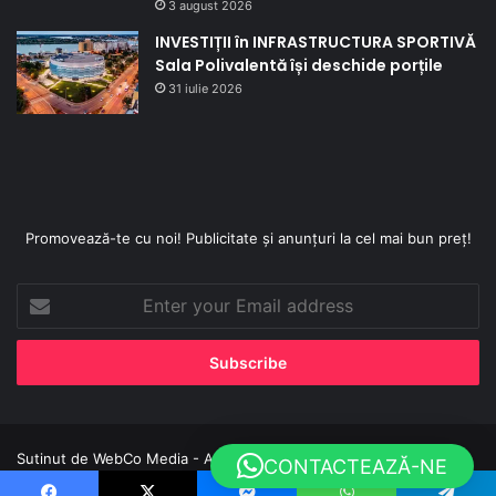
3 august 2026
INVESTIȚII în INFRASTRUCTURA SPORTIVĂ
Sala Polivalentă își deschide porțile
31 iulie 2026
Promovează-te cu noi! Publicitate și anunțuri la cel mai bun preț!
Enter
your
Email
address
Sutinut de
WebCo Media - Agentie de Marketing
CONTACTEAZĂ-NE