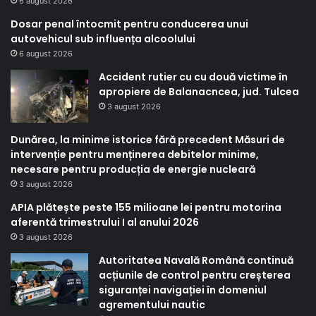
6 august 2026
Dosar penal întocmit pentru conducerea unui
autovehicul sub influența alcoolului
6 august 2026
Accident rutier cu cu două victime în
apropiere de Balanacncea, jud. Tulcea
3 august 2026
Dunărea, la minime istorice fără precedent Măsuri de
intervenție pentru menținerea debitelor minime,
necesare pentru producția de energie nucleară
3 august 2026
APIA plătește peste 155 milioane lei pentru motorina
aferentă trimestrului I al anului 2026
3 august 2026
Autoritatea Navală Română continuă
acțiunile de control pentru creșterea
siguranței navigației în domeniul
agrementului nautic