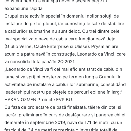
constant pentru a anticipa nevoile acestei piețe în
expansiune rapidă.
Grupul este activ în special în domeniul noilor soluții de
instalare de pe tot globul, iar cunoștințele sale de stabilire
a cablurilor submarine nu sunt deloc. Cu trei dintre cele
mai specializate nave de cablu care funcționează deja
(Giulio Verne, Cable Enterprise și Ulisse). Prysmian are
acum o a patra navă în construcție, Leonardo da Vinci, care
va consolida flota până în 2Q 2021.
„Leonardo da Vinci va fi cel mai eficient strat de cablu din
lume și va sprijini creșterea pe termen lung a Grupului în
activitatea de instalare a cablurilor submarine, consolidând
leadershipul nostru pe piețele de parcuri eoliene în larg.” –
HAKAN OZMEN Proiecte EVP BU.
Cu faza de proiectare de bază finalizată, tăiere din oțel și
lucrări preliminare în curs de desfășurare și punerea chilei
demarate în septembrie 2019, nava de 171 de metri cu un
fascicul de 34 de metri reprezintă o investiție totală de