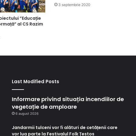
3 septembrie 2020
iectului ”Educație
ormață” al CS Razim
2
Last Modified Posts
Informare privind situația incendiilor de
vegetație de amploare
6 august 2026
Jandarmii tulceni vor fi alături de cetățenii care
vor lua parte la Festivalul Folk Țestos