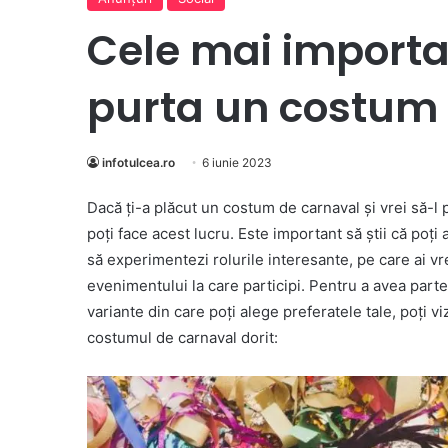
Cele mai importa
purta un costum
infotulcea.ro
6 iunie 2023
Dacӑ ți-a plӑcut un costum de carnaval și vrei sӑ-l p
poți face acest lucru. Este important sӑ știi cӑ poți 
sӑ experimentezi rolurile interesante, pe care ai vre
evenimentului la care participi. Pentru a avea part
variante din care poți alege preferatele tale, poți v
costumul de carnaval dorit: