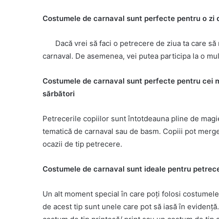
Costumele de carnaval sunt perfecte pentru o zi
Dacӑ vrei sӑ faci o petrecere de ziua ta care sӑ
carnaval. De asemenea, vei putea participa la o mul
Costumele de carnaval sunt perfecte pentru cei mici
sӑrbӑtori
Petrecerile copiilor sunt ȋntotdeauna pline de magi
tematicӑ de carnaval sau de basm. Copiii pot merge co
ocazii de tip petrecere.
Costumele de carnaval sunt ideale pentru petrece
Un alt moment special ȋn care poți folosi costumele 
de acest tip sunt unele care pot sӑ iasӑ ȋn evidenț