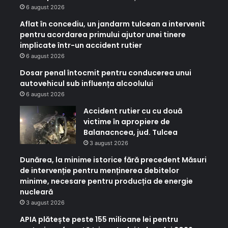
6 august 2026
Aflat în concediu, un jandarm tulcean a intervenit
pentru acordarea primului ajutor unei tinere
implicate într-un accident rutier
6 august 2026
Dosar penal întocmit pentru conducerea unui
autovehicul sub influența alcoolului
6 august 2026
Accident rutier cu cu două
victime în apropiere de
Balanacncea, jud. Tulcea
3 august 2026
Dunărea, la minime istorice fără precedent Măsuri
de intervenție pentru menținerea debitelor
minime, necesare pentru producția de energie
nucleară
3 august 2026
APIA plătește peste 155 milioane lei pentru