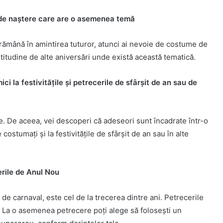
 de naștere care are o asemenea temӑ
 rӑmȃnӑ ȋn amintirea tuturor, atunci ai nevoie de costume de
titudine de alte aniversӑri unde existӑ aceastӑ tematicӑ.
 la festivitӑțile și petrecerile de sfȃrșit de an sau de
e. De aceea, vei descoperi cӑ adeseori sunt ȋncadrate ȋntr-o
stumați și la festivitӑțile de sfȃrșit de an sau ȋn alte
rile de Anul Nou
de carnaval, este cel de la trecerea dintre ani. Petrecerile
ӑ. La o asemenea petrecere poți alege sӑ folosești un