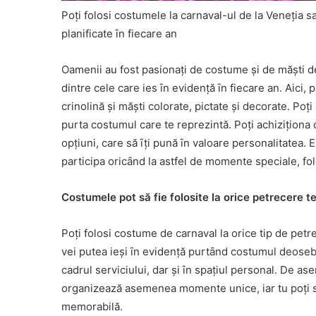
Poți folosi costumele la carnaval-ul de la Veneția s
planificate ȋn fiecare an
Oamenii au fost pasionați de costume și de mӑști de
dintre cele care ies ȋn evidențӑ ȋn fiecare an. Aici,
crinolinӑ și mӑști colorate, pictate și decorate. Poți
purta costumul care te reprezintӑ. Poți achiziționa
opțiuni, care sӑ ȋți punӑ ȋn valoare personalitatea. E
participa oricȃnd la astfel de momente speciale, fo
Costumele pot sӑ fie folosite la orice petrecere 
Poți folosi costume de carnaval la orice tip de petr
vei putea ieși ȋn evidențӑ purtȃnd costumul deosebit
cadrul serviciului, dar și ȋn spațiul personal. De 
organizeazӑ asemenea momente unice, iar tu poți sӑ 
memorabilӑ.