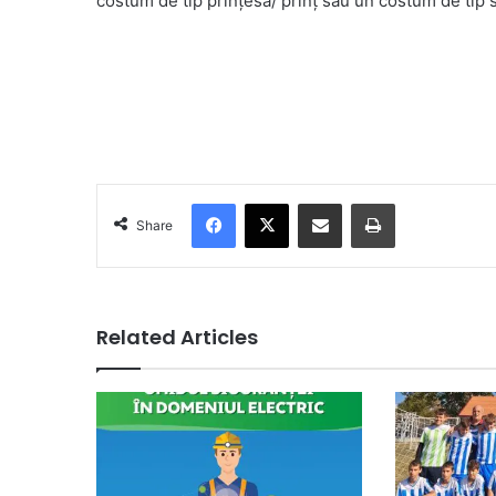
costum de tip prințesӑ/ prinț sau un costum de tip 
Facebook
X
Share via Email
Print
Share
Related Articles