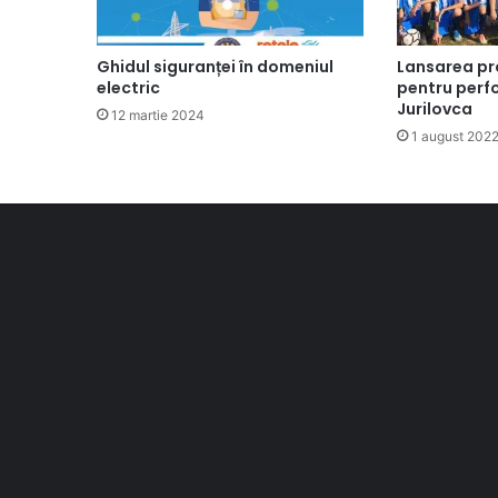
Ghidul siguranței în domeniul
Lansarea pro
electric
pentru perf
Jurilovca
12 martie 2024
1 august 202