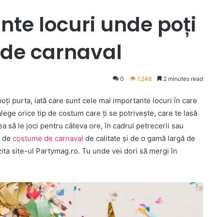
nte locuri unde poți
 de carnaval
0
1.248
2 minutes read
oți purta, iatӑ care sunt cele mai importante locuri ȋn care
alege orice tip de costum care ți se potrivește, care te lasӑ
a sӑ le joci pentru cȃteva ore, ȋn cadrul petrecerii sau
e de
costume de carnaval
de calitate și de o gamӑ largӑ de
izita site-ul Partymag.ro. Tu unde vei dori sӑ mergi ȋn