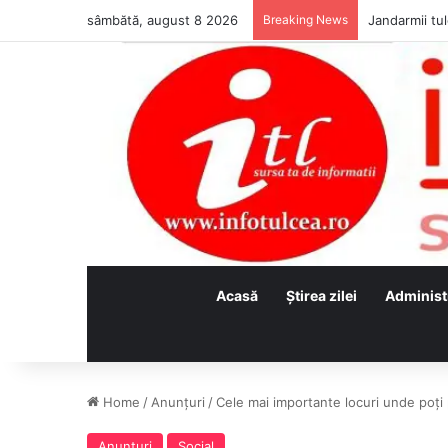
sâmbătă, august 8 2026
Breaking News
Jandarmii tul
Acasă
Ştirea zilei
Administ
Home
/
Anunţuri
/
Cele mai importante locuri unde poți
Anunţuri
Social