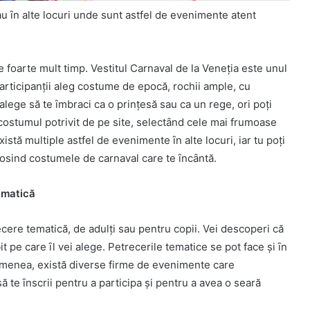
au ȋn alte locuri unde sunt astfel de evenimente atent
 foarte mult timp. Vestitul Carnaval de la Veneția este unul
 participanții aleg costume de epocӑ, rochii ample, cu
 alege sӑ te ȋmbraci ca o prințesӑ sau ca un rege, ori poți
 costumul potrivit de pe site, selectȃnd cele mai frumoase
xistӑ multiple astfel de evenimente ȋn alte locuri, iar tu poți
losind costumele de carnaval care te ȋncȃntӑ.
tematicӑ
ecere tematicӑ, de adulți sau pentru copii. Vei descoperi cӑ
 pe care ȋl vei alege. Petrecerile tematice se pot face și ȋn
asemenea, existӑ diverse firme de evenimente care
te ȋnscrii pentru a participa și pentru a avea o searӑ