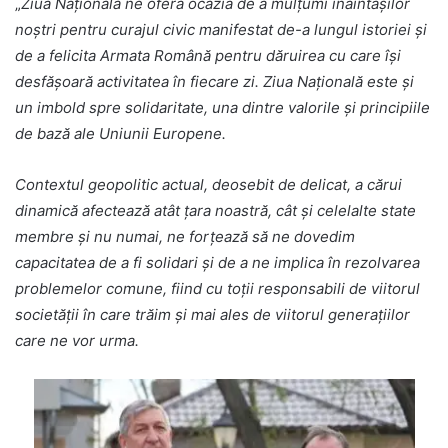
„
Ziua Naţională ne oferă ocazia de a mulțumi înaintaşilor
noștri pentru curajul civic manifestat de-a lungul istoriei și
de a felicita Armata Română pentru dăruirea cu care își
desfășoară activitatea în fiecare zi. Ziua Națională este și
un imbold spre solidaritate, una dintre valorile și principiile
de bază ale Uniunii Europene.
Contextul geopolitic actual, deosebit de delicat, a cărui
dinamică afectează atât țara noastră, cât şi celelalte state
membre și nu numai, ne forţează să ne dovedim
capacitatea de a fi solidari şi de a ne implica în rezolvarea
problemelor comune, fiind cu toţii responsabili de viitorul
societăţii în care trăim și mai ales de viitorul generațiilor
care ne vor urma.