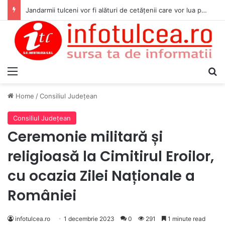
Jandarmii tulceni vor fi alături de cetățenii care vor lua parte la Festivalul Folk Țestos
Menu
S
Home
/
Consiliul Judeţean
Consiliul Judeţean
Ceremonie militară și
religioasă la Cimitirul Eroilor,
cu ocazia Zilei Naționale a
României
infotulcea.ro
1 decembrie 2023
0
291
1 minute read