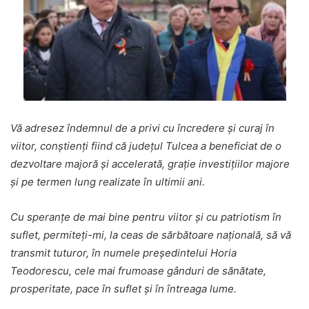
Vă adresez îndemnul de a privi cu încredere şi curaj în
viitor, conştienţi fiind că judeţul Tulcea a beneficiat de o
dezvoltare majoră şi accelerată, grație investițiilor majore
și pe termen lung realizate în ultimii ani.
Cu speranțe de mai bine pentru viitor și cu patriotism în
suflet, permiteţi-mi, la ceas de sărbătoare națională, să vă
transmit tuturor, în numele președintelui Horia
Teodorescu, cele mai frumoase gânduri de sănătate,
prosperitate, pace în suflet și în întreaga lume.